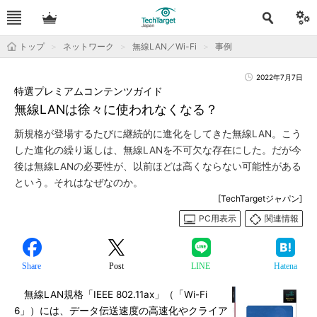
トップ
ネットワーク
無線LAN／Wi-Fi
事例
2022年7月7日
特選プレミアムコンテンツガイド
無線LANは徐々に使われなくなる？
新規格が登場するたびに継続的に進化をしてきた無線LAN。こう
した進化の繰り返しは、無線LANを不可欠な存在にした。だが今
後は無線LANの必要性が、以前ほどは高くならない可能性がある
という。それはなぜなのか。
[TechTargetジャパン]
PC用表示
関連情報
Share
Post
LINE
Hatena
無線LAN規格「IEEE 802.11ax」（「Wi-Fi
6」）には、データ伝送速度の高速化やクライア