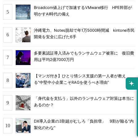
Broadcom値上げで加速するVMware移行 HPE幹部が
明かすAI時代の備え
沖縄電力、Notes脱却で年1万5000時間減 kintone市民
開発を安全に広げた6手
多要素認証導入済みでもランサムウェア被害に 復旧費
用は平均2億7000万円
【マンガ付き】ひとり情シス支援の第一人者が教え
る”中堅中小企業こそRAGを使うべき理由”
「身代金を支払う」以外のランサムウェア対策は本当に
あるのか？
DX導入企業の3割超がむしろ「負担増」 9割が陥る“内
製化のわな”