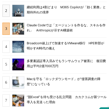
継続利用は4割どまり M365 Copilotが「効く業務」と
期待外れの境界
Claude Codeでは「エージェントを作るな、スキルを作
れ」 Anthropicが示すAI構築術
Broadcom値上げで加速するVMware移行 HPE幹部が
明かすAI時代の備え
多要素認証導入済みでもランサムウェア被害に 復旧費
用は平均2億7000万円
Macを守る「ロックダウンモード」が“侵害調査の障
壁”になっている
“脱Excel”を待ち受ける乱立問題 カカクコムが新ツール
導入を見送った理由