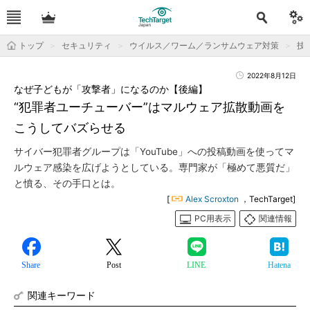
トップ
セキュリティ
ウイルス／ワーム／ランサムウェア対策
技
2022年8月12日
なぜ子どもが「攻撃者」になるのか【後編】
“犯罪者ユーチューバー”はマルウェア拡散動画を
こうしてバズらせる
サイバー犯罪者グループは「YouTube」への投稿動画を使ってマ
ルウェア感染を広げようとしている。専門家が「極めて悪質だ」
と憤る、その手口とは。
[
Alex Scroxton
，TechTarget]
PC用表示
関連情報
Share
Post
LINE
Hatena
関連キーワード