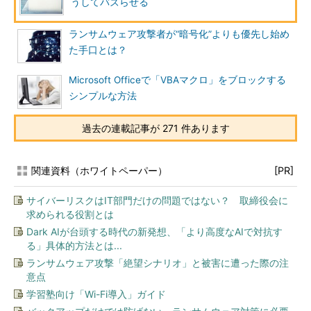
うしてバズらせる
ランサムウェア攻撃者が“暗号化”よりも優先し始め
た手口とは？
Microsoft Officeで「VBAマクロ」をブロックする
シンプルな方法
過去の連載記事が 271 件あります
関連資料（ホワイトペーパー）
[PR]
サイバーリスクはIT部門だけの問題ではない？ 取締役会に
求められる役割とは
Dark AIが台頭する時代の新発想、「より高度なAIで対抗す
る」具体的方法とは...
ランサムウェア攻撃「絶望シナリオ」と被害に遭った際の注
意点
学習塾向け「Wi-Fi導入」ガイド