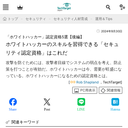
トップ
セキュリティ
セキュリティ人材育成
運用＆Tips
2024年9月30日
「ホワイトハッカー」認定資格5選【後編】
ホワイトハッカーのスキルを習得できる「セキュ
リティ認定資格」はこれだ
攻撃を防ぐためには、攻撃者目線でシステムの弱点を考え、防止
策を打つことが有効だ。ホワイトハッカーは今、需要が旺盛にな
っている。ホワイトハッカーになるための認定資格とは。
[
Rob Shapland
，TechTarget]
PC用表示
関連情報
Share
Post
LINE
Hatena
関連キーワード