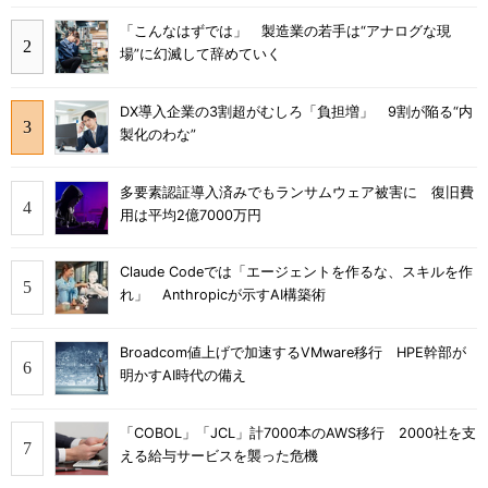
「こんなはずでは」 製造業の若手は“アナログな現
場”に幻滅して辞めていく
DX導入企業の3割超がむしろ「負担増」 9割が陥る“内
製化のわな”
多要素認証導入済みでもランサムウェア被害に 復旧費
用は平均2億7000万円
Claude Codeでは「エージェントを作るな、スキルを作
れ」 Anthropicが示すAI構築術
Broadcom値上げで加速するVMware移行 HPE幹部が
明かすAI時代の備え
「COBOL」「JCL」計7000本のAWS移行 2000社を支
える給与サービスを襲った危機