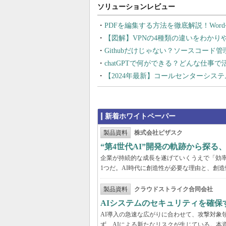
PDFを編集する方法を徹底解説！Wor
【図解】VPNの4種類の違いをわか
Githubだけじゃない？ソースコード
chatGPTで何ができる？どんな仕事
【2024年最新】コールセンターシス
新着ホワイトペーパー
製品資料
株式会社ビザスク
“第4世代AI”開発の軌跡から探る
企業が持続的な成長を遂げていくうえで「効
1つだ。AI時代に創造性が必要な理由と、創造
製品資料
クラウドストライク合同会社
AIシステムのセキュリティを確保
AI導入の急速な広がりに合わせて、攻撃対象
ず、AIによる新たなリスクが生じている。本