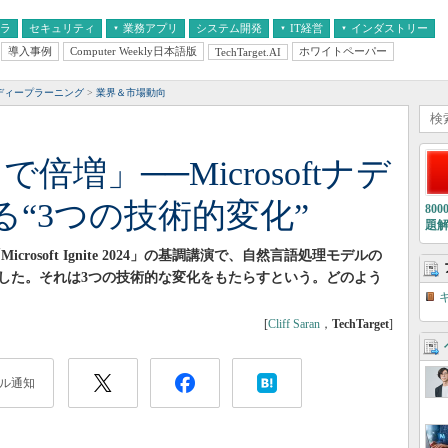
フラ
セキュリティ
業務アプリ
システム開発
IT経営
インダストリー
導入事例
Computer Weekly日本語版
ホワイトペーパー
TechTarget.AI
AI
経営とIT
医療IT
中堅・中小企業とIT
教育IT
ディープラーニング
業界＆市場動向
倍増」──Microsoftナデ
る“3つの技術的変化”
80
題
icrosoft Ignite 2024」の基調講演で、自然言語処理モデルの
した。それは3つの技術的な変化をもたらすという。どのよう
[
Cliff Saran
，
TechTarget
]
ル通知