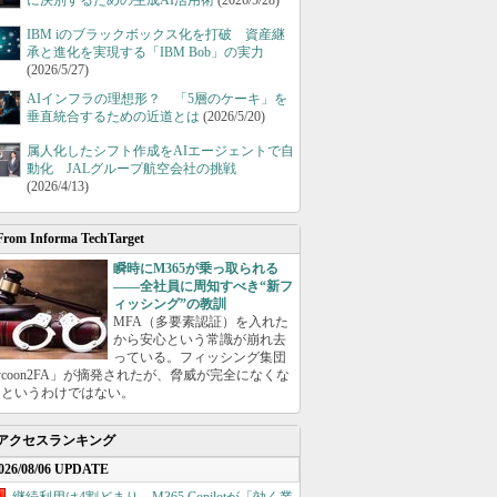
に決別するための生成AI活用術
(2026/5/28)
IBM iのブラックボックス化を打破 資産継
承と進化を実現する「IBM Bob」の実力
(2026/5/27)
AIインフラの理想形？ 「5層のケーキ」を
垂直統合するための近道とは
(2026/5/20)
属人化したシフト作成をAIエージェントで自
動化 JALグループ航空会社の挑戦
(2026/4/13)
From Informa TechTarget
瞬時にM365が乗っ取られる
――全社員に周知すべき“新フ
ィッシング”の教訓
MFA（多要素認証）を入れた
から安心という常識が崩れ去
っている。フィッシング集団
ycoon2FA」が摘発されたが、脅威が完全になくな
たというわけではない。
アクセスランキング
026/08/06 UPDATE