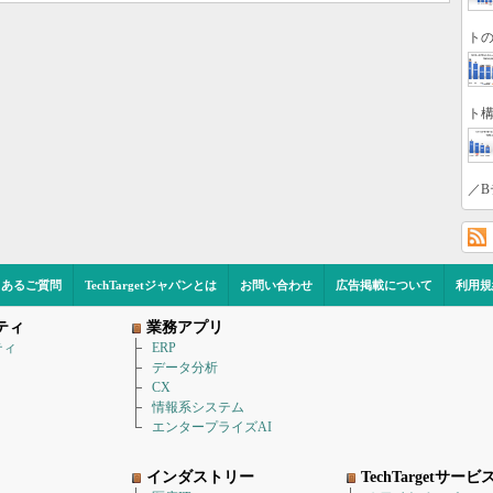
トの
ト構
／B
くあるご質問
TechTargetジャパンとは
お問い合わせ
広告掲載について
利用規
ティ
業務アプリ
ティ
ERP
データ分析
CX
情報系システム
エンタープライズAI
インダストリー
TechTargetサービ