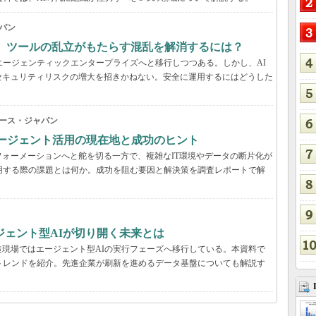
パン
穴、ツールの乱立がもたらす混乱を解消するには？
エージェンティックエンタープライズへと移行しつつある。しかし、AI
セキュリティリスクの増大を招きかねない。安全に運用するにはどうした
ース・ジャパン
Iエージェント活用の現在地と成功のヒント
ォーメーションへと舵を切る一方で、複雑なIT環境やデータの断片化が
用する際の課題とは何か。成功を阻む要因と解決策を調査レポートで解
ジェント型AIが切り開く未来とは
現場ではエージェント型AIの実行フェーズへ移行している。本資料で
用のトレンドを紹介。先進企業が刷新を進めるデータ基盤についても解説す