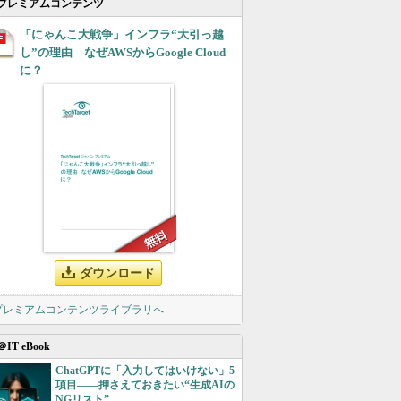
プレミアムコンテンツ
「にゃんこ大戦争」インフラ“大引っ越
し”の理由 なぜAWSからGoogle Cloud
に？
ダウンロード
 プレミアムコンテンツライブラリへ
＠IT eBook
ChatGPTに「入力してはいけない」5
項目――押さえておきたい“生成AIの
NGリスト”