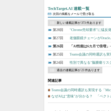
TechTarget.AI 連載一覧
次回の掲載をメールで受け取る
新しい連載記事が 373 件あります
28
“Chrome売却要求”に猛反
27
老舗眼鏡チェーンがOrac
26
「AI性能は6カ月で倍増」──
25
Teams会議の同時通訳も実現する
24
性別で異なる“脳腫瘍リス
過去の連載記事が 23 件あります
関連記事
Teams会議の同時通訳も実現する「Microso
なぜAIは“意味”が分かる？ 「ベク