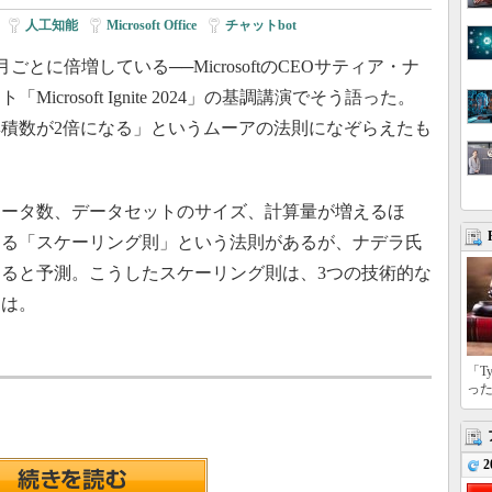
|
人工知能
|
Microsoft Office
|
チャットbot
とに倍増している──MicrosoftのCEOサティア・ナ
icrosoft Ignite 2024」の基調講演でそう語った。
集積数が2倍になる」というムーアの法則になぞらえたも
ータ数、データセットのサイズ、計算量が増えるほ
する「スケーリング則」という法則があるが、ナデラ氏
ると予測。こうしたスケーリング則は、3つの技術的な
とは。
「T
っ
2