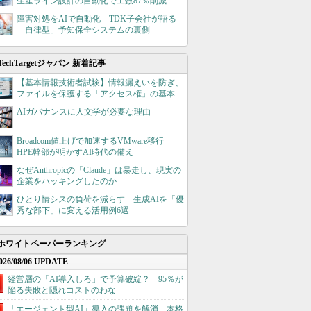
生産ライン設計の自動化で工数87％削減
障害対処をAIで自動化 TDK子会社が語る
「自律型」予知保全システムの裏側
TechTargetジャパン 新着記事
【基本情報技術者試験】情報漏えいを防ぎ、
ファイルを保護する「アクセス権」の基本
AIガバナンスに人文学が必要な理由
Broadcom値上げで加速するVMware移行
HPE幹部が明かすAI時代の備え
なぜAnthropicの「Claude」は暴走し、現実の
企業をハッキングしたのか
ひとり情シスの負荷を減らす 生成AIを「優
秀な部下」に変える活用例6選
ホワイトペーパーランキング
026/08/06 UPDATE
経営層の「AI導入しろ」で予算破綻？ 95％が
陥る失敗と隠れコストのわな
「エージェント型AI」導入の課題を解消、本格