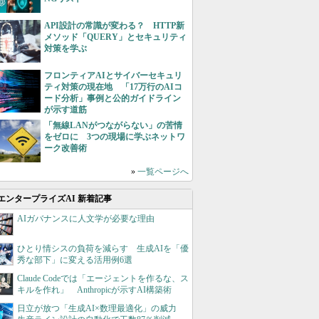
API設計の常識が変わる？ HTTP新
メソッド「QUERY」とセキュリティ
対策を学ぶ
フロンティアAIとサイバーセキュリ
ティ対策の現在地 「17万行のAIコ
ード分析」事例と公的ガイドライン
が示す道筋
「無線LANがつながらない」の苦情
をゼロに 3つの現場に学ぶネットワ
ーク改善術
»
一覧ページへ
エンタープライズAI 新着記事
AIガバナンスに人文学が必要な理由
ひとり情シスの負荷を減らす 生成AIを「優
秀な部下」に変える活用例6選
Claude Codeでは「エージェントを作るな、ス
キルを作れ」 Anthropicが示すAI構築術
日立が放つ「生成AI×数理最適化」の威力