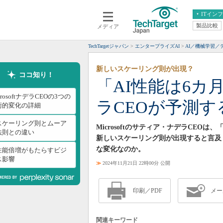
ITイン
製品比較
メディア
クラウド
エンタープライズ
ERP
仮想化
TechTargetジャパン
エンタープライズAI
AI／機械学習／
データ分析
サーバ＆ストレージ
新しいスケーリング則が出現？
CX
スマートモバイル
ココ知り！
「AI性能は6カ月で
情報系システム
ネットワーク
crosoftナデラCEOの3つの
ラCEOが予測す
システム運用管理
術的変化の詳細
Iスケーリング則とムーア
Microsoftのサティア・ナデラCEOは、「M
法則との違い
新しいスケーリング則が出現すると言及
な変化なのか。
I性能倍増がもたらすビジ
ス影響
≫
2024年11月21日 22時00分 公開
印刷／PDF
メー
関連キーワード