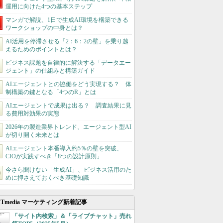
運用に向けた4つの基本ステップ
マンガで解説、1日で生成AI環境を構築できる
ワークショップの中身とは？
AI活用を停滞させる「2：6：2の壁」を乗り越
えるためのポイントとは？
ビジネス課題を自律的に解決する「データエー
ジェント」の仕組みと構築ガイド
AIエージェントとの協働をどう実現する？ 体
制構築の鍵となる「4つのR」とは
AIエージェントで成果は出る？ 調査結果に見
る費用対効果の実態
2026年の製造業界トレンド、エージェント型AI
が切り開く未来とは
AIエージェント本番導入約5％の壁を突破、
CIOが実践すべき「8つの設計原則」
今さら聞けない「生成AI」、ビジネス活用のた
めに押さえておくべき基礎知識
ITmedia マーケティング新着記事
「サイト内検索」＆「ライブチャット」売れ