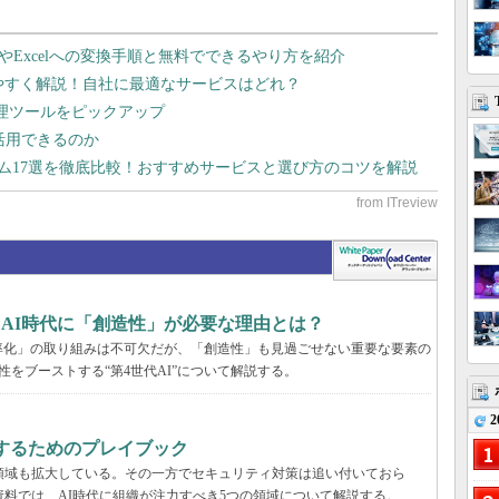
dやExcelへの変換手順と無料でできるやり方を紹介
りやすく解説！自社に最適なサービスはどれ？
管理ツールをピックアップ
で活用できるのか
テム17選を徹底比較！おすすめサービスと選び方のコツを解説
、AI時代に「創造性」が必要な理由とは？
率化」の取り組みは不可欠だが、「創造性」も見過ごせない重要な要素の
性をブーストする“第4世代AI”について解説する。
2
するためのプレイブック
領域も拡大している。その一方でセキュリティ対策は追い付いておら
資料では、AI時代に組織が注力すべき5つの領域について解説する。