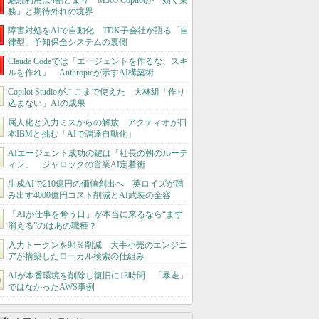
継続利用は4割どまり M365 Copilotが「効く業
務」と期待外れの境界
障害対処をAIで自動化 TDK子会社が語る「自
律型」予知保全システムの裏側
Claude Codeでは「エージェントを作るな、スキ
ルを作れ」 Anthropicが示すAI構築術
Copilot Studioがここまで使えた 大林組「作り
込まない」AIの成果
属人化と入力ミスからの解放 アクティオが日
本IBMと挑む「AIで調達自動化」
AIエージェント成功の鍵は「社長の朝のルーテ
ィン」 ジャロックの営業AI定着術
生成AIで210億円の価値創出へ 英ロイズが踏
み出す4000億円コスト削減とAI武装の全容
「AIが仕事を奪う日」が本当に来るなら“まず
消える”のはあの職種？
入力トークンを94％削減 大手小売のエンジニ
アが構築したローカル検索の仕組み
AIが本番環境を削除し復旧に13時間 「暴走」
ではなかったAWS事例