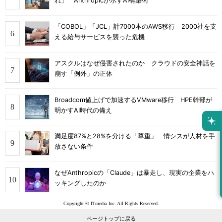
れ」 Anthropicが示すAI構築術
「COBOL」「JCL」計7000本のAWS移行 2000社を支
える給与サービスを襲った危機
アスクルはなぜ侵害されたのか クラウドの安全神話を
崩す「例外」の正体
Broadcom値上げで加速するVMware移行 HPE幹部が
明かすAI時代の備え
満足度87%と28%を分ける「尊重」 情シスが人材を手
放さない条件
なぜAnthropicの「Claude」は暴走し、現実の企業をハ
ッキングしたのか
Copyright © ITmedia Inc. All Rights Reserved.
ページトップに戻る