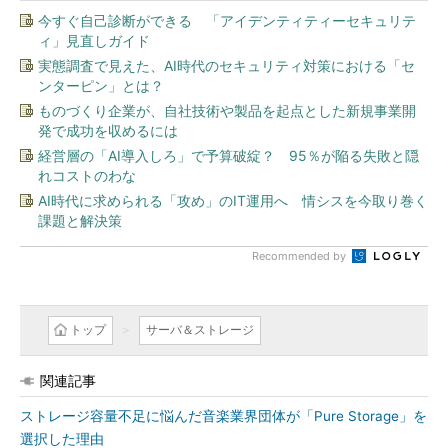
今すぐ自己診断ができる 「アイデンティティーセキュリテ
ィ」見直しガイド
実態調査で見えた、AI時代のセキュリティ対策における「セ
ンターピン」とは？
ものづくり企業が、自社技術や製品を起点とした新規事業開
発で成功を収めるには
経営層の「AI導入しろ」で予算破綻？ 95％が陥る失敗と隠
れコストのわな
AI時代に求められる「攻め」のIT運用へ 情シスを今取り巻く
課題と解決策
Recommended by
トップ
サーバ＆ストレージ
関連記事
ストレージ容量不足に悩んだ音楽業界団体が「Pure Storage」を
選択した理由