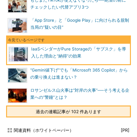
もしまたTikTokが使えなくなったら──絶望の前に
チェックしたい代替アプリ3つ
「App Store」と「Google Play」に向けられる規制
当局の“疑いの目”
IaaSベンダーがPure Storageの「サブスク」を導
入した理由と“納得”の効果
“Gemini値下げ”でも「Microsoft 365 Copilot」から
の乗り換えは進まない？
ロサンゼルス山火事は“対岸の火事”──そう考える企
業への“警鐘”とは？
過去の連載記事が 102 件あります
関連資料（ホワイトペーパー）
[PR]