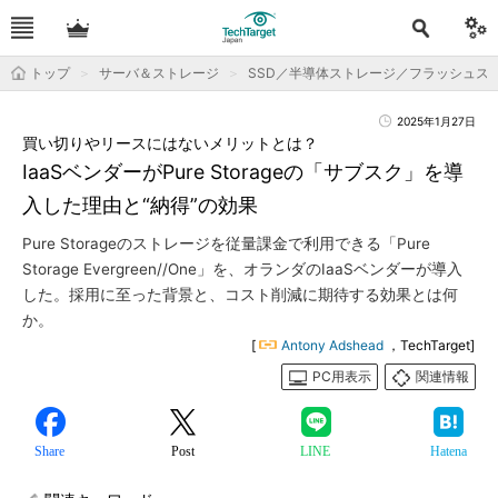
トップ
サーバ＆ストレージ
SSD／半導体ストレージ／フラッシュス
2025年1月27日
買い切りやリースにはないメリットとは？
IaaSベンダーがPure Storageの「サブスク」を導
入した理由と“納得”の効果
Pure Storageのストレージを従量課金で利用できる「Pure
Storage Evergreen//One」を、オランダのIaaSベンダーが導入
した。採用に至った背景と、コスト削減に期待する効果とは何
か。
[
Antony Adshead
，TechTarget]
PC用表示
関連情報
Share
Post
LINE
Hatena