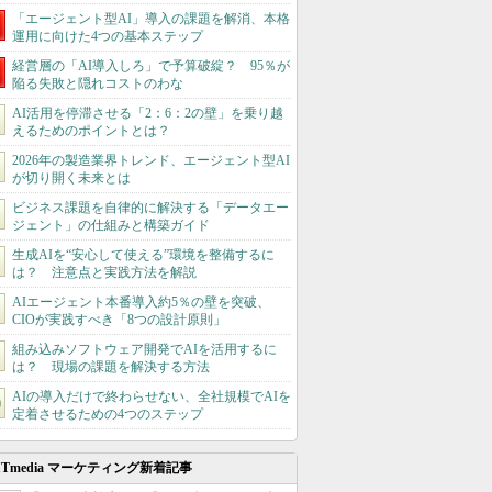
「エージェント型AI」導入の課題を解消、本格
運用に向けた4つの基本ステップ
経営層の「AI導入しろ」で予算破綻？ 95％が
陥る失敗と隠れコストのわな
AI活用を停滞させる「2：6：2の壁」を乗り越
えるためのポイントとは？
2026年の製造業界トレンド、エージェント型AI
が切り開く未来とは
ビジネス課題を自律的に解決する「データエー
ジェント」の仕組みと構築ガイド
生成AIを“安心して使える”環境を整備するに
は？ 注意点と実践方法を解説
AIエージェント本番導入約5％の壁を突破、
CIOが実践すべき「8つの設計原則」
組み込みソフトウェア開発でAIを活用するに
は？ 現場の課題を解決する方法
AIの導入だけで終わらせない、全社規模でAIを
定着させるための4つのステップ
ITmedia マーケティング新着記事