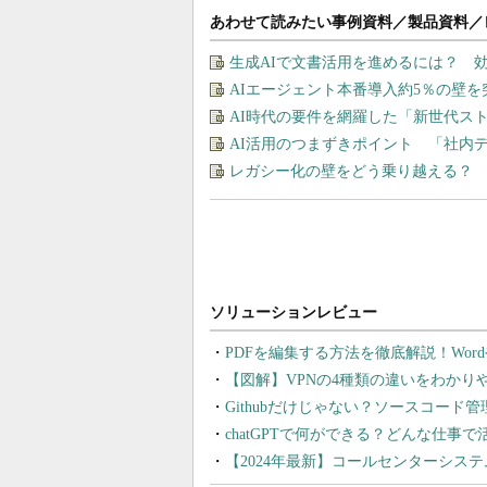
あわせて読みたい事例資料／製品資料／
生成AIで文書活用を進めるには？ 
AIエージェント本番導入約5％の壁を
AI時代の要件を網羅した「新世代ス
AI活用のつまずきポイント 「社内
レガシー化の壁をどう乗り越える？ 
PDFを編集する方法を徹底解説！Wor
【図解】VPNの4種類の違いをわか
Githubだけじゃない？ソースコード
chatGPTで何ができる？どんな仕事
【2024年最新】コールセンターシス