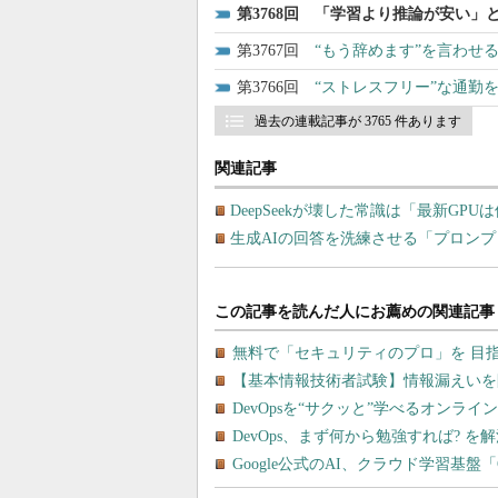
3768
「学習より推論が安い」と
3767
“もう辞めます”を言わせ
3766
“ストレスフリー”な通勤
過去の連載記事が 3765 件あります
関連記事
DeepSeekが壊した常識は「最新GP
生成AIの回答を洗練させる「プロンプ