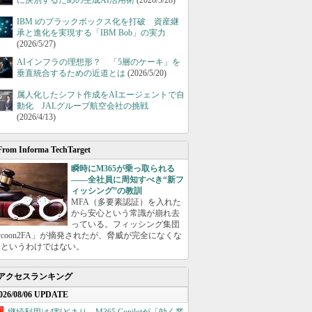
に決別するための生成AI活用術
(2026/5/28)
IBM iのブラックボックス化を打破 資産継
承と進化を実現する「IBM Bob」の実力
(2026/5/27)
AIインフラの理想形？ 「5層のケーキ」を
垂直統合するための近道とは
(2026/5/20)
属人化したシフト作成をAIエージェントで自
動化 JALグループ航空会社の挑戦
(2026/4/13)
From Informa TechTarget
瞬時にM365が乗っ取られる
――全社員に周知すべき“新フ
ィッシング”の教訓
MFA（多要素認証）を入れた
から安心という常識が崩れ去
っている。フィッシング集団
ycoon2FA」が摘発されたが、脅威が完全になくな
たというわけではない。
アクセスランキング
026/08/06 UPDATE