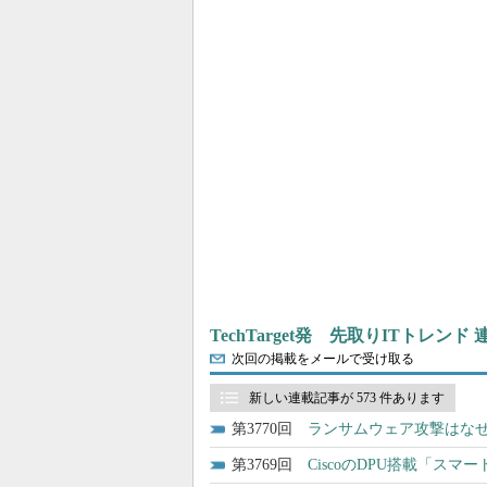
TechTarget発 先取りITトレンド
次回の掲載をメールで受け取る
新しい連載記事が 573 件あります
3770
ランサムウェア攻撃はな
3769
CiscoのDPU搭載「ス