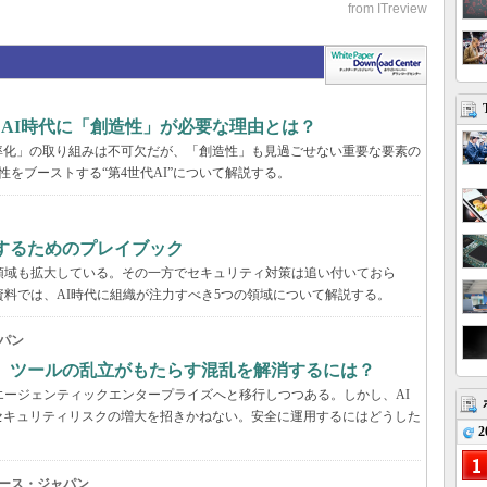
、AI時代に「創造性」が必要な理由とは？
率化」の取り組みは不可欠だが、「創造性」も見過ごせない重要な要素の
性をブーストする“第4世代AI”について解説する。
するためのプレイブック
領域も拡大している。その一方でセキュリティ対策は追い付いておら
資料では、AI時代に組織が注力すべき5つの領域について解説する。
パン
穴、ツールの乱立がもたらす混乱を解消するには？
エージェンティックエンタープライズへと移行しつつある。しかし、AI
セキュリティリスクの増大を招きかねない。安全に運用するにはどうした
2
ース・ジャパン