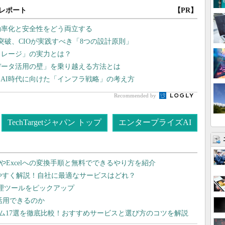
レポート
【PR】
効率化と安全性をどう両立する
突破、CIOが実践すべき「8つの設計原則」
トレージ」の実力とは？
データ活用の壁」を乗り越える方法とは
AI時代に向けた「インフラ戦略」の考え方
Recommended by
TechTargetジャパン トップ
エンタープライズAI
dやExcelへの変換手順と無料でできるやり方を紹介
りやすく解説！自社に最適なサービスはどれ？
管理ツールをピックアップ
で活用できるのか
テム17選を徹底比較！おすすめサービスと選び方のコツを解説