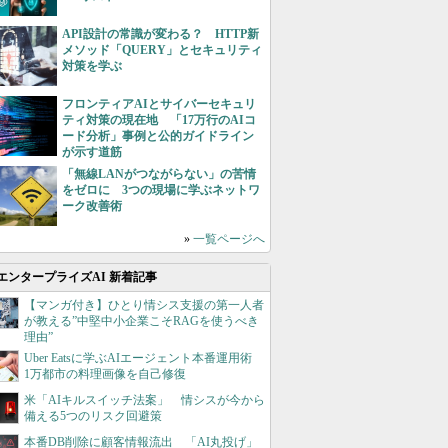
API設計の常識が変わる？ HTTP新
メソッド「QUERY」とセキュリティ
対策を学ぶ
フロンティアAIとサイバーセキュリ
ティ対策の現在地 「17万行のAIコ
ード分析」事例と公的ガイドライン
が示す道筋
「無線LANがつながらない」の苦情
をゼロに 3つの現場に学ぶネットワ
ーク改善術
»
一覧ページへ
エンタープライズAI 新着記事
【マンガ付き】ひとり情シス支援の第一人者
が教える”中堅中小企業こそRAGを使うべき
理由”
Uber Eatsに学ぶAIエージェント本番運用術
1万都市の料理画像を自己修復
米「AIキルスイッチ法案」 情シスが今から
備える5つのリスク回避策
本番DB削除に顧客情報流出 「AI丸投げ」