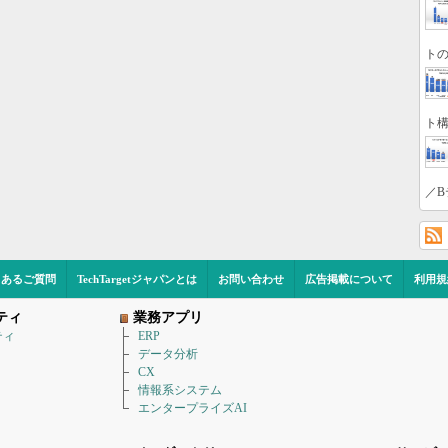
トの
ト構
／B
くあるご質問
TechTargetジャパンとは
お問い合わせ
広告掲載について
利用規
ティ
業務アプリ
ティ
ERP
データ分析
CX
情報系システム
エンタープライズAI