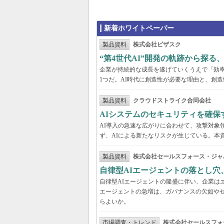
新着ホワイトペーパー
製品資料
株式会社ビザスク
“第4世代AI”開発の軌跡から探る
企業が持続的な成長を遂げていくうえで「効
1つだ。AI時代に創造性が必要な理由と、創造
製品資料
クラウドストライク合同会社
AIシステムのセキュリティを確保
AI導入の急速な広がりに合わせて、攻撃対象
ず、AIによる新たなリスクが生じている。本
製品資料
株式会社セールスフォース・ジャ
自律型AIエージェントの落とし
自律型AIエージェントの隆盛に伴い、企業は
エージェントの急増は、ガバナンスの欠如や
らよいか。
市場調査・トレンド
株式会社セールスフォ