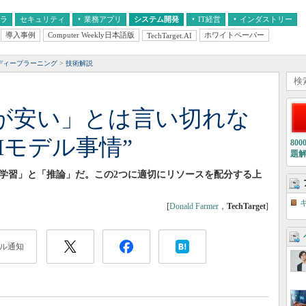
フラ
セキュリティ
業務アプリ
システム開発
IT経営
インダストリー
導入事例
Computer Weekly日本語版
ホワイトペーパー
TechTarget.AI
AI
経営とIT
医療IT
中堅・中小企業とIT
教育IT
ディープラーニング
技術解説
が安い」とは言い切れな
Iモデル事情”
80
題
「学習」と「推論」だ。この2つに適切にリソースを配分する上
[
Donald Farmer
，
TechTarget
]
ル通知