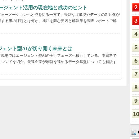
Iエージェント活用の現在地と成功のヒント
ォーメーションへと舵を切る一方で、複雑なIT環境やデータの断片化が
用する際の課題とは何か。成功を阻む要因と解決策を調査レポートで解
ジェント型AIが切り開く未来とは
現場ではエージェント型AIの実行フェーズへ移行している。本資料で
用のトレンドを紹介。先進企業が刷新を進めるデータ基盤についても解説す