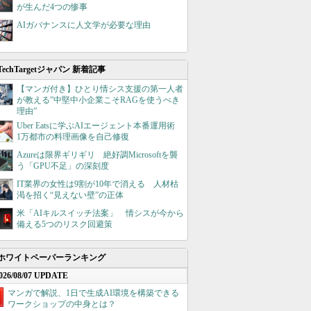
が生んだ4つの惨事
AIガバナンスに人文学が必要な理由
TechTargetジャパン 新着記事
【マンガ付き】ひとり情シス支援の第一人者
が教える”中堅中小企業こそRAGを使うべき
理由”
Uber Eatsに学ぶAIエージェント本番運用術
1万都市の料理画像を自己修復
Azureは限界ギリギリ 絶好調Microsoftを襲
う「GPU不足」の深刻度
IT業界の女性は9割が10年で消える 人材枯
渇を招く“見えない壁”の正体
米「AIキルスイッチ法案」 情シスが今から
備える5つのリスク回避策
ホワイトペーパーランキング
026/08/07 UPDATE
マンガで解説、1日で生成AI環境を構築できる
ワークショップの中身とは？