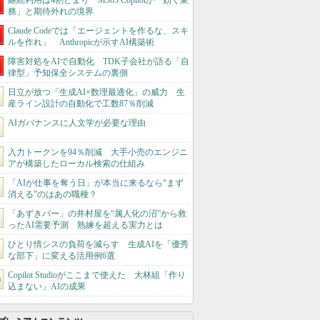
継続利用は4割どまり M365 Copilotが「効く業
務」と期待外れの境界
Claude Codeでは「エージェントを作るな、スキ
ルを作れ」 Anthropicが示すAI構築術
障害対処をAIで自動化 TDK子会社が語る「自
律型」予知保全システムの裏側
日立が放つ「生成AI×数理最適化」の威力 生
産ライン設計の自動化で工数87％削減
AIガバナンスに人文学が必要な理由
入力トークンを94％削減 大手小売のエンジニ
アが構築したローカル検索の仕組み
「AIが仕事を奪う日」が本当に来るなら“まず
消える”のはあの職種？
「あずきバー」の井村屋を“属人化の沼”から救
ったAI需要予測 熟練を超える実力とは
ひとり情シスの負荷を減らす 生成AIを「優秀
な部下」に変える活用例6選
Copilot Studioがここまで使えた 大林組「作り
込まない」AIの成果