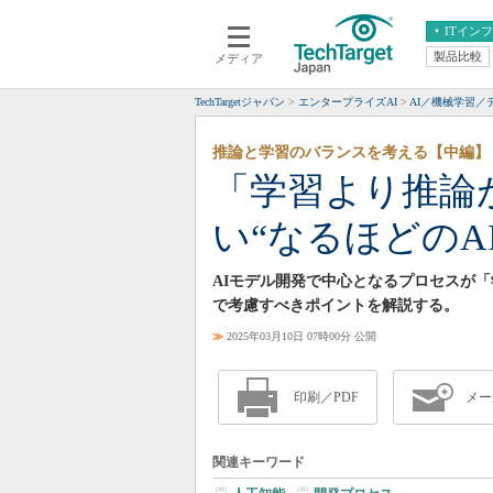
ITイン
製品比較
メディア
クラウド
エンタープライズ
ERP
仮想化
TechTargetジャパン
エンタープライズAI
AI／機械学習／
データ分析
サーバ＆ストレージ
推論と学習のバランスを考える【中編】
CX
スマートモバイル
「学習より推論
情報系システム
ネットワーク
い“なるほどのA
システム運用管理
AIモデル開発で中心となるプロセスが
で考慮すべきポイントを解説する。
≫
2025年03月10日 07時00分 公開
印刷／PDF
メー
関連キーワード