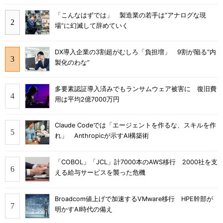
「こんなはずでは」 製造業の若手は“アナログな現
場”に幻滅して辞めていく
DX導入企業の3割超がむしろ「負担増」 9割が陥る“内
製化のわな”
多要素認証導入済みでもランサムウェア被害に 復旧費
用は平均2億7000万円
Claude Codeでは「エージェントを作るな、スキルを作
れ」 Anthropicが示すAI構築術
「COBOL」「JCL」計7000本のAWS移行 2000社を支
える給与サービスを襲った危機
Broadcom値上げで加速するVMware移行 HPE幹部が
明かすAI時代の備え