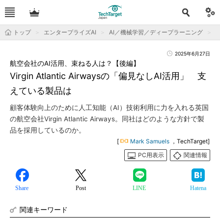
トップ
エンタープライズAI
AI／機械学習／ディープラーニング
2025年6月27日
航空会社のAI活用、束ねる人は？【後編】
Virgin Atlantic Airwaysの「偏見なしAI活用」 支
えている製品は
顧客体験向上のために人工知能（AI）技術利用に力を入れる英国
の航空会社Virgin Atlantic Airways。同社はどのような方針で製
品を採用しているのか。
[
Mark Samuels
，TechTarget]
PC用表示
関連情報
Share
Post
LINE
Hatena
関連キーワード