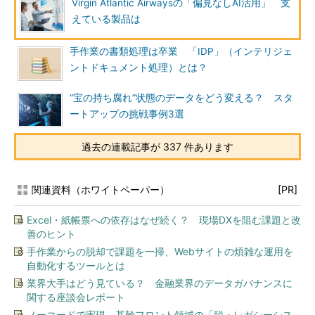
Virgin Atlantic Airwaysの「偏見なしAI活用」 支
えている製品は
手作業の書類処理は卒業 「IDP」（インテリジェ
ントドキュメント処理）とは？
“宝の持ち腐れ”状態のデータをどう変える？ スタ
ートアップの挑戦事例3選
過去の連載記事が 337 件あります
関連資料（ホワイトペーパー）
[PR]
Excel・紙帳票への依存はなぜ続く？ 現場DXを阻む課題と改
善のヒント
手作業からの脱却で課題を一掃、Webサイトの煩雑な運用を
自動化するツールとは
業界大手はどう見ている？ 金融業界のデータガバナンスに
関する座談会レポート
ノーコードで実現、基幹フロント領域の「脱・レガシーシス