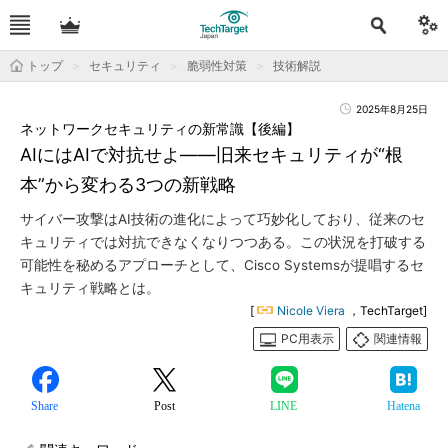
トップ
セキュリティ
脆弱性対策
技術解説
2025年8月25日
ネットワークセキュリティの新常識【後編】
AIにはAIで対抗せよ――旧来セキュリティが“根
本”から変わる3つの新戦略
サイバー攻撃はAI技術の進化によって巧妙化しており、従来のセ
キュリティでは対抗できなくなりつつある。この状況を打破する
可能性を秘めるアプローチとして、Cisco Systemsが提唱するセ
キュリティ戦略とは。
[
Nicole Viera
，TechTarget]
PC用表示
関連情報
Share
Post
LINE
Hatena