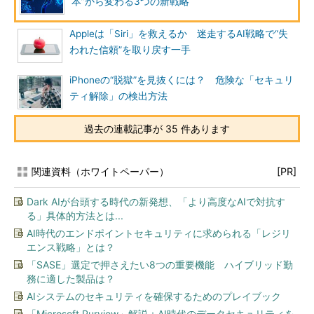
本”から変わる3つの新戦略
Appleは「Siri」を救えるか 迷走するAI戦略で“失
われた信頼”を取り戻す一手
iPhoneの“脱獄”を見抜くには？ 危険な「セキュリ
ティ解除」の検出方法
過去の連載記事が 35 件あります
関連資料（ホワイトペーパー）
[PR]
Dark AIが台頭する時代の新発想、「より高度なAIで対抗す
る」具体的方法とは...
AI時代のエンドポイントセキュリティに求められる「レジリ
エンス戦略」とは？
「SASE」選定で押さえたい8つの重要機能 ハイブリッド勤
務に適した製品は？
AIシステムのセキュリティを確保するためのプレイブック
「Microsoft Purview」解説：AI時代のデータセキュリティを