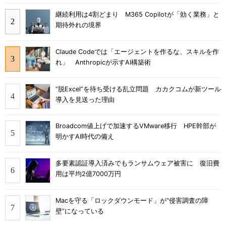
継続利用は4割どまり M365 Copilotが「効く業務」と
期待外れの境界
Claude Codeでは「エージェントを作るな、スキルを作
れ」 Anthropicが示すAI構築術
“脱Excel”を待ち受ける乱立問題 カカクコムが新ツール
導入を見送った理由
Broadcom値上げで加速するVMware移行 HPE幹部が
明かすAI時代の備え
多要素認証導入済みでもランサムウェア被害に 復旧費
用は平均2億7000万円
Macを守る「ロックダウンモード」が“侵害調査の障
壁”になっている