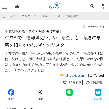
トップ
エンタープライズAI
LLM
技術解説
2025年8月26日
生成AIを巡るリスクと対処法【前編】
生成AIで「情報漏えい」や「罰金」も 最悪の事
態を招きかねない6つのリスク
企業での生成AIツール活用が広がる中、そのリスクを認識せずに
使い続けると、機密情報流出や法律違反といった思いがけない問
題に発展する恐れがある。安全な生成AI利用のために知っておき
たい「6つのリスク」とは。
[
Nihad Hassan
，TechTarget]
PC用表示
関連情報
Share
Post
LINE
Hatena