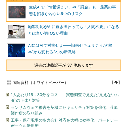
生成AIで「情報漏えい」や「罰金」も 最悪の事
態を招きかねない6つのリスク
顧客対応がAIに置き換わっても「人間不要」になる
とは言い切れない理由
AIにはAIで対抗せよ――旧来セキュリティが“根
本”から変わる3つの新戦略
過去の連載記事が 37 件あります
関連資料（ホワイトペーパー）
[PR]
1人あたり15～30分をロス――実態調査で見えた“見えないム
ダ”の正体と対策
ランサムウェア被害を契機にセキュリティ対策を強化、荏原
製作所の取り組み
工事・保守現場の協力会社対応を大幅に効率化、パートナー
ポータル活用術