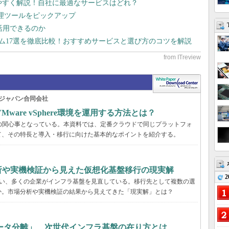
りやすく解説！自社に最適なサービスはどれ？
管理ツールをピックアップ
で活用できるのか
テム17選を徹底比較！おすすめサービスと選び方のコツを解説
ジャパン合同会社
are vSphere環境を運用する方法とは？
くの企業の関心事となっている。本資料では、定番クラウドで同じプラットフォ
て、その特長と導入・移行に向けた基本的なポイントを紹介する。
分析や実機検証から見えた仮想化基盤移行の現実解
2
に伴い、多くの企業がインフラ基盤を見直している。移行先として複数の選
か。市場分析や実機検証の結果から見えてきた「現実解」とは？
ータ分離」、次世代インフラ基盤の在り方とは