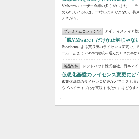
VMwareのユーザー企業の多くがいまだに
められているのは、一時しのぎではない、将
ふさがる。
プレミアムコンテンツ
アイティメディア株
「脱VMware」だけが正解じゃな
Broadcomによる買収後のライセンス変更で、
一方、あえてVMware継続を選んだJRAの
製品資料
レッドハット株式会社、日本マイ
仮想化基盤のライセンス変更にど
仮想化基盤のライセンス変更などでコスト増
ウドネイティブ化を実現するためにはどうす