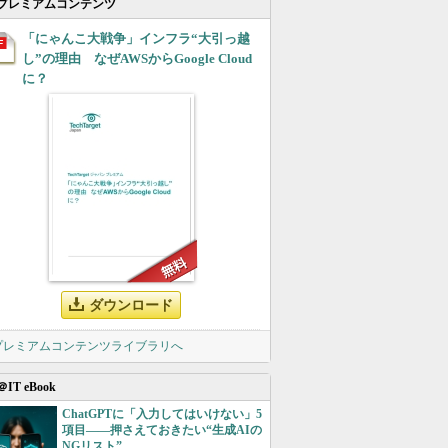
プレミアムコンテンツ
「にゃんこ大戦争」インフラ“大引っ越
し”の理由 なぜAWSからGoogle Cloud
に？
ダウンロード
 プレミアムコンテンツライブラリへ
＠IT eBook
ChatGPTに「入力してはいけない」5
項目――押さえておきたい“生成AIの
NGリスト”