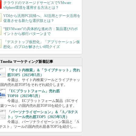
クラウドのマネージドサービスでVMware
vSphere環境を運用する方法とは？
VDIから汎用PC回帰へ、AI活用とデータ活用を
促進させる新たな選択肢とは？
“脱VMware”の具体的な進め方：製品選びのポ
イントから移行パターンまで
「デスクトップ仮想化」「アプリケーション仮
想化」のプロが解きたい6問クイズ
ITmedia マーケティング新着記事
「サイト内検索」＆「ライブチャット」売れ
筋TOP5（2025年5月）
今週は、サイト内検索ツールとライブチャッ
国内売れ筋TOP5をそれぞれ紹介します。
「ECプラットフォーム」売れ筋
TOP10（2025年5月）
今週は、ECプラットフォーム製品（ECサイ
築ツール）の国内売れ筋TOP10を紹介します。
「パーソナライゼーション」＆「A／Bテス
ト」ツール売れ筋TOP5（2025年5月）
今週は、パーソナライゼーション製品と「A
テスト」ツールの国内売れ筋各TOP5を紹介し...