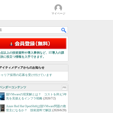
マイページ
00点以上の技術資料や導入事例など、IT導入の課
解決に役立つ情報を入手できます。
アイティメディアからのお知らせ
キャリア採用の応募を受け付けています
ベンダーコンテンツ
PR
脱VMwareの現実解とは？ コストを抑え5年
先を見据えるインフラ戦略
(2026/7/2)
Azure Red Hat OpenShiftは脱VMware問題の救
世主になるか？ 技術資料で解説
(2026/6/29)