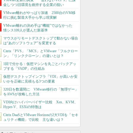
VMware更新の異変 「使わないVCF 9」に課
金しつつ旧環境を維持する企業の狙い
VMware離れがやっぱり加速 2500台のVM移
行に挑む製造大手から学ぶ現実解
VMware離れの決め手は“機能”ではなかった
情シス109人が選んだ新基準
マウスがリモートデスクトップで動かない場合
は“あのソフトウェア”を変更する
Citrix「PVS」「MCS」とVMware「フルクロー
ン」「リンククローン」の違いとは？
1回で分かる：仮想マシンを丸ごとバックアッ
プする「VADP」の仕組み
仮想デスクトップインフラ「VDI」が高いか安
いかを正確に見積もる3つの要素
320日を数週間に VMware移行の「無理ゲー」
をAWSが攻略した方法
VDI向けハイパーバイザー比較 Xen、KVM、
Hyper-V、ESXiの特徴は
Citrix DaaSとVMware Horizonの2大VDIを「セキ
ュリティ機能」で比較 主な違いは？