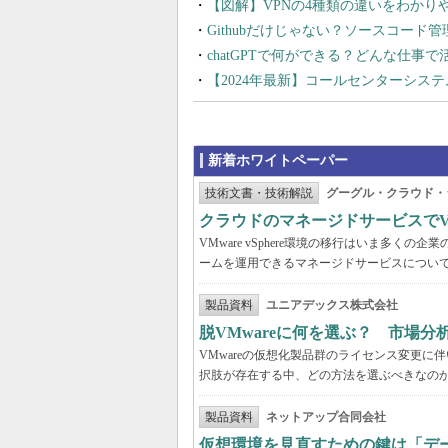
【図解】VPNの4種類の違いをわか
Githubだけじゃない？ソースコード
chatGPTで何ができる？どんな仕事
【2024年最新】コールセンターシス
新着ホワイトペーパー
技術文書・技術解説
グーグル・クラウド・
クラウドのマネージドサービスでVMw
VMware vSphere環境の移行はいま多
ームを運用できるマネージドサービスについ
製品資料
ユニアデックス株式会社
脱VMwareに何を選ぶ？ 市場
VMwareの仮想化製品群のライセンス変更
択肢が存在する中、どの方法を選ぶべきなの
製品資料
ネットアップ合同会社
仮想環境を見直すための鍵は「デ