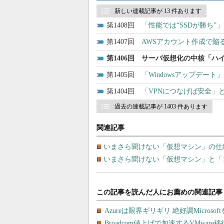
新しい連載記事が 13 件あります
1408
「性能では“SSDが勝ち”
1407
AWSアカウント作成で陥
1406
サーバ仮想化の中核「ハイ
1405
「Windowsアップデー
1404
「VPNにつなげば安全」
過去の連載記事が 1403 件あります
関連記事
いまさら聞けない「仮想マシン」の仕
いまさら聞けない「仮想マシン」と「