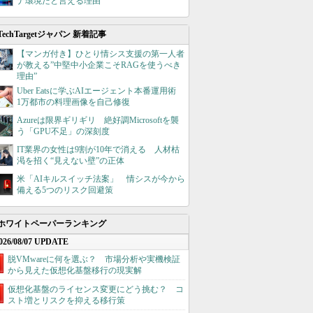
ナ環境だと言える理由
TechTargetジャパン 新着記事
【マンガ付き】ひとり情シス支援の第一人者
が教える”中堅中小企業こそRAGを使うべき
理由”
Uber Eatsに学ぶAIエージェント本番運用術
1万都市の料理画像を自己修復
Azureは限界ギリギリ 絶好調Microsoftを襲
う「GPU不足」の深刻度
IT業界の女性は9割が10年で消える 人材枯
渇を招く“見えない壁”の正体
米「AIキルスイッチ法案」 情シスが今から
備える5つのリスク回避策
ホワイトペーパーランキング
026/08/07 UPDATE
脱VMwareに何を選ぶ？ 市場分析や実機検証
から見えた仮想化基盤移行の現実解
仮想化基盤のライセンス変更にどう挑む？ コ
スト増とリスクを抑える移行策