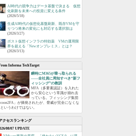
AI時代の競争力はデータ基盤で決まる 仮想
化刷新を未来への投資に変える条件
(2026/5/18)
生成AI時代の仮想化基盤刷新、既存VMを守
りつつ将来の変化にも対応する選択肢は
(2026/3/27)
ポスト仮想インフラの特効薬 VMの運用限
界を超える「Newオンプレミス」とは？
(2026/3/13)
From Informa TechTarget
瞬時にM365が乗っ取られる
――全社員に周知すべき“新フ
ィッシング”の教訓
MFA（多要素認証）を入れた
から安心という常識が崩れ去
っている。フィッシング集団
ycoon2FA」が摘発されたが、脅威が完全になくな
たというわけではない。
アクセスランキング
026/08/07 UPDATE