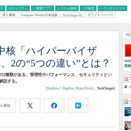
フラ
セキュリティ
業務アプリ
システム開発
IT経営
インダストリー
導入事例
Computer Weekly日本語版
ホワイトペーパー
TechTarget.AI
AI
経営とIT
医療IT
中堅・中小企業とIT
教育IT
中核「ハイパーバイザ
、2の“5つの違い”とは？
80
題
2の2種類がある。管理性やパフォーマンス、セキュリティとい
解説する。
[
Stephen J. Bigelow
,
Brian Kirsch
，
TechTarget
]
ル通知