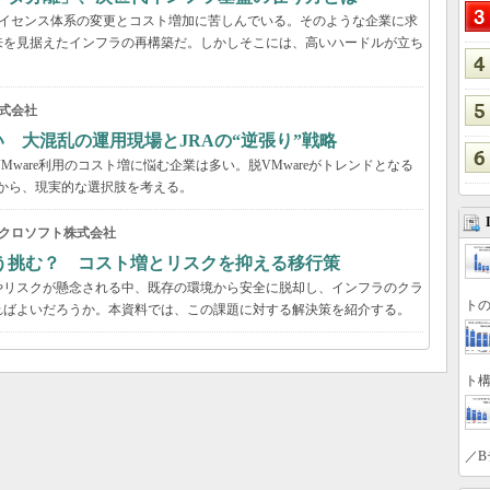
、ライセンス体系の変更とコスト増加に苦しんでいる。そのような企業に求
来を見据えたインフラの再構築だ。しかしそこには、高いハードルが立ち
式会社
い 大混乱の運用現場とJRAの“逆張り”戦略
VMware利用のコスト増に悩む企業は多い。脱VMwareがトレンドとなる
事例から、現実的な選択肢を考える。
クロソフト株式会社
う挑む？ コスト増とリスクを抑える移行策
やリスクが懸念される中、既存の環境から安全に脱却し、インフラのクラ
トの
ればよいだろうか。本資料では、この課題に対する解決策を紹介する。
ト構
／B