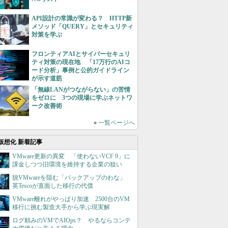
API設計の常識が変わる？ HTTP新
メソッド「QUERY」とセキュリティ
対策を学ぶ
フロンティアAIとサイバーセキュリ
ティ対策の現在地 「17万行のAIコ
ード分析」事例と公的ガイドライン
が示す道筋
「無線LANがつながらない」の苦情
をゼロに 3つの現場に学ぶネットワ
ーク改善術
»
一覧ページへ
仮想化 新着記事
VMware更新の異変 「使わないVCF 9」に
課金しつつ旧環境を維持する企業の狙い
脱VMwareを阻む「バックアップのわな」
英Tescoが直面した移行の代償
VMware離れがやっぱり加速 2500台のVM
移行に挑む製造大手から学ぶ現実解
ログ頼みのVMでAIOps？ やるならコンテ