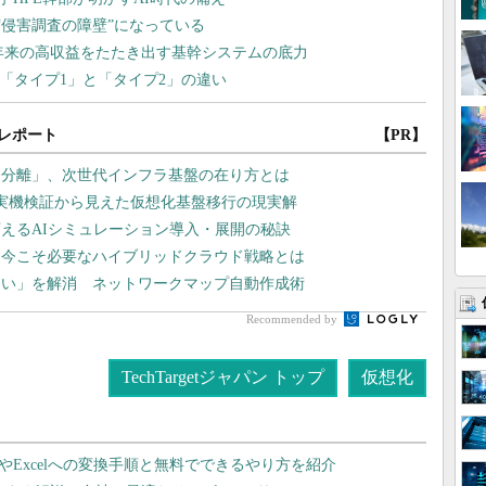
レポート
【PR】
タ分離」、次世代インフラ基盤の在り方とは
や実機検証から見えた仮想化基盤移行の現実解
えるAIシミュレーション導入・展開の秘訣
、今こそ必要なハイブリッドクラウド戦略とは
ない」を解消 ネットワークマップ自動作成術
Recommended by
TechTargetジャパン トップ
仮想化
dやExcelへの変換手順と無料でできるやり方を紹介