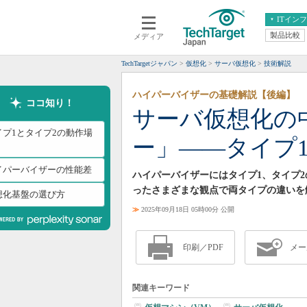
ITイン
製品比較
メディア
クラウド
エンタープライズ
ERP
仮想化
TechTargetジャパン
仮想化
サーバ仮想化
技術解説
データ分析
サーバ＆ストレージ
ハイパーバイザーの基礎解説【後編】
CX
スマートモバイル
ココ知り！
サーバ仮想化の
情報系システム
ネットワーク
イプ1とタイプ2の動作場
ー」――タイプ1
システム運用管理
イパーバイザーの性能差
ハイパーバイザーにはタイプ1、タイプ
ったさまざまな観点で両タイプの違いを
想化基盤の選び方
≫
2025年09月18日 05時00分 公開
印刷／PDF
メー
関連キーワード