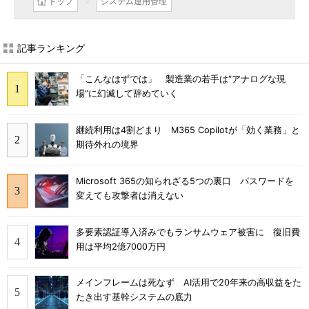
トップ
システム運用管理
記事ランキング
「こんなはずでは」 製造業の若手は“アナログな現
場”に幻滅して辞めていく
継続利用は4割どまり M365 Copilotが「効く業務」と
期待外れの境界
Microsoft 365の知られざる5つの裏口 パスワードを
変えても攻撃者は消えない
多要素認証導入済みでもランサムウェア被害に 復旧費
用は平均2億7000万円
メインフレームは死なず AI活用で20年来の高収益をた
たき出す基幹システムの底力