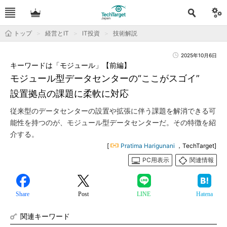
トップ
経営とIT
IT投資
技術解説
2025年10月6日
キーワードは「モジュール」【前編】
モジュール型データセンターの“ここがスゴイ”
設置拠点の課題に柔軟に対応
従来型のデータセンターの設置や拡張に伴う課題を解消できる可
能性を持つのが、モジュール型データセンターだ。その特徴を紹
介する。
[
Pratima Harigunani
，TechTarget]
PC用表示
関連情報
Share
Post
LINE
Hatena
関連キーワード