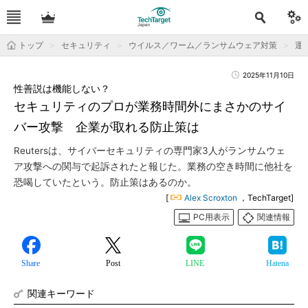
トップ
セキュリティ
ウイルス／ワーム／ランサムウェア対策
運用
2025年11月10日
性善説は機能しない？
セキュリティのプロが業務時間外にまさかのサイ
バー攻撃 企業が取れる防止策は
Reutersは、サイバーセキュリティの専門家3人がランサムウェ
ア攻撃への関与で起訴されたと報じた。業務の空き時間に他社を
恐喝していたという。防止策はあるのか。
[
Alex Scroxton
，TechTarget]
PC用表示
関連情報
Share
Post
LINE
Hatena
関連キーワード