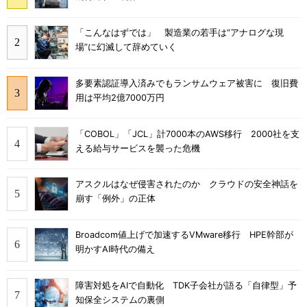
「こんなはずでは」 製造業の若手は“アナログな現
場”に幻滅して辞めていく
多要素認証導入済みでもランサムウェア被害に 復旧費
用は平均2億7000万円
「COBOL」「JCL」計7000本のAWS移行 2000社を支
える給与サービスを襲った危機
アスクルはなぜ侵害されたのか クラウドの安全神話を
崩す「例外」の正体
Broadcom値上げで加速するVMware移行 HPE幹部が
明かすAI時代の備え
障害対処をAIで自動化 TDK子会社が語る「自律型」予
知保全システムの裏側