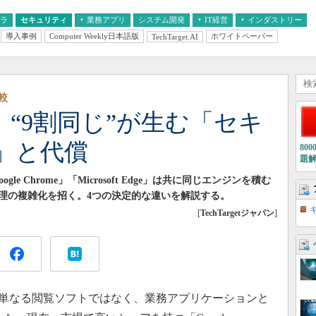
フラ
セキュリティ
業務アプリ
システム開発
IT経営
インダストリー
導入事例
Computer Weekly日本語版
ホワイトペーパー
TechTarget.AI
AI
経営とIT
医療IT
中堅・中小企業とIT
教育IT
較
Edge “9割同じ”が生む「セキ
」と代償
80
題
e Chrome」「Microsoft Edge」は共に同じエンジンを積む
理の複雑化を招く。4つの決定的な違いを解説する。
[
TechTargetジャパン
]
は単なる閲覧ソフトではなく、業務アプリケーションと