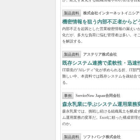
が、絶えず変化する組織情報やIDの管理を自
製品資料
株式会社インターネットイニシア
機密情報を狙う内部不正者からど
内部不正を起因とした営業秘密情報の漏えいが
化だが、多大な負荷に悩む管理者は多い。そこ
を解説する。
製品資料
アステリア株式会社
既存システム連携で柔軟性・迅速
IT環境の“AIレディ”化が求められる折、I
難しい中、本資料では既存システムを疎結合
る。
事例
ServiceNow Japan合同会社
森永乳業に学ぶシステム運用業務変
森永乳業では、挑戦し続ける組織風土を醸成す
ム運用業務の変革だ。Excelに頼った構成
のか。
製品資料
ソフトバンク株式会社