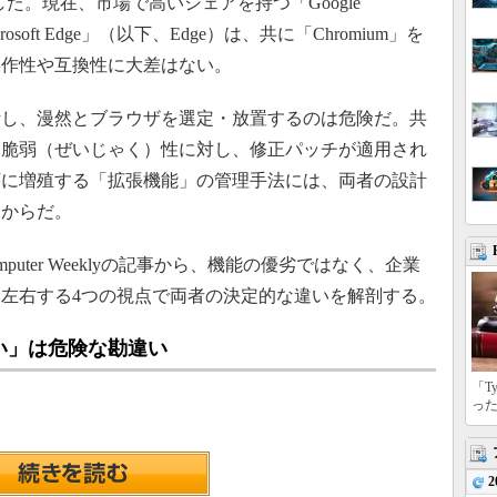
た。現在、市場で高いシェアを持つ「Google
rosoft Edge」（以下、Edge）は、共に「Chromium」を
操作性や互換性に大差はない。
し、漫然とブラウザを選定・放置するのは危険だ。共
る脆弱（ぜいじゃく）性に対し、修正パッチが適用され
序に増殖する「拡張機能」の管理手法には、両者の設計
るからだ。
omputer Weeklyの記事から、機能の優劣ではなく、企業
左右する4つの視点で両者の決定的な違いを解剖する。
い」は危険な勘違い
「T
っ
2