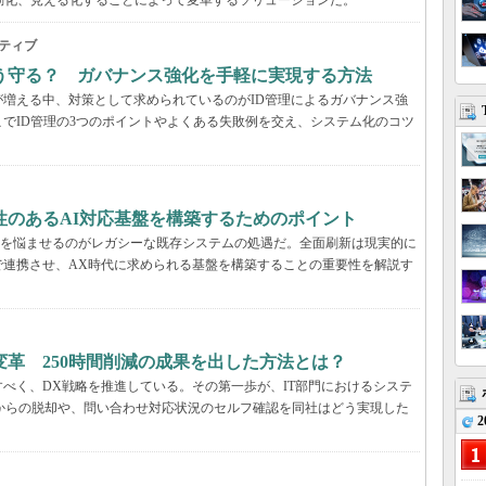
動化、見える化することによって変革するソリューションだ。
ティブ
う守る？ ガバナンス強化を手軽に実現する方法
増える中、対策として求められているのがID管理によるガバナンス強
でID管理の3つのポイントやよくある失敗例を交え、システム化のコツ
性のあるAI対応基盤を構築するためのポイント
T部門を悩ませるのがレガシーな既存システムの処遇だ。全面刷新は現実的に
で連携させ、AX時代に求められる基盤を構築することの重要性を解説す
革 250時間削減の成果を出した方法とは？
べく、DX戦略を推進している。その第一歩が、IT部門におけるシステ
管理からの脱却や、問い合わせ対応状況のセルフ確認を同社はどう実現した
2