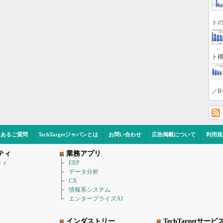
トの
ト構
／B
くあるご質問
TechTargetジャパンとは
お問い合わせ
広告掲載について
利用規
ティ
業務アプリ
ティ
ERP
データ分析
CX
情報系システム
エンタープライズAI
インダストリー
TechTargetサービ