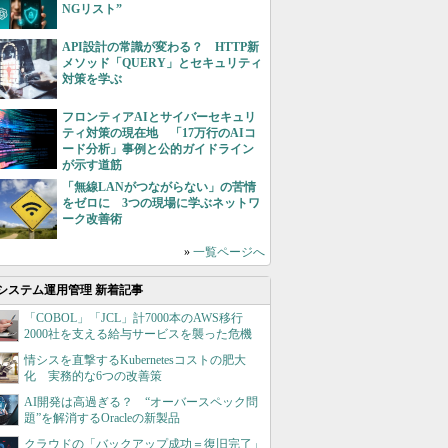
NGリスト”
API設計の常識が変わる？ HTTP新
メソッド「QUERY」とセキュリティ
対策を学ぶ
フロンティアAIとサイバーセキュリ
ティ対策の現在地 「17万行のAIコ
ード分析」事例と公的ガイドライン
が示す道筋
「無線LANがつながらない」の苦情
をゼロに 3つの現場に学ぶネットワ
ーク改善術
»
一覧ページへ
システム運用管理 新着記事
「COBOL」「JCL」計7000本のAWS移行
2000社を支える給与サービスを襲った危機
情シスを直撃するKubernetesコストの肥大
化 実務的な6つの改善策
AI開発は高過ぎる？ “オーバースペック問
題”を解消するOracleの新製品
クラウドの「バックアップ成功＝復旧完了」