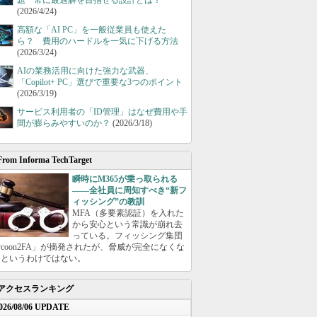
題 常に最適解を目指せる設計とは？
(2026/4/24)
高額な「AI PC」を一般従業員も使えた
ら？ 費用のハードルを一気に下げる方法
(2026/3/24)
AIの業務活用に向けた強力な武器、
「Copilot+ PC」選びで重要な3つのポイント
(2026/3/19)
サービス利用者の「ID管理」はなぜ費用や手
間が膨らみやすいのか？
(2026/3/18)
From Informa TechTarget
瞬時にM365が乗っ取られる
――全社員に周知すべき“新フ
ィッシング”の教訓
MFA（多要素認証）を入れた
から安心という常識が崩れ去
っている。フィッシング集団
ycoon2FA」が摘発されたが、脅威が完全になくな
たというわけではない。
アクセスランキング
026/08/06 UPDATE