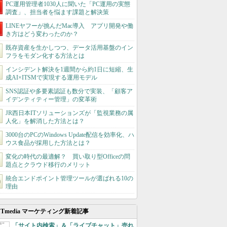
PC運用管理者1030人に聞いた「PC運用の実態
調査」、担当者を悩ます課題と解決策
LINEヤフーが挑んだMac導入 アプリ開発や働
き方はどう変わったのか？
既存資産を生かしつつ、データ活用基盤のイン
フラをモダン化する方法とは
インシデント解決を1週間から約1日に短縮、生
成AI×ITSMで実現する運用モデル
SNS認証や多要素認証も数分で実装、「顧客ア
イデンティティー管理」の変革術
JR西日本ITソリューションズが「監視業務の属
人化」を解消した方法とは？
3000台のPCのWindows Update配信を効率化、ハ
ウス食品が採用した方法とは？
変化の時代の最適解？ 買い取り型Officeの問
題点とクラウド移行のメリット
統合エンドポイント管理ツールが選ばれる10の
理由
ITmedia マーケティング新着記事
「サイト内検索」＆「ライブチャット」売れ