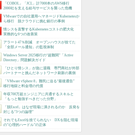
「COBOL」「JCL」計7000本のAWS移行
2000社を支える給与サービスを襲った危機
VMwareでの自社運用へマネージドKubernetesか
ら移行 脱クラウドに挑む銀行の事例
情シスを直撃するKubernetesコストの肥大化
実務的な6つの改善策
アラート47％削減 オープンハウスが捨てた
「全部メール通知」の監視体制
Windows Server 2025移行の“超難関”「Active
Directory」問題解決ガイド
「ひとり情シス」が急に退職 専門商社が外部
パートナーと挑んだネットワーク刷新の裏側
「VMware vSphere 8」難民に迫る“最後通告”
移行地獄と料金増の代償
年収700万超エンジニアに共通するスキルと
「もっと勉強すべきだった分野」
「脱Excel」はなぜ現場に潰されるのか 反発を
封じる“3つの論理”
それでもExcelを捨てられない DXを阻む現場
の”心理的ハードル”の正体