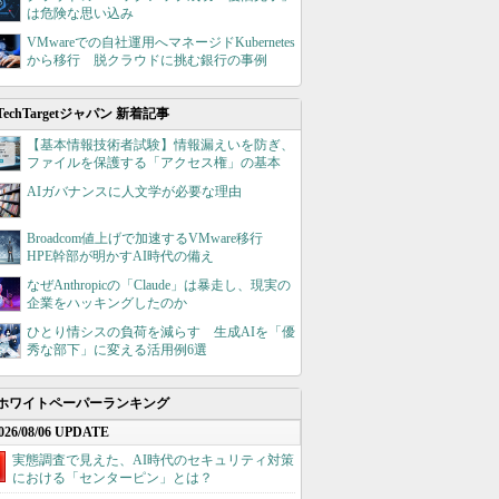
は危険な思い込み
VMwareでの自社運用へマネージドKubernetes
から移行 脱クラウドに挑む銀行の事例
TechTargetジャパン 新着記事
【基本情報技術者試験】情報漏えいを防ぎ、
ファイルを保護する「アクセス権」の基本
AIガバナンスに人文学が必要な理由
Broadcom値上げで加速するVMware移行
HPE幹部が明かすAI時代の備え
なぜAnthropicの「Claude」は暴走し、現実の
企業をハッキングしたのか
ひとり情シスの負荷を減らす 生成AIを「優
秀な部下」に変える活用例6選
ホワイトペーパーランキング
026/08/06 UPDATE
実態調査で見えた、AI時代のセキュリティ対策
における「センターピン」とは？