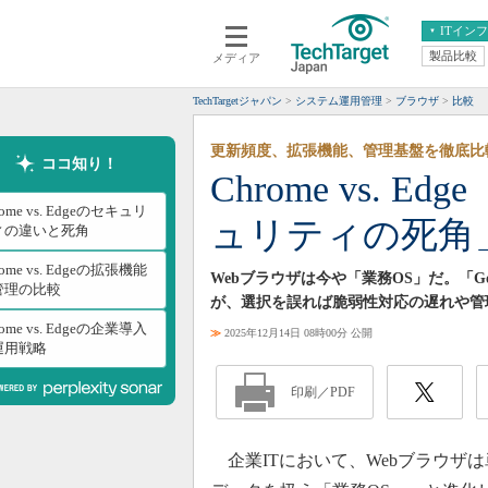
ITイン
製品比較
メディア
クラウド
エンタープライズ
ERP
仮想化
TechTargetジャパン
システム運用管理
ブラウザ
比較
データ分析
サーバ＆ストレージ
更新頻度、拡張機能、管理基盤を徹底比
CX
スマートモバイル
ココ知り！
Chrome vs. 
情報系システム
ネットワーク
rome vs. Edgeのセキュリ
ュリティの死角
システム運用管理
ィの違いと死角
rome vs. Edgeの拡張機能
Webブラウザは今や「業務OS」だ。「Googl
管理の比較
が、選択を誤れば脆弱性対応の遅れや管
rome vs. Edgeの企業導入
≫
2025年12月14日 08時00分 公開
運用戦略
印刷／PDF
企業ITにおいて、Webブラウザ