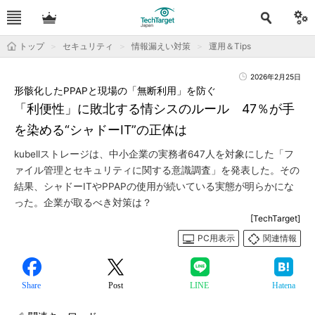
トップ
セキュリティ
情報漏えい対策
運用＆Tips
2026年2月25日
形骸化したPPAPと現場の「無断利用」を防ぐ
「利便性」に敗北する情シスのルール 47％が手
を染める“シャドーIT”の正体は
kubellストレージは、中小企業の実務者647人を対象にした「フ
ァイル管理とセキュリティに関する意識調査」を発表した。その
結果、シャドーITやPPAPの使用が続いている実態が明らかにな
った。企業が取るべき対策は？
[TechTarget]
PC用表示
関連情報
Share
Post
LINE
Hatena