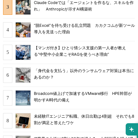
Claude Codeでは「エージェントを作るな、スキルを作
れ」 Anthropicが示すAI構築術
“脱Excel”を待ち受ける乱立問題 カカクコムが新ツール
導入を見送った理由
【マンガ付き】ひとり情シス支援の第一人者が教え
る”中堅中小企業こそRAGを使うべき理由”
「身代金を支払う」以外のランサムウェア対策は本当に
あるのか？
Broadcom値上げで加速するVMware移行 HPE幹部が
明かすAI時代の備え
未経験ITエンジニア転職、休日出勤は4割超 それでも8
割が満足と答えたワケ