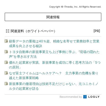
Copyright © ITmedia, Inc. All Rights Reserved.
関連情報
関連資料（ホワイトペーパー）
[PR]
顧客データの重複は40％超、精緻な名寄せで業務効率と営業
成果を向上させる秘訣
トヨタ自動車の新規事業立ち上げ事例に学ぶ、“現場の隠れた
声”を導き出す方法
優れた起業家が実践、新規事業を成功に導く思考方法の「5つ
の原則」
なぜ富士フイルムはヘルスケアへ？ 主力事業の危機を乗り
越えた新規事業戦略
新規事業の撤退理由は技術不足だけじゃない、元コニカミノ
ルタの起業家が語る
Recommended by