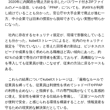
2020年に内閣府が廃止方針を示したパスワード付きZIPファイ
ルのメール送信、いわゆる「PPAP」についても、約49％が利用
し続けていることも分かった。官公庁や大手企業で廃止が進む一
方、中小企業では旧来の慣習から脱却できていない実態が明らか
になった。
社内に存在するセキュリティ規定が、現場で形骸化しているこ
とも分かった。kubellストレージによると、社内のセキュリティ
規定を「守れていない」と答えた回答者の割合は、ビジネスのス
ピードや成果を強く求められる職種ほど高い傾向にあった。約
62％の企業で専任のIT管理者を配置しておらず、高機能なツール
を導入しても従業員が使いこなせず、従来の方法に戻るケースも
ある。
これらの結果についてkubellストレージは、「厳格なルールで
従業員を縛っても、従業員は利便性を求めてシャドーITやPPAP
の利用を止めない」と指摘する。ITの専門知識がなくても直感的
に使え、安全性を確保できる仕組みを整備し、「正規ツールの方
が便利で安全」と感じられる環境を構築することが、情報資産を
守るための現実的な解決策だとしている。