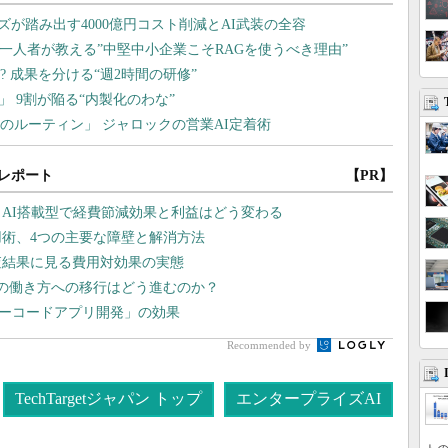
レポート
【PR】
 AI搭載型で経費節減効果と利益はどう変わる
用術、4つの主要な障壁と解消方法
査結果に見る費用対効果の実態
向の働き方への移行はどう進むのか？
ローコードアプリ開発」の効果
Recommended by
TechTargetジャパン トップ
エンタープライズAI