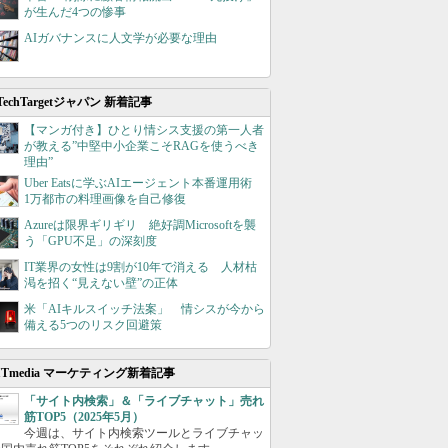
が生んだ4つの惨事
AIガバナンスに人文学が必要な理由
TechTargetジャパン 新着記事
【マンガ付き】ひとり情シス支援の第一人者
が教える”中堅中小企業こそRAGを使うべき
理由”
Uber Eatsに学ぶAIエージェント本番運用術
1万都市の料理画像を自己修復
Azureは限界ギリギリ 絶好調Microsoftを襲
う「GPU不足」の深刻度
IT業界の女性は9割が10年で消える 人材枯
渇を招く“見えない壁”の正体
米「AIキルスイッチ法案」 情シスが今から
備える5つのリスク回避策
ITmedia マーケティング新着記事
「サイト内検索」＆「ライブチャット」売れ
筋TOP5（2025年5月）
今週は、サイト内検索ツールとライブチャッ