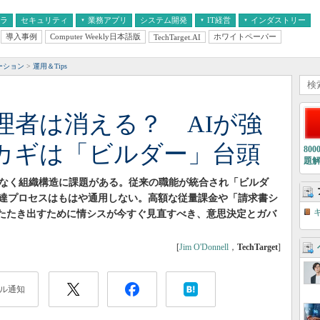
フラ
セキュリティ
業務アプリ
システム開発
IT経営
インダストリー
導入事例
Computer Weekly日本語版
ホワイトペーパー
TechTarget.AI
AI
経営とIT
医療IT
中堅・中小企業とIT
教育IT
ーション
運用＆Tips
理者は消える？ AIが強
カギは「ビルダー」台頭
80
題
はなく組織構造に課題がある。従来の職能が統合され「ビルダ
達プロセスはもはや通用しない。高額な従量課金や「請求書シ
をたたき出すために情シスが今すぐ見直すべき、意思決定とガバ
[
Jim O'Donnell
，
TechTarget
]
ル通知