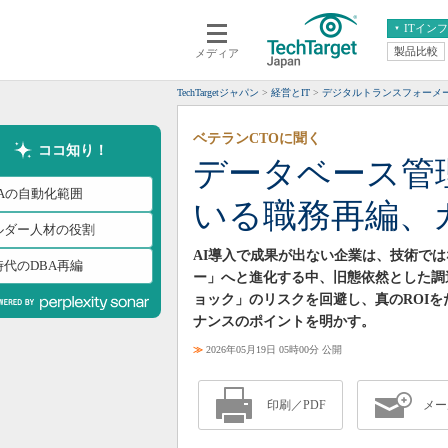
ITイン
製品比較
メディア
クラウド
エンタープライズ
ERP
仮想化
TechTargetジャパン
経営とIT
デジタルトランスフォーメ
データ分析
サーバ＆ストレージ
ベテランCTOに聞く
CX
スマートモバイル
ココ知り！
データベース管
情報系システム
ネットワーク
BAの自動化範囲
いる職務再編、
システム運用管理
ルダー人材の役割
AI導入で成果が出ない企業は、技術で
時代のDBA再編
ー」へと進化する中、旧態依然とした調
ョック」のリスクを回避し、真のROI
ナンスのポイントを明かす。
≫
2026年05月19日 05時00分 公開
印刷／PDF
メー