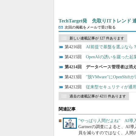
TechTarget発 先取りITトレンド
次回の掲載をメールで受け取る
新しい連載記事が 127 件あります
4216
AI前提で基盤を選ぶなら？ 
4215
OpenAIの誘いを蹴った
4214
データベース管理者は消え
4213
”脱VMware”にOpen
4212
従来型セキュリティが通用
過去の連載記事が 4211 件あります
関連記事
”やっぱり人間だよね” AI
Gartnerの調査によると、
員を減らすのではなく、人間