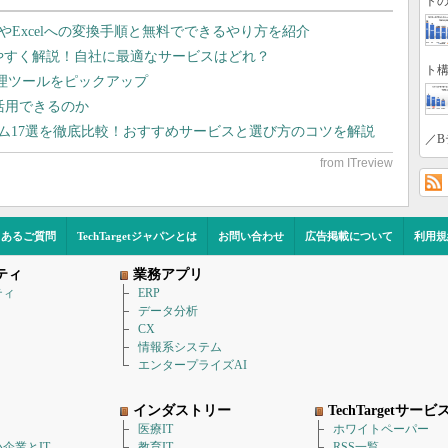
トの
dやExcelへの変換手順と無料でできるやり方を紹介
りやすく解説！自社に最適なサービスはどれ？
ト構
管理ツールをピックアップ
で活用できるのか
テム17選を徹底比較！おすすめサービスと選び方のコツを解説
／B
くあるご質問
TechTargetジャパンとは
お問い合わせ
広告掲載について
利用規
ティ
業務アプリ
ティ
ERP
データ分析
CX
情報系システム
エンタープライズAI
インダストリー
TechTargetサービ
医療IT
ホワイトペーパー
企業とIT
教育IT
RSS一覧