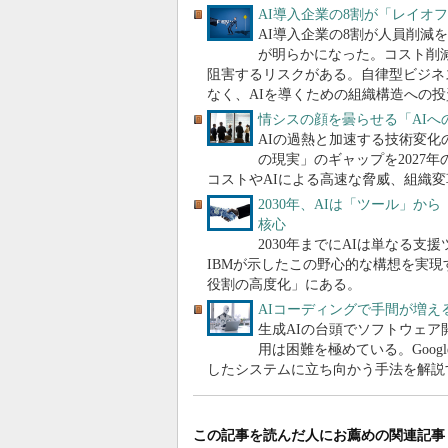
AI導入企業の8割が「レイオフ」
AI導入企業の8割が人員削減
が明らかになった。コスト削減
阻害するリスクがある。自律型ビジネ
なく、AIを導くための組織構造への投
情シスの顔を曇らせる「AIへ
AIの過熱と加速する技術変化
の現実」のギャップを2027
コストやAIによる高速な脅威、組織変
2030年、AIは「ツール」から
核心
2030年までにAIは単なる
IBMが示したこの野心的な構想を実
役割の高度化」にある。
AIコーディングで手間が増える
生成AIの台頭でソフトウェ
用は困難を極めている。Goo
したシステムに立ち向かう手法を解説