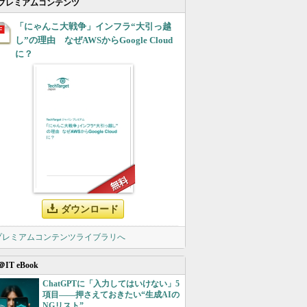
プレミアムコンテンツ
「にゃんこ大戦争」インフラ“大引っ越
し”の理由 なぜAWSからGoogle Cloud
に？
ダウンロード
 プレミアムコンテンツライブラリへ
＠IT eBook
ChatGPTに「入力してはいけない」5
項目――押さえておきたい“生成AIの
NGリスト”