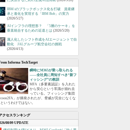
に決別するための生成AI活用術
(2026/5/28)
IBM iのブラックボックス化を打破 資産継
承と進化を実現する「IBM Bob」の実力
(2026/5/27)
AIインフラの理想形？ 「5層のケーキ」を
垂直統合するための近道とは
(2026/5/20)
属人化したシフト作成をAIエージェントで自
動化 JALグループ航空会社の挑戦
(2026/4/13)
From Informa TechTarget
瞬時にM365が乗っ取られる
――全社員に周知すべき“新フ
ィッシング”の教訓
MFA（多要素認証）を入れた
から安心という常識が崩れ去
っている。フィッシング集団
ycoon2FA」が摘発されたが、脅威が完全になくな
たというわけではない。
アクセスランキング
026/08/09 UPDATE