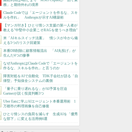
継続利用は4割どまり M365 Copilotが「効く業
務」と期待外れの境界
Claude Codeでは「エージェントを作るな、スキ
ルを作れ」 Anthropicが示すAI構築術
【マンガ付き】ひとり情シス支援の第一人者が
教える”中堅中小企業こそRAGを使うべき理由”
米「AIキルスイッチ法案」 情シスが今から備
える5つのリスク回避策
本番DB削除に顧客情報流出 「AI丸投げ」が
生んだ4つの惨事
なぜAnthropicはClaude Codeで「エージェントを
作るな、スキルを作れ」と言うのか
障害対処をAIで自動化 TDK子会社が語る「自
律型」予知保全システムの裏側
「量子に乗り遅れるな」がAI予算を圧迫
Gartnerが説く投資判断3つ
Uber Eatsに学ぶAIエージェント本番運用術 1
万都市の料理画像を自己修復
ひとり情シスの負荷を減らす 生成AIを「優秀
な部下」に変える活用例6選