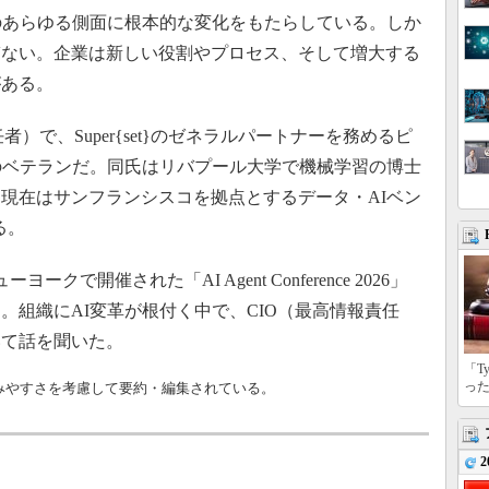
のあらゆる側面に根本的な変化をもたらしている。しか
ぎない。企業は新しい役割やプロセス、そして増大する
がある。
責任者）で、Super{set}のゼネラルパートナーを務めるピ
のベテランだ。同氏はリバプール大学で機械学習の博士
、現在はサンフランシスコを拠点とするデータ・AIベン
る。
クで開催された「AI Agent Conference 2026」
。組織にAI変革が根付く中で、CIO（最高情報責任
いて話を聞いた。
「T
っ
みやすさを考慮して要約・編集されている。
2