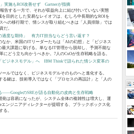
実施もROI改善せず Gartnerが指摘
を報告する一方で、それが収益向上に結び付いていない実態
を目的とした安易なレイオフは、むしろ中長期的なROIを
スへの移行期で、情シスが取り組むべきは「人員排除」では
資だ。
の過度な期待」 有力IT担当ならどう言い返す？
のなか、米国のITリーダーたちは「AIの幻想」と「ビジネス
年の最大課題に挙げる。単なるIT管理から脱却し、予測不能な
革にどう立ち向かうべきか。7人のCxOが生存戦略を語る。
「ビジネスモデル」へ IBM Thinkで語られた情シス変革の
支援ツールではなく、ビジネスモデルそのものへと進化する。
現する鍵は、技術導入ではなく「プロセスの再設計」と「人の
――GoogleのSREが語る自動化の皮肉と生存戦略
ア開発は容易になったが、システム全体の複雑性は増大し、運
gleエンジニアディレクターが提唱する、ブラックボックス化
する。