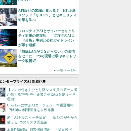
API設計の常識が変わる？ HTTP新
メソッド「QUERY」とセキュリティ
対策を学ぶ
フロンティアAIとサイバーセキュリ
ティ対策の現在地 「17万行のAIコ
ード分析」事例と公的ガイドライン
が示す道筋
「無線LANがつながらない」の苦情
をゼロに 3つの現場に学ぶネットワ
ーク改善術
»
一覧ページへ
エンタープライズAI 新着記事
【マンガ付き】ひとり情シス支援の第一人者
が教える”中堅中小企業こそRAGを使うべき
理由”
Uber Eatsに学ぶAIエージェント本番運用術
1万都市の料理画像を自己修復
米「AIキルスイッチ法案」 情シスが今から
備える5つのリスク回避策
本番DB削除に顧客情報流出 「AI丸投げ」