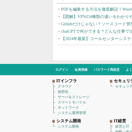
PDFを編集する方法を徹底解説！Wor
【図解】VPNの4種類の違いをわか
Githubだけじゃない？ソースコード
chatGPTで何ができる？どんな仕事
【2024年最新】コールセンターシス
ログイン
会員登録
パスワード再設定
よ
ITインフラ
セキュリ
クラウド
セキュリ
仮想化
サーバ＆ストレージ
スマートモバイル
ネットワーク
システム運用管理
システム開発
IT経営
システム開発
経営とIT
中堅・中小