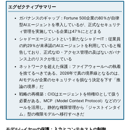
エグゼクティブサマリー
ガバナンスのギャップ：Fortune 500企業の80％が自律
型AIエージェントを導入しているが、正式なセキュリテ
ィ管理を実施している企業は47％にとどまる
シャドーエージェントという新たなシャドーIT：従業員
の約29％が未承認のAIエージェントを利用していると報
告しており、正式なID・アクセス管理の及ばないガバナ
ンス上のリスクが生じている
ネットワークを超えた保護：ファイアウォールへの執着
を捨てるべきである。2026年で真の境界線となるのは、
AIモデルが企業のセキュリティを損なう決定を下す「推
論の境界」だ
戦略の再構築：CIOはエージェントを特権IDとして扱う
必要がある。MCP（Model Context Protocol）などのツ
ールを活用し、静的な権限管理から「ジャストインタイ
ム」型の権限モデルへ移行すべきだ
モデルレイヤーの保護：入力とコンテキストの制御