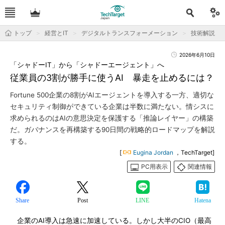
トップ
経営とIT
デジタルトランスフォーメーション
技術解説
2026年6月10日
「シャドーIT」から「シャドーエージェント」へ
従業員の3割が勝手に使うAI 暴走を止めるには？
Fortune 500企業の8割がAIエージェントを導入する一方、適切な
セキュリティ制御ができている企業は半数に満たない。情シスに
求められるのはAIの意思決定を保護する「推論レイヤー」の構築
だ。ガバナンスを再構築する90日間の戦略的ロードマップを解説
する。
[
Eugina Jordan
，TechTarget]
PC用表示
関連情報
Share
Post
LINE
Hatena
企業のAI導入は急速に加速している。しかし大半のCIO（最高