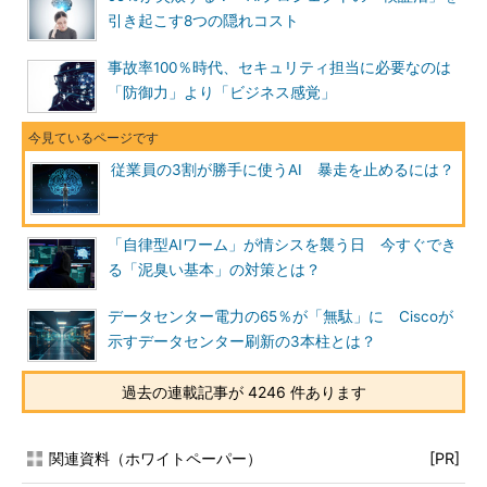
引き起こす8つの隠れコスト
事故率100％時代、セキュリティ担当に必要なのは
「防御力」より「ビジネス感覚」
従業員の3割が勝手に使うAI 暴走を止めるには？
「自律型AIワーム」が情シスを襲う日 今すぐでき
る「泥臭い基本」の対策とは？
データセンター電力の65％が「無駄」に Ciscoが
示すデータセンター刷新の3本柱とは？
過去の連載記事が 4246 件あります
関連資料（ホワイトペーパー）
[PR]