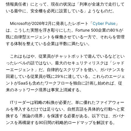
情報責任者）にとって、現在の状況は「列車が全速力で走行して
いる最中に、安全柵を必死に設置している」ようなものだ。
Microsoftが2026年2月に発表したレポート「
Cyber Pulse
」
は、こうした実態を浮き彫りにした。Fortune 500企業の80％が
既に自律型エージェントを稼働させている一方で、それらを管理
する体制を整えている企業は半数に満たない。
これはもはや、従業員がチャットボットで遊んでいるなどとい
ったレベルの話ではない。最大のセキュリティリスクは「シャド
ーエージェント」だ。自律的なスクリプトを使い、ガバナンスを
回避している従業員が既に29％に達している。これらのエージェ
ントがSaaSも含めたワークフローを独自に計画し始めれば、従
来のネットワーク境界は事実上消滅する。
ITリーダーは戦略の転換が必要だ。単に優れたファイアウォー
ルを導入するだけでは足りない。自然言語を具体的な行動へと変
換する「推論の境界」を保護する必要がある。以下では、ガバナ
ンスを再構築する90日間の戦略的ロードマップを解説する。