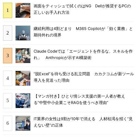
画面をティッシュで拭くのはNG Dellが推奨するPCの
正しいお手入れ方法
継続利用は4割どまり M365 Copilotが「効く業務」と
期待外れの境界
Claude Codeでは「エージェントを作るな、スキルを作
れ」 Anthropicが示すAI構築術
“脱Excel”を待ち受ける乱立問題 カカクコムが新ツール
導入を見送った理由
【マンガ付き】ひとり情シス支援の第一人者が教え
る”中堅中小企業こそRAGを使うべき理由”
IT業界の女性は9割が10年で消える 人材枯渇を招く“見
えない壁”の正体