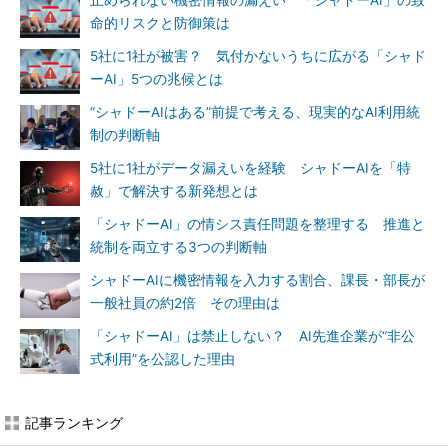
止められない機密情報の漏えい 「シャドーAI」の致
命的リスクと防御策は
5社に1社が被害？ 気付かないうちに広がる「シャド
ーAI」5つの兆候とは
“シャドーAIはある”前提で考える、現実的なAI利用統
制の判断軸
5社に1社がデータ漏えいを経験 シャドーAIを「特
赦」で解決する新発想とは
「シャドーAI」の情シス責任問題を整理する 推進と
統制を両立する3つの判断軸
シャドーAIに機密情報を入力する割合、課長・部長が
一般社員の約2倍 その理由は
「シャドーAI」は禁止しない？ AI先進企業が“非公
式利用”を公認した理由
記事ランキング