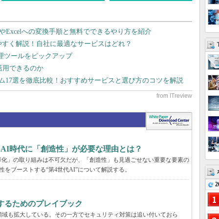
dやExcelへの変換手順と無料でできるやり方を紹介
りやすく解説！自社に最適なサービスはどれ？
管理ツールをピックアップ
で活用できるのか
テム17選を徹底比較！おすすめサービスと選び方のコツを解説
、AI時代に「創造性」が必要な理由とは？
率化」の取り組みは不可欠だが、「創造性」も見過ごせない重要な要素の
性をブーストする“第4世代AI”について解説する。
2
するためのプレイブック
領域も拡大している。その一方でセキュリティ対策は追い付いておら