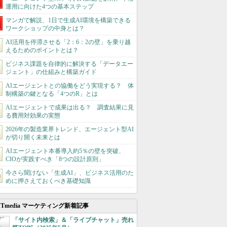
運用に向けた4つの基本ステップ
マンガで解説、1日で生成AI環境を構築できる
ワークショップの中身とは？
AI活用を停滞させる「2：6：2の壁」を乗り越
えるためのポイントとは？
ビジネス課題を自律的に解決する「データエー
ジェント」の仕組みと構築ガイド
AIエージェントとの協働をどう実現する？ 体
制構築の鍵となる「4つのR」とは
AIエージェントで成果は出る？ 調査結果に見
る費用対効果の実態
2026年の製造業界トレンド、エージェント型AI
が切り開く未来とは
AIエージェント本番導入約5％の壁を突破、
CIOが実践すべき「8つの設計原則」
今さら聞けない「生成AI」、ビジネス活用のた
めに押さえておくべき基礎知識
ITmedia マーケティング新着記事
「サイト内検索」＆「ライブチャット」売れ