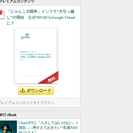
プレミアムコンテンツ
「にゃんこ大戦争」インフラ“大引っ越
し”の理由 なぜAWSからGoogle Cloud
に？
ダウンロード
 プレミアムコンテンツライブラリへ
＠IT eBook
ChatGPTに「入力してはいけない」5
項目――押さえておきたい“生成AIの
NGリスト”