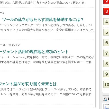
資料では、AI時代に組織が注力すべき5つの領域について解説する。
パン
穴、ツールの乱立がもたらす混乱を解消するには？
エージェンティックエンタープライズへと移行しつつある。しかし、AI
セキュリティリスクの増大を招きかねない。安全に運用するにはどうした
ース・ジャパン
Iエージェント活用の現在地と成功のヒント
ォーメーションへと舵を切る一方で、複雑なIT環境やデータの断片化が
用する際の課題とは何か。成功を阻む要因と解決策を調査レポートで解
ジェント型AIが切り開く未来とは
現場ではエージェント型AIの実行フェーズへ移行している。本資料で
用のトレンドを紹介。先進企業が刷新を進めるデータ基盤についても解説す