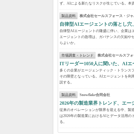
ず、AIによる新たなリスクが生じている。本
製品資料
株式会社セールスフォース・ジャ
自律型AIエージェントの落とし
自律型AIエージェントの隆盛に伴い、企業は
エージェントの急増は、ガバナンスの欠如や
らよいか。
市場調査・トレンド
株式会社セールスフォ
ITリーダー1050人に聞いた、A
多くの企業がエージェンティック・トランスフ
その障壁となっている。AIエージェントを利
説する。
製品資料
Snowflake合同会社
2026年の製造業界トレンド、エー
従来のオペレーションが限界を迎える中、製造
は2026年の製造業におけるAIとデータ活
る。