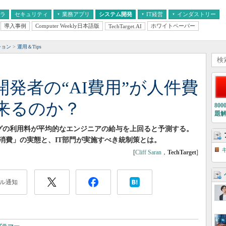
フラ
セキュリティ
業務アプリ
システム開発
IT経営
インダストリー
導入事例
Computer Weekly日本語版
ホワイトペーパー
TechTarget.AI
AI
経営とIT
医療IT
中堅・中小企業とIT
教育IT
ション
運用＆Tips
告 開発者の“AI費用”が人件費
来るのか？
80
題
ーディングの利用料が平均的なエンジニアの給与を上回ると予測する。
消費」の実態と、IT部門が実施すべき統制策とは。
[
Cliff Saran
，
TechTarget
]
ル通知