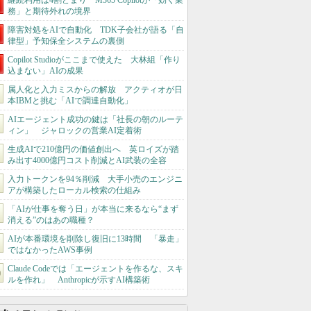
継続利用は4割どまり M365 Copilotが「効く業
務」と期待外れの境界
障害対処をAIで自動化 TDK子会社が語る「自
律型」予知保全システムの裏側
Copilot Studioがここまで使えた 大林組「作り
込まない」AIの成果
属人化と入力ミスからの解放 アクティオが日
本IBMと挑む「AIで調達自動化」
AIエージェント成功の鍵は「社長の朝のルーテ
ィン」 ジャロックの営業AI定着術
生成AIで210億円の価値創出へ 英ロイズが踏
み出す4000億円コスト削減とAI武装の全容
入力トークンを94％削減 大手小売のエンジニ
アが構築したローカル検索の仕組み
「AIが仕事を奪う日」が本当に来るなら“まず
消える”のはあの職種？
AIが本番環境を削除し復旧に13時間 「暴走」
ではなかったAWS事例
Claude Codeでは「エージェントを作るな、スキ
ルを作れ」 Anthropicが示すAI構築術