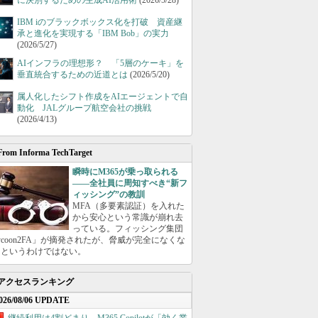
に決別するための生成AI活用術
(2026/5/28)
IBM iのブラックボックス化を打破 資産継
承と進化を実現する「IBM Bob」の実力
(2026/5/27)
AIインフラの理想形？ 「5層のケーキ」を
垂直統合するための近道とは
(2026/5/20)
属人化したシフト作成をAIエージェントで自
動化 JALグループ航空会社の挑戦
(2026/4/13)
From Informa TechTarget
瞬時にM365が乗っ取られる
――全社員に周知すべき“新フ
ィッシング”の教訓
MFA（多要素認証）を入れた
から安心という常識が崩れ去
っている。フィッシング集団
ycoon2FA」が摘発されたが、脅威が完全になくな
たというわけではない。
アクセスランキング
026/08/06 UPDATE