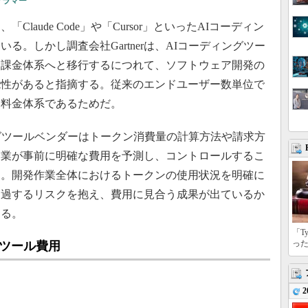
グラマー
aude Code」や「Cursor」といったAIコーディン
る。しかし調査会社Gartnerは、AIコーディングツー
く課金体系へと移行するにつれて、ソフトウェア開発の
能性があると指摘する。従来のエンドユーザー数単位で
い料金体系であるためだ。
ィングツールベンダーはトークン消費量の計算方法や請求方
企業が事前に明確な費用を予測し、コントロールするこ
す。開発作業全体におけるトークンの使用状況を明確に
超過するリスクを抱え、費用に見合う成果が出ているか
ある。
「T
っ
発ツール費用
2