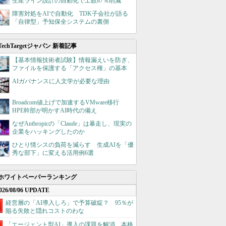
生産ライン設計の自動化で工数87％削減
障害対処をAIで自動化 TDK子会社が語る
「自律型」予知保全システムの裏側
TechTargetジャパン 新着記事
【基本情報技術者試験】情報漏えいを防ぎ、
ファイルを保護する「アクセス権」の基本
AIガバナンスに人文学が必要な理由
Broadcom値上げで加速するVMware移行
HPE幹部が明かすAI時代の備え
なぜAnthropicの「Claude」は暴走し、現実の
企業をハッキングしたのか
ひとり情シスの負荷を減らす 生成AIを「優
秀な部下」に変える活用例6選
ホワイトペーパーランキング
026/08/06 UPDATE
経営層の「AI導入しろ」で予算破綻？ 95％が
陥る失敗と隠れコストのわな
「エージェント型AI」導入の課題を解消、本格