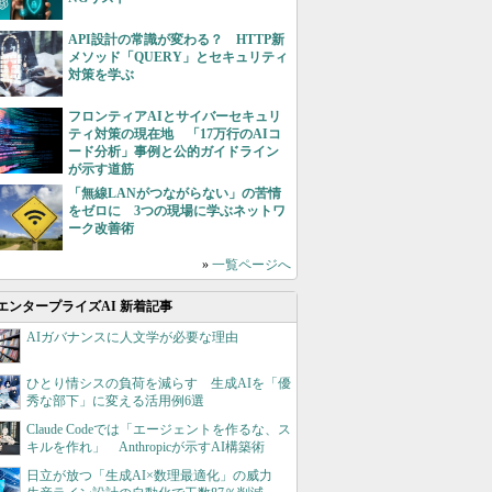
API設計の常識が変わる？ HTTP新
メソッド「QUERY」とセキュリティ
対策を学ぶ
フロンティアAIとサイバーセキュリ
ティ対策の現在地 「17万行のAIコ
ード分析」事例と公的ガイドライン
が示す道筋
「無線LANがつながらない」の苦情
をゼロに 3つの現場に学ぶネットワ
ーク改善術
»
一覧ページへ
エンタープライズAI 新着記事
AIガバナンスに人文学が必要な理由
ひとり情シスの負荷を減らす 生成AIを「優
秀な部下」に変える活用例6選
Claude Codeでは「エージェントを作るな、ス
キルを作れ」 Anthropicが示すAI構築術
日立が放つ「生成AI×数理最適化」の威力