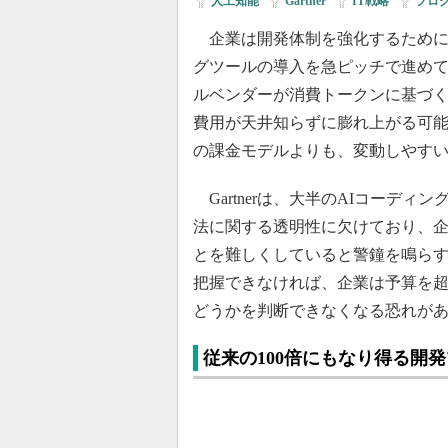
人工知能
|
Gartner
|
IT戦略
|
プロ
企業は開発体制を強化するために、「Cl
グツールの導入を急ピッチで進めてい
ルベンダーが消費トークンに基づ
費用が天井知らずに膨れ上がる可
の課金モデルよりも、変動しやす
Gartnerは、大半のAIコーデ
法に関する透明性に欠けており、
とを難しくしていると警鐘を鳴ら
把握できなければ、企業は予算を
どうかを判断できなくなる恐れが
従来の100倍にもなり得る開