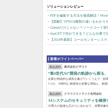
PDFを編集する方法を徹底解説！Wor
【図解】VPNの4種類の違いをわか
Githubだけじゃない？ソースコード
chatGPTで何ができる？どんな仕事
【2024年最新】コールセンターシス
新着ホワイトペーパー
製品資料
株式会社ビザスク
“第4世代AI”開発の軌跡から探る
企業が持続的な成長を遂げていくうえで「効
1つだ。AI時代に創造性が必要な理由と、創造
製品資料
クラウドストライク合同会社
AIシステムのセキュリティを確保
AI導入の急速な広がりに合わせて、攻撃対象