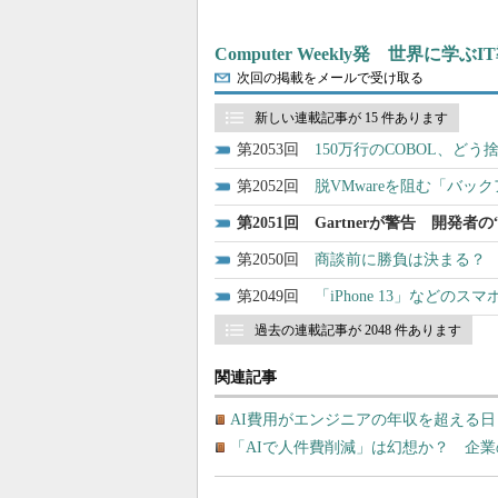
Computer Weekly発 世界に学
次回の掲載をメールで受け取る
新しい連載記事が 15 件あります
2053
150万行のCOBOL、
2052
脱VMwareを阻む「バッ
2051
Gartnerが警告 開発
2050
商談前に勝負は決まる？ 
2049
「iPhone 13」など
過去の連載記事が 2048 件あります
関連記事
AI費用がエンジニアの年収を超える日 G
「AIで人件費削減」は幻想か？ 企業