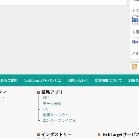
トの
ト構
／B
くあるご質問
TechTargetジャパンとは
お問い合わせ
広告掲載について
利用規
ティ
業務アプリ
ティ
ERP
データ分析
CX
情報系システム
エンタープライズAI
インダストリー
TechTargetサービ