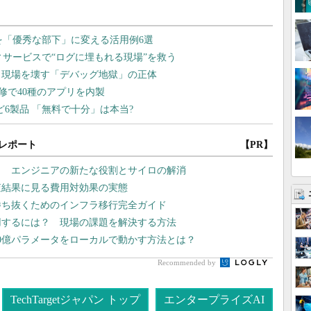
レポート
【PR】
？ エンジニアの新たな役割とサイロの解消
査結果に見る費用対効果の実態
勝ち抜くためのインフラ移行完全ガイド
用するには？ 現場の課題を解決する方法
00億パラメータをローカルで動かす方法とは？
Recommended by
TechTargetジャパン トップ
エンタープライズAI