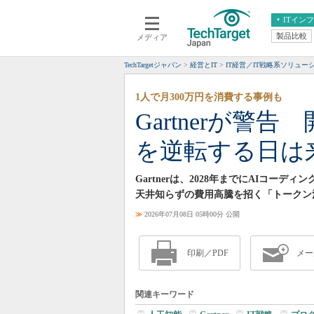
ITイン
製品比較
メディア
クラウド
エンタープライズ
ERP
仮想化
TechTargetジャパン
経営とIT
IT経営／IT戦略系ソリュー
データ分析
サーバ＆ストレージ
1人で月300万円を消費する事例も
CX
スマートモバイル
Gartnerが警
情報系システム
ネットワーク
を逆転する日は
システム運用管理
Gartnerは、2028年までにAIコ
天井知らずの費用高騰を招く「トークン
≫
2026年07月08日 05時00分 公開
印刷／PDF
メー
関連キーワード