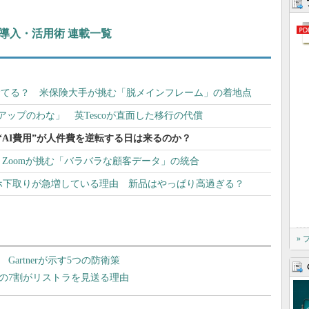
ぶIT導入・活用術 連載一覧
どう捨てる？ 米保険大手が挑む「脱メインフレーム」の着地点
クアップのわな」 英Tescoが直面した移行の代償
者の“AI費用”が人件費を逆転する日は来るのか？
Zoomが挑む「バラバラな顧客データ」の統合
のスマホ下取りが急増している理由 新品はやっぱり高過ぎる？
»
artnerが示す5つの防衛策
の7割がリストラを見送る理由