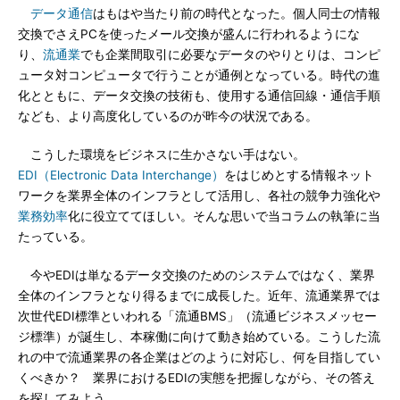
データ通信
はもはや当たり前の時代となった。個人同士の情報
交換でさえPCを使ったメール交換が盛んに行われるようにな
り、
流通業
でも企業間取引に必要なデータのやりとりは、コンピ
ュータ対コンピュータで行うことが通例となっている。時代の進
化とともに、データ交換の技術も、使用する通信回線・通信手順
なども、より高度化しているのが昨今の状況である。
こうした環境をビジネスに生かさない手はない。
EDI（Electronic Data Interchange）
をはじめとする情報ネット
ワークを業界全体のインフラとして活用し、各社の競争力強化や
業務効率
化に役立ててほしい。そんな思いで当コラムの執筆に当
たっている。
今やEDIは単なるデータ交換のためのシステムではなく、業界
全体のインフラとなり得るまでに成長した。近年、流通業界では
次世代EDI標準といわれる「流通BMS」（流通ビジネスメッセー
ジ標準）が誕生し、本稼働に向けて動き始めている。こうした流
れの中で流通業界の各企業はどのように対応し、何を目指してい
くべきか？ 業界におけるEDIの実態を把握しながら、その答え
を探してみよう。