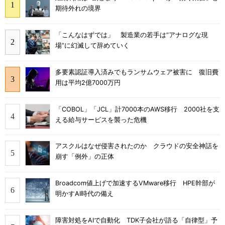
期待外れの境界
「こんなはずでは」 製造業の若手は“アナログな現
場”に幻滅して辞めていく
多要素認証導入済みでもランサムウェア被害に 復旧費
用は平均2億7000万円
「COBOL」「JCL」計7000本のAWS移行 2000社を支
える給与サービスを襲った危機
アスクルはなぜ侵害されたのか クラウドの安全神話を
崩す「例外」の正体
Broadcom値上げで加速するVMware移行 HPE幹部が
明かすAI時代の備え
障害対処をAIで自動化 TDK子会社が語る「自律型」予