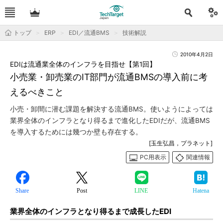
トップ
ERP
EDI／流通BMS
技術解説
2010年4月2日
EDIは流通業全体のインフラを目指せ【第1回】
小売業・卸売業のIT部門が流通BMSの導入前に考
えるべきこと
小売・卸間に潜む課題を解決する流通BMS。使いようによっては
業界全体のインフラとなり得るまで進化したEDIだが、流通BMS
を導入するためには幾つか壁も存在する。
[玉生弘昌，プラネット]
PC用表示
関連情報
Share
Post
LINE
Hatena
業界全体のインフラとなり得るまで成長したEDI