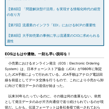
【第6回】「問題解決型IT活用」を実現する情報化時代の経営
の在り方
【第7回】流通業のインフラ「EDI」におけるBCPの重要性
【第8回】大手卸売業の事例に学ぶ流通業のCIOに求められる
適性
EOSはもはや遺物。一刻も早い脱却を！
小売業におけるオンライン発注（EOS：Electronic Ordering
System）は、日本チェーンストア協会（JCA）が1980年に制定
したJCA手順によって行われている。JCA手順はアナログ電話回
線を前提としてデータ交換を行うもので、これにより小売から卸
に向けて発注データの送信が始まった。
以来30年もたっているのに、その後は何の進展もない。依然
として発注データのみが片方向通信で送り続けられているのが現
状だ。しかも、伝送フォーマットは各社各様で統一されておら