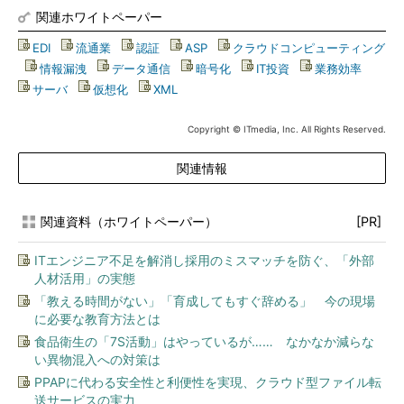
関連ホワイトペーパー
EDI
|
流通業
|
認証
|
ASP
|
クラウドコンピューティング
|
情報漏洩
|
データ通信
|
暗号化
|
IT投資
|
業務効率
|
サーバ
|
仮想化
|
XML
Copyright © ITmedia, Inc. All Rights Reserved.
関連情報
関連資料（ホワイトペーパー）
[PR]
ITエンジニア不足を解消し採用のミスマッチを防ぐ、「外部
人材活用」の実態
「教える時間がない」「育成してもすぐ辞める」 今の現場
に必要な教育方法とは
食品衛生の「7S活動」はやっているが…… なかなか減らな
い異物混入への対策は
PPAPに代わる安全性と利便性を実現、クラウド型ファイル転
送サービスの実力