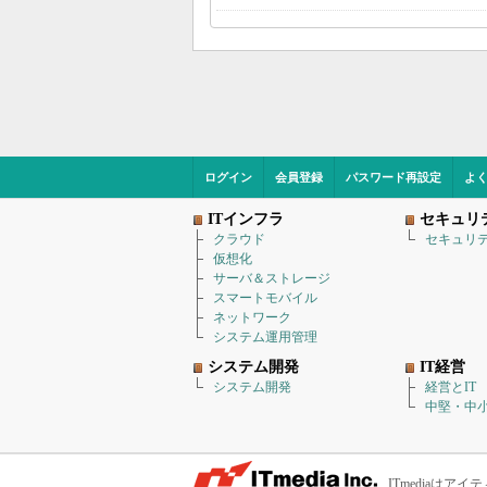
ログイン
会員登録
パスワード再設定
よ
ITインフラ
セキュリ
クラウド
セキュリ
仮想化
サーバ＆ストレージ
スマートモバイル
ネットワーク
システム運用管理
システム開発
IT経営
システム開発
経営とIT
中堅・中小
ITmediaは