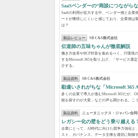
SaaSベンダーの“商談につなが
SaaSの利用が拡大する中、ベンダー側と企
ードが獲得しにくいと感じており、企業側は
は？
製品レビュー
SB C&S株式会社
伝道師の五味ちゃんが徹底解説 「Mic
働き方改革やBCP対策を進めるべく、IT環
するMicrosoft 365を取り上げ、「サ
介する。
製品資料
SB C&S株式会社
勘違いされがちな「Microsoft 3
多くの企業で導入が進むMicrosoft 365だ
能を探すのが大変」などの声も聞かれる。こうしたよ
製品資料
ニュータニックス・ジャパン合同
レガシー化の壁をどう乗り越える
企業にとって、AI時代に向けた競争力強化と
スト、ガバナンス、データ主権を適切に制御