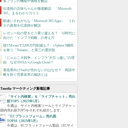
各プランの機能や価格を解説
伝道師の五味ちゃんが徹底解説 「Microsoft
365」まるわかりガイド
勘違いされがちな「Microsoft 365 Apps」 うわ
さの真相を伝道師が解説
レガシー化の壁をどう乗り越える？ AI時代に
向けた「インフラ戦略」の考え方
脱VMwareで3200万円削減も？ vSphere 8難民
を救う「Nutanix」と第三の選択肢
「にゃんこ大戦争」インフラ“大引っ越し”の理
由 なぜAWSからGoogle Cloud？
製造業向けSaaSが売れないのはなぜ？ 商談中
断を防ぐ営業改革の秘訣とは
ITmedia マーケティング新着記事
「サイト内検索」＆「ライブチャット」売れ
筋TOP5（2025年5月）
今週は、サイト内検索ツールとライブチャッ
国内売れ筋TOP5をそれぞれ紹介します。
「ECプラットフォーム」売れ筋
TOP10（2025年5月）
今週は、ECプラットフォーム製品（ECサイ