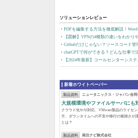
PDFを編集する方法を徹底解説！Wor
【図解】VPNの4種類の違いをわか
Githubだけじゃない？ソースコード
chatGPTで何ができる？どんな仕事
【2024年最新】コールセンターシス
新着ホワイトペーパー
製品資料
ニュータニックス・ジャパン合同
大規模環境やファイルサーバにも
クラウド化やAI対応、VMware製品のライ
方、ダウンタイムへの不安や移行の複雑さが
とは？
製品資料
発注ナビ株式会社