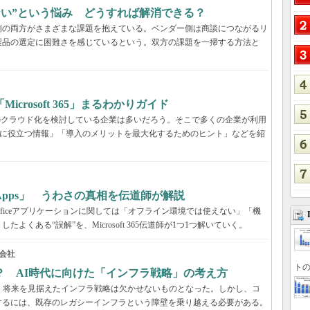
らない”という悩み どうすれば解消できる？
業側の両方がさまざまな課題を抱えている。ベンダー側は商談につながるリ
製品の選定に困難さを感じているという。双方の課題を一掃する方法と
rosoft 365」まるわかりガイド
境のクラウド化を検討している企業は多いだろう。そこで多くの企業が利用
ービス選定に役立つ情報」「導入のメリットを最大化するためのヒント」などを紹
65 Apps」 うわさの真相を伝道師が解説
が、Officeアプリケーションに関しては「オフライン環境では使えない」「機
くある“誤解”を、Microsoft 365伝道師が1つ1つ解いていく。
会社
トの
？ AI時代に向けた「インフラ戦略」の考え方
、将来を見据えたインフラ戦略は欠かせないものとなった。しかし、コ
するには、既存のレガシーインフラという障壁を乗り越える必要がある。