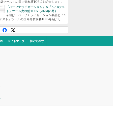
築ツール）の国内売れ筋TOP10を紹介します。
「パーソナライゼーション」＆「A／Bテス
ト」ツール売れ筋TOP5（2025年5月）
今週は、パーソナライゼーション製品と「A
テスト」ツールの国内売れ筋各TOP5を紹介し...
約
サイトマップ
初めての方
ス
ー