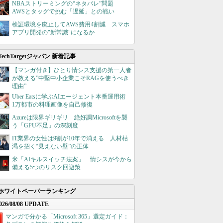
NBAストリーミングの“ネタバレ”問題
AWSとタッグで挑む「遅延」との戦い
検証環境を廃止してAWS費用4割減 スマホ
アプリ開発の"新常識"になるか
TechTargetジャパン 新着記事
【マンガ付き】ひとり情シス支援の第一人者
が教える”中堅中小企業こそRAGを使うべき
理由”
Uber Eatsに学ぶAIエージェント本番運用術
1万都市の料理画像を自己修復
Azureは限界ギリギリ 絶好調Microsoftを襲
う「GPU不足」の深刻度
IT業界の女性は9割が10年で消える 人材枯
渇を招く“見えない壁”の正体
米「AIキルスイッチ法案」 情シスが今から
備える5つのリスク回避策
ホワイトペーパーランキング
026/08/08 UPDATE
マンガで分かる「Microsoft 365」選定ガイド：