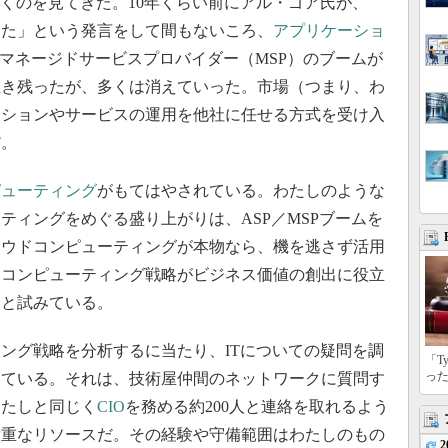
いくのを見てきた。10年くらい前にアル・ゴア氏が、
した」という発言をして間もないころ、
アプリケーショ
マネージドサービスプロバイダー（MSP）のブームが
生き残ったが、多くは消えていった。市場（つまり、わ
ーションやサービスの運用を他社に任せる方式を受け入
だ。
ピューティング
がもてはやされている。わたしのような
ティングをめぐる盛り上がりは、ASP／MSPブームを
ラウドコンピューティングが本物なら、機を逃さず活用
ドコンピューティング戦略がビジネス価値の創出に役立
うと試みている。
ング戦略を分析するに当たり、ITについての疑問を調
「T
っ
っている。それは、技術屋仲間のネットワークに質問す
わたしと同じく
CIO
を務める約200人と連絡を取れるよう
貴重なリソースだ。その経験や守備範囲はわたしのもの
2