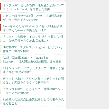
オンプレ保守切れの恐怖 地銀協が次期インフ
ラに「Oracle Cloud」を指名した理由
レガシー移行ツール6選 AWS、IBM製品は何
ができて何ができないのか
AzureをやめたらWindowsライセンス料金が60
億円増えた――その笑えない理由
「にゃんこ大戦争」インフラ“大引っ越し”の理
由 なぜAWSからGoogle Cloudに？
ITの世界で「エグレス」（Egress）はどういう
意味？ 実例で解説
AWS「CloudEndure」と「Azure Site
Recovery」 2大DRaaSの似た機能、違う機能
AIインフラの「パブリッククラウド離れ」が急
速に進む“当然の理由”
チケットぴあが「アクセス集中でチケットが買
えない」問題をクラウドで解消か？
「クラウドRPA」とは何か？ 普通のRPAソフ
トウェアとの違いは
SaaS導入の注意点は企業戦略としての要件を見
極めること