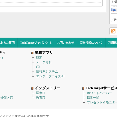
ト構
／B
くあるご質問
TechTargetジャパンとは
お問い合わせ
広告掲載について
利用規
ティ
業務アプリ
ティ
ERP
データ分析
CX
情報系システム
エンタープライズAI
インダストリー
TechTargetサービ
医療IT
ホワイトペーパー
企業とIT
教育IT
RSS一覧
プレゼント＆モニタ
アイティメディア株式会社の登録商標です。