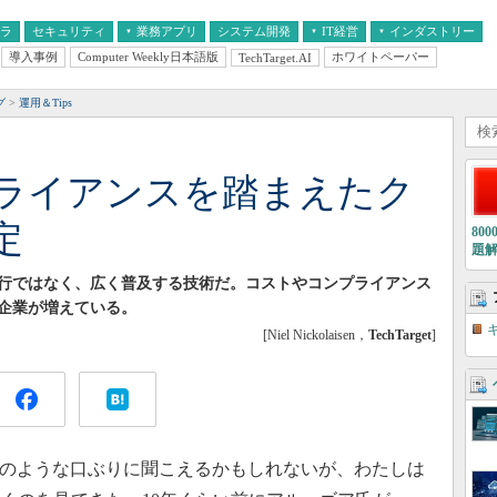
フラ
セキュリティ
業務アプリ
システム開発
IT経営
インダストリー
導入事例
Computer Weekly日本語版
ホワイトペーパー
TechTarget.AI
AI
経営とIT
医療IT
中堅・中小企業とIT
教育IT
グ
運用＆Tips
ライアンスを踏まえたク
定
80
題
行ではなく、広く普及する技術だ。コストやコンプライアンス
企業が増えている。
[Niel Nickolaisen，
TechTarget
]
人のような口ぶりに聞こえるかもしれないが、わたしは