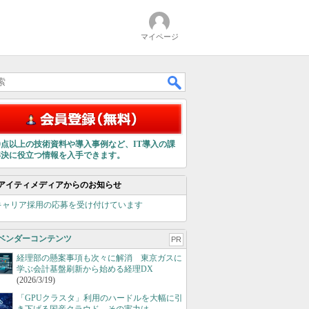
マイページ
00点以上の技術資料や導入事例など、IT導入の課
解決に役立つ情報を入手できます。
アイティメディアからのお知らせ
キャリア採用の応募を受け付けています
ベンダーコンテンツ
PR
経理部の懸案事項も次々に解消 東京ガスに
学ぶ会計基盤刷新から始める経理DX
(2026/3/19)
「GPUクラスタ」利用のハードルを大幅に引