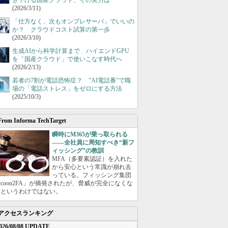
き下げる国産クラウド、その実力は
(2026/3/11)
「仕方なく、次もオンプレサーバ」でいいの
か？ クラウドコスト試算の第一歩
(2026/3/10)
生成AIから科学計算まで ハイエンドGPU
を「国産クラウド」で使いこなす時代へ
(2026/2/13)
若者の7割が電話恐怖症？ ”AI電話番”で職
場の「電話ストレス」をゼロにする方法
(2025/10/3)
From Informa TechTarget
瞬時にM365が乗っ取られる
――全社員に周知すべき“新フ
ィッシング”の教訓
MFA（多要素認証）を入れた
から安心という常識が崩れ去
っている。フィッシング集団
ycoon2FA」が摘発されたが、脅威が完全になくな
たというわけではない。
アクセスランキング
026/08/08 UPDATE