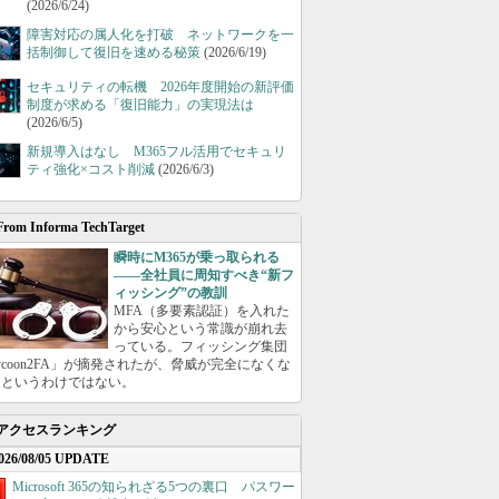
(2026/6/24)
障害対応の属人化を打破 ネットワークを一
括制御して復旧を速める秘策
(2026/6/19)
セキュリティの転機 2026年度開始の新評価
制度が求める「復旧能力」の実現法は
(2026/6/5)
新規導入はなし M365フル活用でセキュリ
ティ強化×コスト削減
(2026/6/3)
From Informa TechTarget
瞬時にM365が乗っ取られる
――全社員に周知すべき“新フ
ィッシング”の教訓
MFA（多要素認証）を入れた
から安心という常識が崩れ去
っている。フィッシング集団
ycoon2FA」が摘発されたが、脅威が完全になくな
たというわけではない。
アクセスランキング
026/08/05 UPDATE
Microsoft 365の知られざる5つの裏口 パスワー