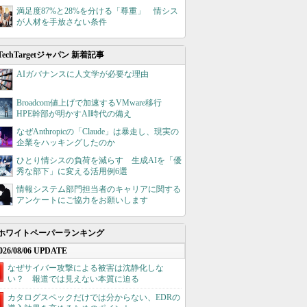
満足度87%と28%を分ける「尊重」 情シス
が人材を手放さない条件
TechTargetジャパン 新着記事
AIガバナンスに人文学が必要な理由
Broadcom値上げで加速するVMware移行
HPE幹部が明かすAI時代の備え
なぜAnthropicの「Claude」は暴走し、現実の
企業をハッキングしたのか
ひとり情シスの負荷を減らす 生成AIを「優
秀な部下」に変える活用例6選
情報システム部門担当者のキャリアに関する
アンケートにご協力をお願いします
ホワイトペーパーランキング
026/08/06 UPDATE
なぜサイバー攻撃による被害は沈静化しな
い？ 報道では見えない本質に迫る
カタログスペックだけでは分からない、EDRの