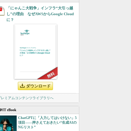
「にゃんこ大戦争」インフラ“大引っ越
し”の理由 なぜAWSからGoogle Cloud
に？
ダウンロード
 プレミアムコンテンツライブラリへ
＠IT eBook
ChatGPTに「入力してはいけない」5
項目――押さえておきたい“生成AIの
NGリスト”