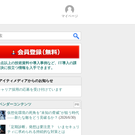
マイページ
00点以上の技術資料や導入事例など、IT導入の課
解決に役立つ情報を入手できます。
アイティメディアからのお知らせ
キャリア採用の応募を受け付けています
ベンダーコンテンツ
PR
仮想化環境の死角を“未知の脅威”が狙う時代
――新たな敵をどう見破るか？
(2026/6/30)
「定期診断」発想は要注意？ いまセキュリ
ティに求められる持続的な対策とは