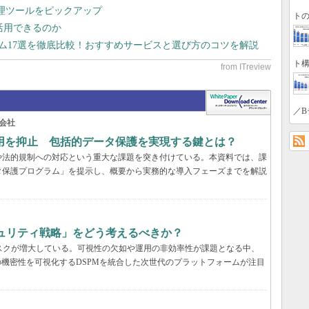
管理ツールをピックアップ
トの
で活用できるのか
テム17選を徹底比較！おすすめサービスと選び方のコツを解説
ト構
／B
会社
用を抑止 包括的データ保護を実現する鍵とは？
や法的規制への対応という重大な課題を突き付けている。本資料では、課
タ保護プログラム」を提示し、概要から実務的な導入フェーズまでを解説
キュリティ戦略」をどう考えるべきか？
いリスクが増大している。可視性の欠如や運用の非効率性が課題となる中、
の機密性を可視化するDSPMを統合した次世代のプラットフォームが注目