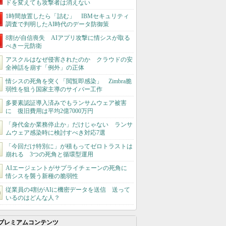
ドを変えても攻撃者は消えない
1時間放置したら「詰む」 IBMセキュリティ
調査で判明したAI時代のデータ防御策
8割が自信喪失 AIアプリ攻撃に情シスが取る
べき一元防衛
アスクルはなぜ侵害されたのか クラウドの安
全神話を崩す「例外」の正体
情シスの死角を突く「閲覧即感染」 Zimbra脆
弱性を狙う国家主導のサイバー工作
多要素認証導入済みでもランサムウェア被害
に 復旧費用は平均2億7000万円
「身代金か業務停止か」だけじゃない ランサ
ムウェア感染時に検討すべき対応7選
「今回だけ特別に」が積もってゼロトラストは
崩れる 3つの死角と循環型運用
AIエージェントがサプライチェーンの死角に
情シスを襲う新種の脆弱性
従業員の4割がAIに機密データを送信 送って
いるのはどんな人？
プレミアムコンテンツ