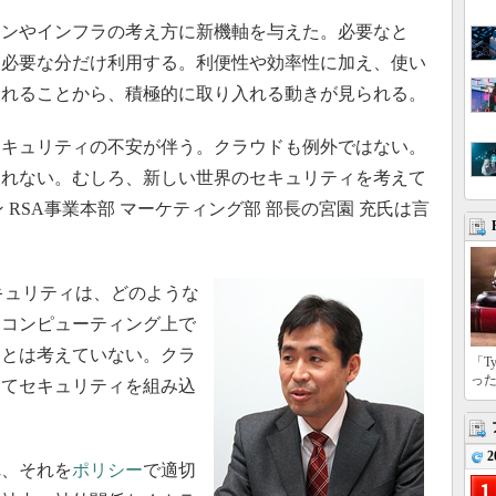
ョンやインフラの考え方に新機軸を与えた。必要なと
、必要な分だけ利用する。利便性や効率性に加え、使い
られることから、積極的に取り入れる動きが見られる。
キュリティの不安が伴う。クラウドも例外ではない。
戻れない。むしろ、新しい世界のセキュリティを考えて
 RSA事業本部 マーケティング部 部長の宮園 充氏は言
キュリティは、どのような
ドコンピューティング上で
ことは考えていない。クラ
「T
っ
してセキュリティを組み込
2
、それを
ポリシー
で適切