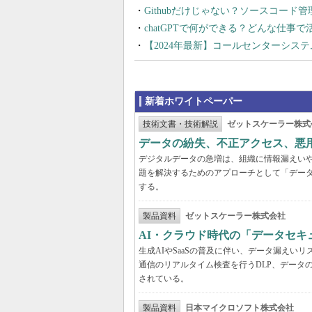
Githubだけじゃない？ソースコード
chatGPTで何ができる？どんな仕事
【2024年最新】コールセンターシス
新着ホワイトペーパー
技術文書・技術解説
ゼットスケーラー株式
データの紛失、不正アクセス、悪
デジタルデータの急増は、組織に情報漏えい
題を解決するためのアプローチとして「デー
する。
製品資料
ゼットスケーラー株式会社
AI・クラウド時代の「データセ
生成AIやSaaSの普及に伴い、データ漏え
通信のリアルタイム検査を行うDLP、データ
されている。
製品資料
日本マイクロソフト株式会社