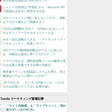
導入効果を高めるためのポイント
シャドーAI対策は“可視化”から Microsoft 365
で現場を止めずに実現する方法
AIエージェントに潜む“見えないリスク”、過剰
なアクセス権をどう制御する？
SASEは高機能すぎる？ 今求められるシンプ
ルなネットワーク＆セキュリティとは
今すぐ自己診断ができる 「アイデンティティ
ーセキュリティ」見直しガイド
Webアプリの脆弱性診断はAIでもっと楽にな
る 内製化を成功に導く3つのステップ
ドラマで分かる、標的型攻撃メールの被害を受
ける企業と回避できる企業の分岐点
熊本城マラソンが顔認証システムを導入、本人
確認はどのように変わったのか？
5分で分かる、「ビジネス詐欺メール」にだま
される企業とそうでない企業の違い
ITmedia マーケティング新着記事
「サイト内検索」＆「ライブチャット」売れ
筋TOP5（2025年5月）