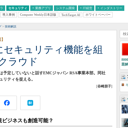
フラ
セキュリティ
業務アプリ
システム開発
IT経営
インダストリー
導入事例
Computer Weekly日本語版
ホワイトペーパー
TechTarget.AI
AI
経営とIT
医療IT
中堅・中小企業とIT
教育IT
グ
技術解説
回】
ieldにセキュリティ機能を組
のクラウド
80
題
予定していないと話すEMCジャパン RSA事業本部。同社
ュリティを捉える。
[
谷崎朋子
]
規ビジネスも創造可能？