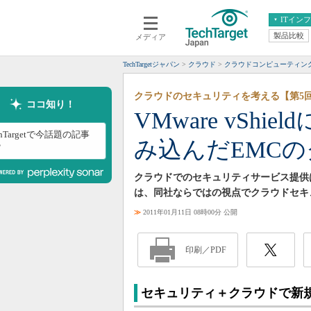
ITイン
製品比較
メディア
クラウド
エンタープライズ
ERP
仮想化
TechTargetジャパン
クラウド
クラウドコンピューティン
データ分析
サーバ＆ストレージ
クラウドのセキュリティを考える【第5
CX
スマートモバイル
ココ知り！
VMware vSh
情報系システム
ネットワーク
chTargetで今話題の記事
み込んだEMC
システム運用管理
？
クラウドでのセキュリティサービス提供は
は、同社ならではの視点でクラウドセキ
≫
2011年01月11日 08時00分 公開
印刷／PDF
セキュリティ＋クラウドで新