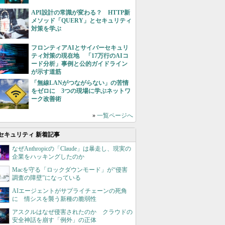
API設計の常識が変わる？ HTTP新
メソッド「QUERY」とセキュリティ
対策を学ぶ
フロンティアAIとサイバーセキュリ
ティ対策の現在地 「17万行のAIコ
ード分析」事例と公的ガイドライン
が示す道筋
「無線LANがつながらない」の苦情
をゼロに 3つの現場に学ぶネットワ
ーク改善術
»
一覧ページへ
セキュリティ 新着記事
なぜAnthropicの「Claude」は暴走し、現実の
企業をハッキングしたのか
Macを守る「ロックダウンモード」が“侵害
調査の障壁”になっている
AIエージェントがサプライチェーンの死角
に 情シスを襲う新種の脆弱性
アスクルはなぜ侵害されたのか クラウドの
安全神話を崩す「例外」の正体