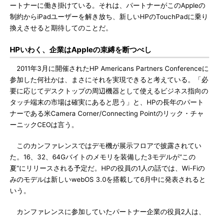
ートナーに働き掛けている。それは、パートナーがこのAppleの
制約からiPadユーザーを解き放ち、新しいHPのTouchPadに乗り
換えさせると期待してのことだ。
HPいわく、企業はAppleの束縛を断つべし
2011年3月に開催されたHP Americans Partners Conferenceに
参加した何社かは、まさにそれを実現できると考えている。「必
要に応じてデスクトップの周辺機器として使えるビジネス指向の
タッチ端末の市場は確実にあると思う」と、HPの長年のパート
ナーである米Camera Corner/Connecting Pointのリック・チャ
ーニックCEOは言う。
このカンファレンスではデモ機が展示フロアで披露されてい
た。16、32、64Gバイトのメモリを装備した3モデルが“この
夏”にリリースされる予定だ。HPの役員の1人の話では、Wi-Fiの
みのモデルは新しいwebOS 3.0を搭載して6月中に発表されると
いう。
カンファレンスに参加していたパートナー企業の役員2人は、