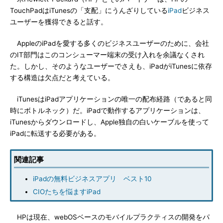
TouchPadはiTunesの「支配」にうんざりしている
iPad
ビジネス
ユーザーを獲得できると話す。
AppleのiPadを愛する多くのビジネスユーザーのために、会社
のIT部門はこのコンシューマー端末の受け入れを余議なくされ
た。しかし、そのようなユーザーでさえも、iPadがiTunesに依存
する構造は欠点だと考えている。
iTunesはiPadアプリケーションの唯一の配布経路（であると同
時にボトルネック）だ。iPadで動作するアプリケーションは、
iTunesからダウンロードし、Apple独自の白いケーブルを使って
iPadに転送する必要がある。
関連記事
iPadの無料ビジネスアプリ ベスト10
CIOたちを悩ますiPad
HPは現在、webOSベースのモバイルプラクティスの開発をパ