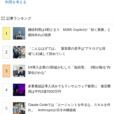
利用を考える
記事ランキング
継続利用は4割どまり M365 Copilotが「効く業務」と
期待外れの境界
「こんなはずでは」 製造業の若手は“アナログな現
場”に幻滅して辞めていく
DX導入企業の3割超がむしろ「負担増」 9割が陥る“内
製化のわな”
多要素認証導入済みでもランサムウェア被害に 復旧費
用は平均2億7000万円
Claude Codeでは「エージェントを作るな、スキルを作
れ」 Anthropicが示すAI構築術