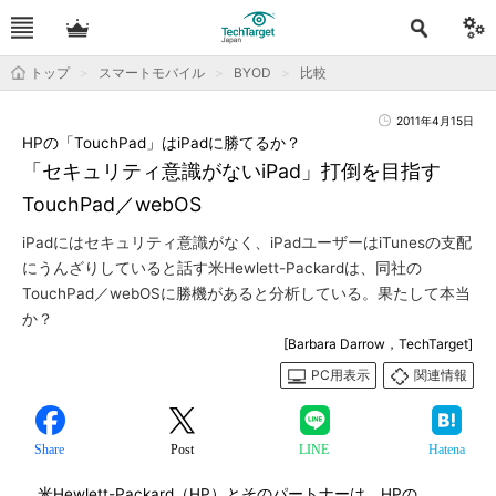
トップ
スマートモバイル
BYOD
比較
2011年4月15日
HPの「TouchPad」はiPadに勝てるか？
「セキュリティ意識がないiPad」打倒を目指す
TouchPad／webOS
iPadにはセキュリティ意識がなく、iPadユーザーはiTunesの支配
にうんざりしていると話す米Hewlett-Packardは、同社の
TouchPad／webOSに勝機があると分析している。果たして本当
か？
[Barbara Darrow，TechTarget]
PC用表示
関連情報
Share
Post
LINE
Hatena
米Hewlett-Packard（HP）とそのパートナーは、HPの