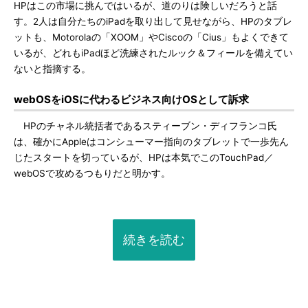
HPはこの市場に挑んではいるが、道のりは険しいだろうと話
す。2人は自分たちのiPadを取り出して見せながら、HPのタブレ
ットも、Motorolaの「XOOM」やCiscoの「Cius」もよくできて
いるが、どれもiPadほど洗練されたルック＆フィールを備えてい
ないと指摘する。
webOSをiOSに代わるビジネス向けOSとして訴求
HPのチャネル統括者であるスティーブン・ディフランコ氏
は、確かにAppleはコンシューマー指向のタブレットで一歩先ん
じたスタートを切っているが、HPは本気でこのTouchPad／
webOSで攻めるつもりだと明かす。
続きを読む