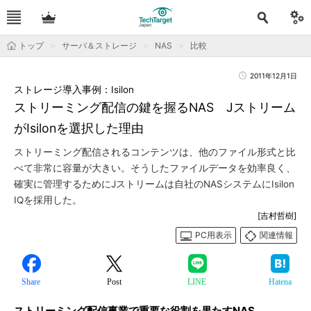
トップ
サーバ＆ストレージ
NAS
比較
2011年12月1日
ストレージ導入事例：Isilon
ストリーミング配信の鍵を握るNAS Jストリーム
がIsilonを選択した理由
ストリーミング配信されるコンテンツは、他のファイル形式と比
べて非常に容量が大きい。そうしたファイルデータを効率良く、
確実に管理するためにJストリームは自社のNASシステムにIsilon
IQを採用した。
[吉村哲樹]
PC用表示
関連情報
Share
Post
LINE
Hatena
ストリーミング配信事業で重要な役割を果たすNAS