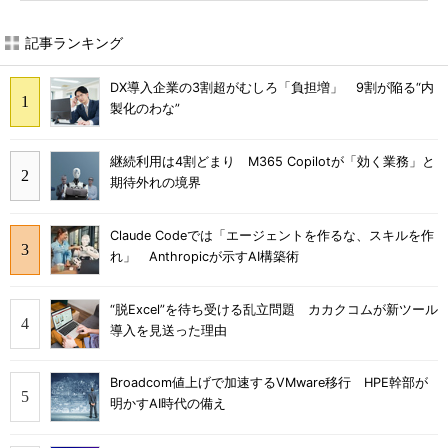
記事ランキング
DX導入企業の3割超がむしろ「負担増」 9割が陥る“内
製化のわな”
継続利用は4割どまり M365 Copilotが「効く業務」と
期待外れの境界
Claude Codeでは「エージェントを作るな、スキルを作
れ」 Anthropicが示すAI構築術
“脱Excel”を待ち受ける乱立問題 カカクコムが新ツール
導入を見送った理由
Broadcom値上げで加速するVMware移行 HPE幹部が
明かすAI時代の備え