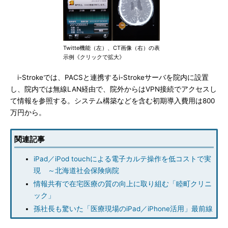
Twitte機能（左）、CT画像（右）の表
示例《クリックで拡大》
i-Strokeでは、PACSと連携するi-Strokeサーバを院内に設置
し、院内では無線LAN経由で、院外からはVPN接続でアクセスし
て情報を参照する。システム構築などを含む初期導入費用は800
万円から。
関連記事
iPad／iPod touchによる電子カルテ操作を低コストで実
現 ～北海道社会保険病院
情報共有で在宅医療の質の向上に取り組む「睦町クリニ
ック」
孫社長も驚いた「医療現場のiPad／iPhone活用」最前線