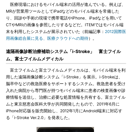
医療現場におけるモバイル端末の活用が進んでいる。例えば、
MRが営業用ツールとしてiPadなどのモバイル端末を常備した
り、回診や手術の現場で携帯電話やiPhone、iPadなどを用いて
CTやMRIの画像を参照したりするなどだ。ITEMではモバイル端
末を利用したシステムが展示されていた（前編記事：
2012国際医
用画像総合展に見る、医療クラウドへの期待
）。
遠隔画像診断治療補助システム「i-Stroke」 富士フイル
ム、富士フイルムメディカル
富士フイルムと富士フイルムメディカルは、モバイル端末を利
用した遠隔画像診断システム「i-Stroke」を展示。i-Strokeは、
脳卒中などの救急医療をサポートするシステム。救急患者を受け
入れた病院から専門医が持つモバイル端末に患者の検査画像や診
療情報を送信し、治療に必要な処置情報を共有する。富士フイル
ムと東京慈恵会医科大学が共同開発したもので、2011年6月に
iPhone対応版を販売開始し、2012年1月にAndroid端末に対応す
る「i-Stroke Ver.2.0」を発表した。