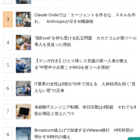
Claude Codeでは「エージェントを作るな、スキルを作
れ」 Anthropicが示すAI構築術
“脱Excel”を待ち受ける乱立問題 カカクコムが新ツール
導入を見送った理由
【マンガ付き】ひとり情シス支援の第一人者が教え
る”中堅中小企業こそRAGを使うべき理由”
IT業界の女性は9割が10年で消える 人材枯渇を招く“見
えない壁”の正体
未経験ITエンジニア転職、休日出勤は4割超 それでも8
割が満足と答えたワケ
Broadcom値上げで加速するVMware移行 HPE幹部が
明かすAI時代の備え