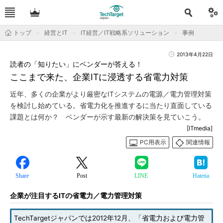
トップ
経営とIT
IT経営／IT戦略系ソリューション
事例
2013年4月22日
読者の「知りたい」にベンダーが答える！
ここまで来た、企業ITに浸透する省電力対策
近年、多くの企業がより厳密なITシステムの電源／電力管理対策
を検討し始めている。省電力化を推進するに当たり直面している
課題とは何か？ ベンダーが示す最新の解決策を見ていこう。
[ITmedia]
PC用表示
関連情報
Share
Post
LINE
Hatena
企業が注目するITの省電力／電力管理対策
TechTargetジャパンでは2012年12月、「省電力および電力管