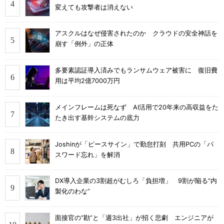
変えても攻撃者は消えない
アスクルはなぜ侵害されたのか クラウドの安全神話を
崩す「例外」の正体
多要素認証導入済みでもランサムウェア被害に 復旧費
用は平均2億7000万円
メインフレームは死なず AI活用で20年来の高収益をた
たき出す基幹システムの底力
Joshinが「ピースサイン」で勤怠打刻 共用PCの「パ
スワード忘れ」を解消
DX導入企業の3割超がむしろ「負担増」 9割が陥る“内
製化のわな”
面接官の“勘”と「週3出社」が招く悲劇 エンジニアが