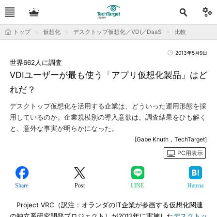
トップ
仮想化
デスクトップ仮想化／VDI／DaaS
比較
2013年5月9日
世界662人に調査
VDIユーザーが最も使う「アプリ仮想化製品」はど
れだ？
デスクトップ仮想化を活用する企業は、どういった運用形態を採
用しているのか。企業規模別の導入意欲は。調査結果をひも解く
と、意外な事実が明らかになった。
[Gabe Knuth，TechTarget]
PC用表示
Share
Post
LINE
Hatena
Project VRC（訳注：オランダのIT企業が参画する仮想化関連
の独立系研究開発プロジェクト）が2012年に実施した
デスクトッ