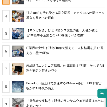
れ」 Anthropicが示すAI構築術
“脱Excel”を待ち受ける乱立問題 カカクコムが新ツール
導入を見送った理由
【マンガ付き】ひとり情シス支援の第一人者が教え
る”中堅中小企業こそRAGを使うべき理由”
IT業界の女性は9割が10年で消える 人材枯渇を招く“見
えない壁”の正体
未経験ITエンジニア転職、休日出勤は4割超 それでも8
割が満足と答えたワケ
Broadcom値上げで加速するVMware移行 HPE幹部が
明かすAI時代の備え
「身代金を支払う」以外のランサムウェア対策は本当に
あるのか？