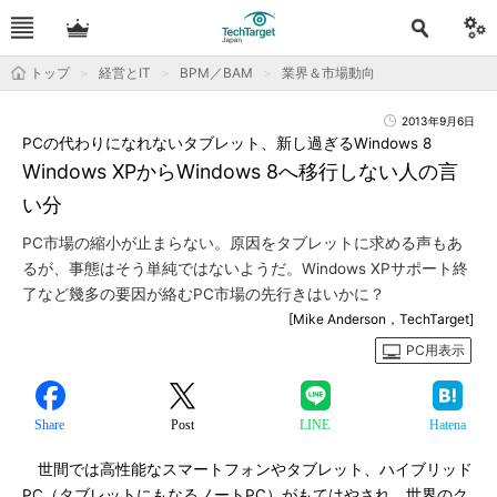
トップ
経営とIT
BPM／BAM
業界＆市場動向
2013年9月6日
PCの代わりになれないタブレット、新し過ぎるWindows 8
Windows XPからWindows 8へ移行しない人の言
い分
PC市場の縮小が止まらない。原因をタブレットに求める声もあ
るが、事態はそう単純ではないようだ。Windows XPサポート終
了など幾多の要因が絡むPC市場の先行きはいかに？
[Mike Anderson，TechTarget]
PC用表示
Share
Post
LINE
Hatena
世間では高性能なスマートフォンやタブレット、ハイブリッド
PC（タブレットにもなるノートPC）がもてはやされ、世界のク