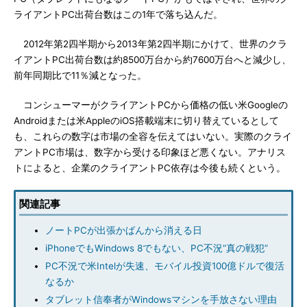
ライアントPC出荷台数はこの1年で落ち込んだ。
2012年第2四半期から2013年第2四半期にかけて、世界のクラ
イアントPC出荷台数は約8500万台から約7600万台へと減少し、
前年同期比で11％減となった。
コンシューマーがクライアントPCから価格の低い米Googleの
Androidまたは米AppleのiOS搭載端末に切り替えているとして
も、これらの数字は市場の全容を伝えてはいない。実際のクライ
アントPC市場は、数字から受ける印象ほど悪くない。アナリス
トによると、企業のクライアントPC依存は今後も続くという。
関連記事
ノートPCが出張かばんから消える日
iPhoneでもWindows 8でもない、PC不況“真の戦犯”
PC不況で米Intelが失速、モバイル投資100億ドルで復活
なるか
タブレット信奉者がWindowsマシンを手放さない理由