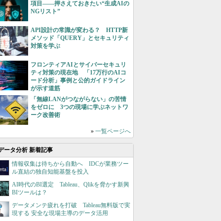
項目――押さえておきたい“生成AIの
NGリスト”
API設計の常識が変わる？ HTTP新
メソッド「QUERY」とセキュリティ
対策を学ぶ
フロンティアAIとサイバーセキュリ
ティ対策の現在地 「17万行のAIコ
ード分析」事例と公的ガイドライン
が示す道筋
「無線LANがつながらない」の苦情
をゼロに 3つの現場に学ぶネットワ
ーク改善術
»
一覧ページへ
データ分析 新着記事
情報収集は待ちから自動へ IDCが業務ツー
ル直結の独自知能基盤を投入
AI時代のBI選定 Tableau、Qlikを脅かす新興
BIツールは？
データメンテ疲れを打破 Tableau無料版で実
現する 安全な現場主導のデータ活用