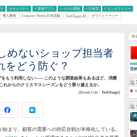
フラ
セキュリティ
業務アプリ
システム開発
IT経営
インダストリー
導入事例
Computer Weekly日本語版
ホワイトペーパー
TechTarget.AI
AI
経営とIT
医療IT
中堅・中小企業とIT
教育IT
しめないショップ担当者
れをどう防ぐ？
80
題
ップをもう利用しない――このような調査結果もあるほど、消費
これからのクリスマスシーズンをどう乗り越えるか。
[Brenda Cole，
TechTarget
]
が始まり、顧客の需要への対応合戦が本格化している。