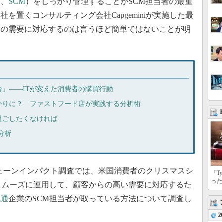
下、
SCM
）をしっかり管理することがSCM担当者の最重
を置くコンサルティング会社Capgeminiが実施した最
客の需要に対応するのは言うほど簡単ではないことが明
」――ITが変えた消費者の購買行動
かりに？ ファストフード店が実践する分析術
過ごしたくなければ
タ分析
イチェーンインパクト調査では、米国消費者のクリスマスシ
「T
っ
スムーズに運用して、顧客からの高い需要に対応するた
流通
企業のSCM担当者が取っている方法について調査し
2