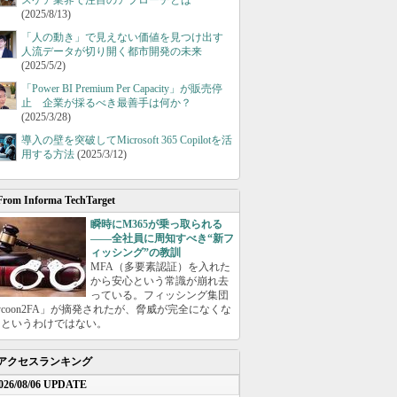
スケア業界で注目のアプローチとは
(2025/8/13)
「人の動き」で見えない価値を見つけ出す
人流データが切り開く都市開発の未来
(2025/5/2)
「Power BI Premium Per Capacity」が販売停
止 企業が採るべき最善手は何か？
(2025/3/28)
導入の壁を突破してMicrosoft 365 Copilotを活
用する方法
(2025/3/12)
From Informa TechTarget
瞬時にM365が乗っ取られる
――全社員に周知すべき“新フ
ィッシング”の教訓
MFA（多要素認証）を入れた
から安心という常識が崩れ去
っている。フィッシング集団
ycoon2FA」が摘発されたが、脅威が完全になくな
たというわけではない。
アクセスランキング
026/08/06 UPDATE