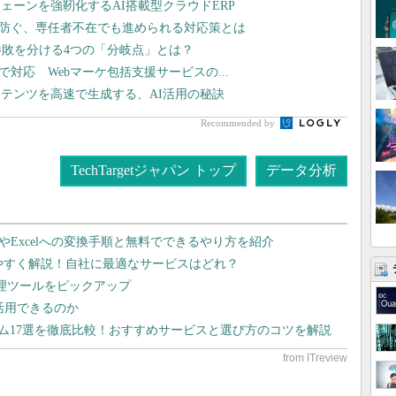
ェーンを強靭化するAI搭載型クラウドERP
を防ぐ、専任者不在でも進められる対応策とは
の勝敗を分ける4つの「分岐点」とは？
まで対応 Webマーケ包括支援サービスの...
テンツを高速で生成する、AI活用の秘訣
Recommended by
TechTargetジャパン トップ
データ分析
dやExcelへの変換手順と無料でできるやり方を紹介
りやすく解説！自社に最適なサービスはどれ？
管理ツールをピックアップ
で活用できるのか
テム17選を徹底比較！おすすめサービスと選び方のコツを解説