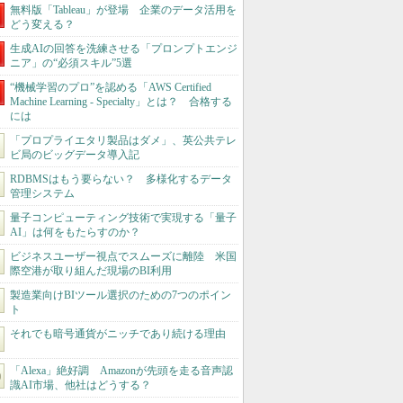
無料版「Tableau」が登場 企業のデータ活用を
どう変える？
生成AIの回答を洗練させる「プロンプトエンジ
ニア」の“必須スキル”5選
“機械学習のプロ”を認める「AWS Certified
Machine Learning - Specialty」とは？ 合格する
には
「プロプライエタリ製品はダメ」、英公共テレ
ビ局のビッグデータ導入記
RDBMSはもう要らない？ 多様化するデータ
管理システム
量子コンピューティング技術で実現する「量子
AI」は何をもたらすのか？
ビジネスユーザー視点でスムーズに離陸 米国
際空港が取り組んだ現場のBI利用
製造業向けBIツール選択のための7つのポイン
ト
それでも暗号通貨がニッチであり続ける理由
「Alexa」絶好調 Amazonが先頭を走る音声認
識AI市場、他社はどうする？