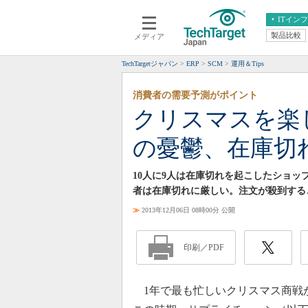
ITイン
製品比較
メディア
クラウド
エンタープライズ
ERP
仮想化
TechTargetジャパン
ERP
SCM
運用＆Tips
データ分析
サーバ＆ストレージ
消費者の需要予測がポイント
CX
スマートモバイル
クリスマスを楽
情報系システム
ネットワーク
の憂鬱、在庫切
システム運用管理
10人に9人は在庫切れを起こしたショ
者は在庫切れに厳しい。注文が殺到する
≫
2013年12月06日 08時00分 公開
印刷／PDF
1年で最も忙しいクリスマス商戦