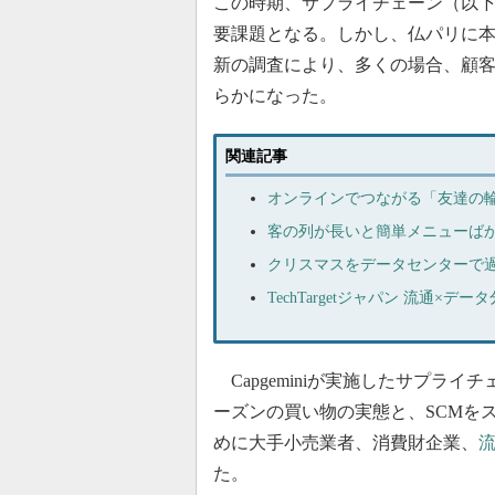
この時期、サプライチェーン（以
要課題となる。しかし、仏パリに本社
新の調査により、多くの場合、顧
らかになった。
関連記事
オンラインでつながる「友達の輪
客の列が長いと簡単メニューば
クリスマスをデータセンターで
TechTargetジャパン 流通×デー
Capgeminiが実施したサプラ
ーズンの買い物の実態と、SCMを
めに大手小売業者、消費財企業、
た。