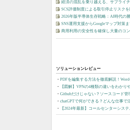
経済の混乱を乗り越える、サプライチ
SCS評価制度による取引停止リスク
2026年版半導体生存戦略：AI時代
SNS運用支援からGoogleマップ対策
商用利用の安全性を確保し大量のコン
PDFを編集する方法を徹底解説！Wor
【図解】VPNの4種類の違いをわか
Githubだけじゃない？ソースコード
chatGPTで何ができる？どんな仕事
【2024年最新】コールセンターシス