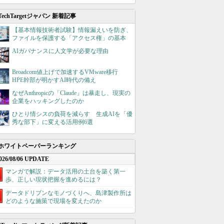
TechTargetジャパン 新着記事
【基本情報技術者試験】情報漏えいを防ぎ、
ファイルを保護する「アクセス権」の基本
AIガバナンスに人文学が必要な理由
Broadcom値上げで加速するVMware移行
HPE幹部が明かすAI時代の備え
なぜAnthropicの「Claude」は暴走し、現実の
企業をハッキングしたのか
ひとり情シスの負荷を減らす 生成AIを「優
秀な部下」に変える活用例6選
ホワイトペーパーランキング
026/08/06 UPDATE
マンガで解説：データ活用の土台を築く第一
歩、正しい現状把握を進めるには？
データドリブンなモノづくりへ、島津製作所は
どのような施策で現場を変えたのか