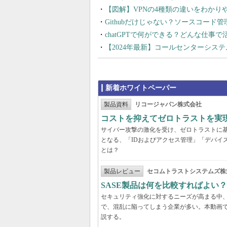
【図解】VPNの4種類の違いをわか
Githubだけじゃない？ソースコード
chatGPTで何ができる？どんな仕事
【2024年最新】コールセンターシス
新着ホワイトペーパー
製品資料
リコージャパン株式会社
コストを抑えてゼロトラストを実現する
サイバー攻撃の激化を受け、ゼロトラストに
となる、「IDおよびアクセス管理」「デバイ
とは？
製品レビュー
セコムトラストシステムズ株
SASE製品は何を比較すればよい
セキュリティ強化に対するニーズが高まる中、
で、混乱に陥ってしまう企業が多い。本動画
説する。