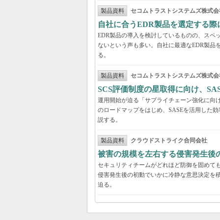
製品資料
セコムトラストシステムズ株式会
自社に合うEDR製品を選定する
EDR製品の導入を検討しているものの、スペ
ないという声も多い。自社に最適なEDR製品
る。
製品資料
セコムトラストシステムズ株式会
SCS評価制度の星取得に向け、S
運用開始が迫る「サプライチェーン強化に向け
のロードマップをはじめ、SASEを活用した
説する。
製品資料
クラウドストライク合同会社
被害の規模を左右する侵害発生後の
セキュリティチームがどれほど防御を固めて
侵害発生後の初動でいかに冷静な意思決定を積
迫る。