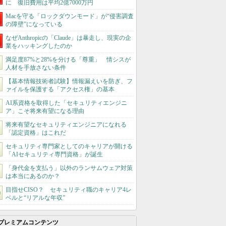
に 復旧費用は平均2億7000万円
Macを守る「ロックダウンモード」が“侵害調査
の障壁”になっている
なぜAnthropicの「Claude」は暴走し、現実の企
業をハッキングしたのか
満足度87%と28%を分ける「尊重」 情シスが
人材を手放さない条件
【基本情報技術者試験】情報漏えいを防ぎ、フ
ァイルを保護する「アクセス権」の基本
AI系資格を取得した「セキュリティエンジニ
ア」こそ将来有望になる理由
将来有望なセキュリティエンジニアになれる
「認定資格」はこれだ
セキュリティ専門家としてのキャリアが開ける
「AIセキュリティ専門資格」が誕生
「身代金を支払う」以外のランサムウェア対策
は本当にあるのか？
目指せCISO？ セキュリティ職のキャリア4レ
ベルと“リアルな年収”
プレミアムコンテンツ