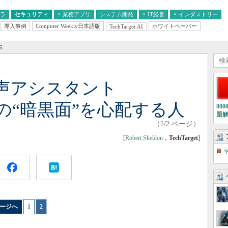
フラ
セキュリティ
業務アプリ
システム開発
IT経営
インダストリー
導入事例
Computer Weekly日本語版
ホワイトペーパー
TechTarget.AI
AI
経営とIT
医療IT
中堅・中小企業とIT
教育IT
説
0の音声アシスタント
、その“暗黒面”を心配する人
80
題
（2/2 ページ）
[
Robert Sheldon
，
TechTarget
]
ージへ
1
|
2