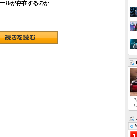
トロールが存在するのか
「T
っ
2