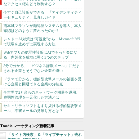
なアクセス権をどう制御する？
今すぐ自己診断ができる 「アイデンティティ
ーセキュリティ」見直しガイド
熊本城マラソンが顔認証システムを導入、本人
確認はどのように変わったのか？
シャドーAI対策は“可視化”から Microsoft 365
で現場を止めずに実現する方法
Webアプリの脆弱性診断はAIでもっと楽にな
る 内製化を成功に導く3つのステップ
5分で分かる、「ビジネス詐欺メール」にだま
される企業とそうでない企業の違い
ドラマで分かる、標的型攻撃メールの被害を受
ける企業と回避できる企業の分岐点
全世界で2万台ものネットワーク機器を運用、
脆弱性管理を一元化した方法とは
セキュリティソフトをすり抜ける標的型攻撃メ
ール、不審メールの見破り方とは？
ITmedia マーケティング新着記事
「サイト内検索」＆「ライブチャット」売れ