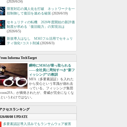
(2026/6/24)
障害対応の属人化を打破 ネットワークを一
括制御して復旧を速める秘策
(2026/6/19)
セキュリティの転機 2026年度開始の新評価
制度が求める「復旧能力」の実現法は
(2026/6/5)
新規導入はなし M365フル活用でセキュリ
ティ強化×コスト削減
(2026/6/3)
From Informa TechTarget
瞬時にM365が乗っ取られる
――全社員に周知すべき“新フ
ィッシング”の教訓
MFA（多要素認証）を入れた
から安心という常識が崩れ去
っている。フィッシング集団
ycoon2FA」が摘発されたが、脅威が完全になくな
たというわけではない。
アクセスランキング
026/08/08 UPDATE
多要素認証導入済みでもランサムウェア被害