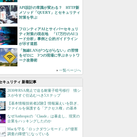
API設計の常識が変わる？ HTTP新
メソッド「QUERY」とセキュリティ
対策を学ぶ
フロンティアAIとサイバーセキュリ
ティ対策の現在地 「17万行のAIコ
ード分析」事例と公的ガイドライン
が示す道筋
「無線LANがつながらない」の苦情
をゼロに 3つの現場に学ぶネットワ
ーク改善術
»
一覧ページへ
セキュリティ 新着記事
2030年RSA廃止で迫る耐量子暗号移行 情シ
スが今すぐ仕込むべき5ステップ
【基本情報技術者試験】情報漏えいを防ぎ、
ファイルを保護する「アクセス権」の基本
なぜAnthropicの「Claude」は暴走し、現実の
企業をハッキングしたのか
Macを守る「ロックダウンモード」が“侵害
調査の障壁”になっている