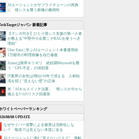
AIエージェントがサプライチェーンの死角
に 情シスを襲う新種の脆弱性
TechTargetジャパン 新着記事
【マンガ付き】ひとり情シス支援の第一人者
が教える”中堅中小企業こそRAGを使うべき
理由”
Uber Eatsに学ぶAIエージェント本番運用術
1万都市の料理画像を自己修復
Azureは限界ギリギリ 絶好調Microsoftを襲
う「GPU不足」の深刻度
IT業界の女性は9割が10年で消える 人材枯
渇を招く“見えない壁”の正体
米「AIキルスイッチ法案」 情シスが今から
備える5つのリスク回避策
ホワイトペーパーランキング
026/08/08 UPDATE
なぜサイバー攻撃による被害は沈静化しな
い？ 報道では見えない本質に迫る
AIエージェントに潜む“見えないリスク”、過剰