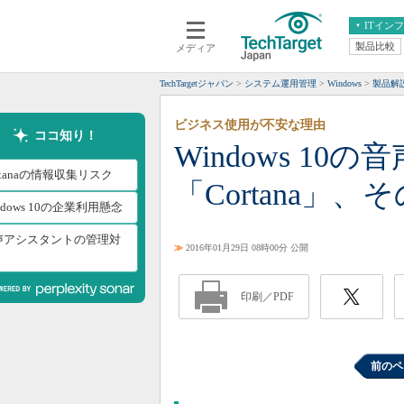
ITイン
製品比較
メディア
クラウド
エンタープライズ
ERP
仮想化
TechTargetジャパン
システム運用管理
Windows
製品解
データ分析
サーバ＆ストレージ
ビジネス使用が不安な理由
CX
スマートモバイル
ココ知り！
Windows 1
情報系システム
ネットワーク
rtanaの情報収集リスク
「Cortana」
システム運用管理
ndows 10の企業利用懸念
声アシスタントの管理対
≫
2016年01月29日 08時00分 公開
印刷／PDF
前のペ