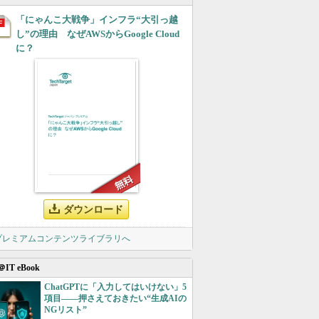
「にゃんこ大戦争」インフラ“大引っ越
し”の理由 なぜAWSからGoogle Cloud
に？
ダウンロード
 プレミアムコンテンツライブラリへ
＠IT eBook
ChatGPTに「入力してはいけない」5
項目――押さえておきたい“生成AIの
NGリスト”