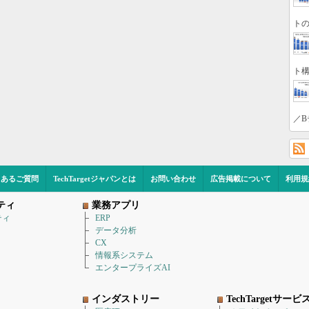
トの
ト構
／B
くあるご質問
TechTargetジャパンとは
お問い合わせ
広告掲載について
利用規
ティ
業務アプリ
ティ
ERP
データ分析
CX
情報系システム
エンタープライズAI
インダストリー
TechTargetサービ