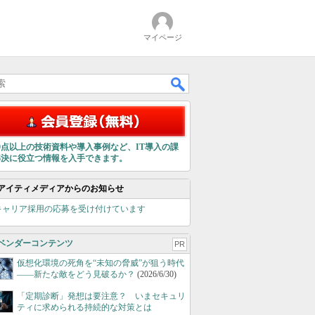
マイページ
00点以上の技術資料や導入事例など、IT導入の課
解決に役立つ情報を入手できます。
アイティメディアからのお知らせ
キャリア採用の応募を受け付けています
ベンダーコンテンツ
PR
仮想化環境の死角を“未知の脅威”が狙う時代
――新たな敵をどう見破るか？
(2026/6/30)
「定期診断」発想は要注意？ いまセキュリ
ティに求められる持続的な対策とは