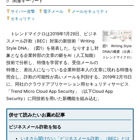
関連キーワード
サイバー攻撃
|
電子メール
|
メールセキュリティ
|
セキュリティ
トレンドマイクロは2019年1月29日、ビジネ
スメール詐欺（BEC）対策の新技術「Writing
図1 Writing Style
Style DNA」（図1）を発表した。なりすまし対
DNAの概要（出典：
象となる企業幹部の文章の癖をAI（人工知能）
トレンドマイクロ）
技術で分析し、特徴を学習する。受信メールの
特徴と、差出人になっている企業幹部本人の文章に現れる特徴を
照合し、詐欺の可能性が高いメールを判別する。2019年2月15日
に、同社のクラウドアプリケーション用セキュリティサービス
「Trend Micro Cloud App Security」（以下Cloud App
Security）に同技術を用いた新機能を組み込む。
併せて読みたいお薦め記事
ビジネスメール詐欺を知る
いまさら聞けない「ビジネスメール詐欺」（BEC）とは