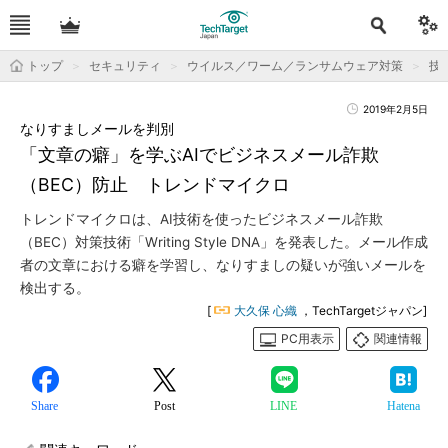
トップ
セキュリティ
ウイルス／ワーム／ランサムウェア対策
技
2019年2月5日
なりすましメールを判別
「文章の癖」を学ぶAIでビジネスメール詐欺
（BEC）防止 トレンドマイクロ
トレンドマイクロは、AI技術を使ったビジネスメール詐欺
（BEC）対策技術「Writing Style DNA」を発表した。メール作成
者の文章における癖を学習し、なりすましの疑いが強いメールを
検出する。
[
大久保 心織
，TechTargetジャパン]
PC用表示
関連情報
Share
Post
LINE
Hatena