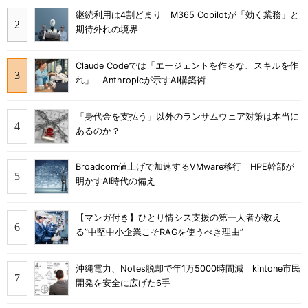
継続利用は4割どまり M365 Copilotが「効く業務」と
期待外れの境界
Claude Codeでは「エージェントを作るな、スキルを作
れ」 Anthropicが示すAI構築術
「身代金を支払う」以外のランサムウェア対策は本当に
あるのか？
Broadcom値上げで加速するVMware移行 HPE幹部が
明かすAI時代の備え
【マンガ付き】ひとり情シス支援の第一人者が教え
る”中堅中小企業こそRAGを使うべき理由”
沖縄電力、Notes脱却で年1万5000時間減 kintone市民
開発を安全に広げた6手