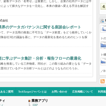
で、顧客データの「名寄せ」は重要だ。しかし、企業の社内データには平
せによって膨大なデータを一元化し、本来の価値へ変える手法を解説す
式会社
業界のデータガバナンスに関する座談会レポート
いて、データ活用の推進に不可欠な「データ鮮度」をどう維持していくか
保険会社3社の議論を基に、データの最新化を進めるためのヒントを探
トの
ト構
産に学ぶデータ集計・分析・報告フローの最適化
戦略を推進している三井物産。同社が、この取り組みの要となる「データ
位置付けているデータ分析ツールとはどのようなものだろうか。
／B
くあるご質問
TechTargetジャパンとは
お問い合わせ
広告掲載について
利用規
ティ
業務アプリ
ティ
ERP