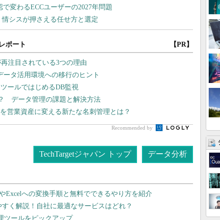
レポート
【PR】
が再注目されている3つの理由
・データ活用環境への移行のヒント
ツールではじめるDB監視
ない？ データ管理の課題と解決方法
名刺を営業資産に変える新たな名刺管理とは？
Recommended by
TechTargetジャパン トップ
データ分析
dやExcelへの変換手順と無料でできるやり方を紹介
りやすく解説！自社に最適なサービスはどれ？
管理ツールをピックアップ