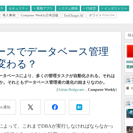
フラ
セキュリティ
業務アプリ
システム開発
IT経営
インダストリー
導入事例
Computer Weekly日本語版
ホワイトペーパー
TechTarget.AI
AI
経営とIT
医療IT
中堅・中小企業とIT
教育IT
ースでデータベース管理
変わる？
80
題
型データベースにより、多くの管理タスクが自動化される。それは
か。それともデータベース管理者の進化の始まりなのか。
[
Adrian Bridgwater
，
Computer Weekly
]
ル通知
能によって、これまでDBAが実行しなければならなかっ