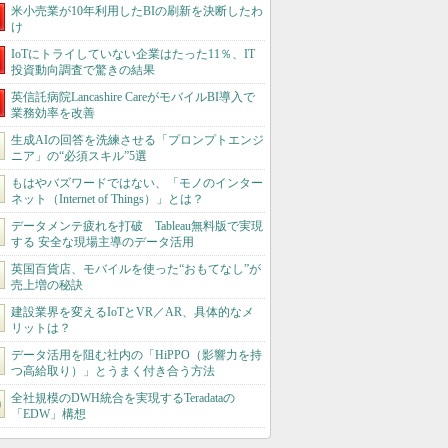
米小売業が10年利用したBIの刷新を決断したわ
け
IoTにトライしていない企業はたった11％、IT
投資動向調査で驚きの結果
英信託病院Lancashire CareがモバイルBI導入で
業務効率を改善
生成AIの回答を洗練させる「プロンプトエンジ
ニア」の“必須スキル”5選
もはやバズワードではない、「モノのインター
ネット（Internet of Things）」とは？
データメンテ疲れを打破 Tableau無料版で実現
する 安全な現場主導のデータ活用
英国百貨店、モバイルを使った“おもてなし”が
売上増の秘訣
建設業界を変えるIoTとVR／AR、具体的なメ
リットは？
データ活用を阻む社内の「HiPPO（影響力を持
つ高給取り）」とうまく付き合う方法
全社規模のDWH統合を実現するTeradataの
「EDW」構想