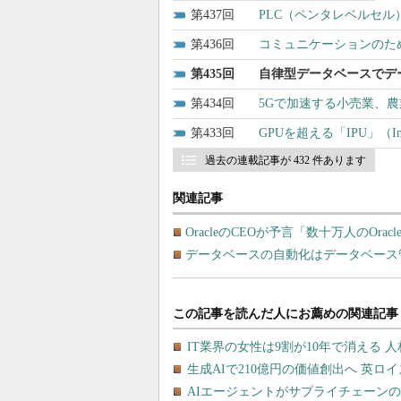
437
PLC（ペンタレベルセ
436
コミュニケーションのた
435
自律型データベースでデ
434
5Gで加速する小売業、農
433
GPUを超える「IPU」（Intel
過去の連載記事が 432 件あります
関連記事
OracleのCEOが予言「数十万人のOr
データベースの自動化はデータベース