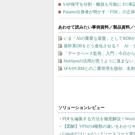
あわせて読みたい事例資料／製品資料／
いま「AIの重要な基盤」としてRDB
基幹系DBをどう進化させる？ AI
「データベース監視」入門：今日から
HubSpotの活用が思うように進ま
SFAやCRMとの二重管理を脱却、
PDFを編集する方法を徹底解説！Wor
【図解】VPNの4種類の違いをわか
Githubだけじゃない？ソースコード