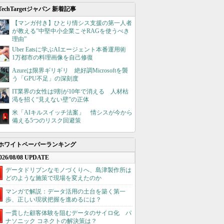
TechTargetジャパン 新着記事
【マンガ付き】ひとり情シス支援の第一人者
が教える”中堅中小企業こそRAGを使うべき
理由”
Uber Eatsに学ぶAIエージェント本番運用術
1万都市の料理画像を自己修復
Azureは限界ギリギリ 絶好調Microsoftを襲
う「GPU不足」の深刻度
IT業界の女性は9割が10年で消える 人材枯
渇を招く“見えない壁”の正体
米「AIキルスイッチ法案」 情シスが今から
備える5つのリスク回避策
ホワイトペーパーランキング
026/08/08 UPDATE
データドリブンなモノづくりへ、島津製作所は
どのような施策で現場を変えたのか
マンガで解説：データ活用の土台を築く第一
歩、正しい現状把握を進めるには？
一貫した顧客体験を阻むデータのサイロ化 パ
ナソニック コネクトの解決策は？