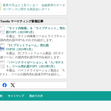
業界大手はどう見ている？ 金融業界のデータ
ガバナンスに関する座談会レポート
ITmedia マーケティング新着記事
「サイト内検索」＆「ライブチャット」売れ
筋TOP5（2025年5月）
今週は、サイト内検索ツールとライブチャッ
国内売れ筋TOP5をそれぞれ紹介します。
「ECプラットフォーム」売れ筋
TOP10（2025年5月）
今週は、ECプラットフォーム製品（ECサイ
築ツール）の国内売れ筋TOP10を紹介します。
「パーソナライゼーション」＆「A／Bテス
ト」ツール売れ筋TOP5（2025年5月）
今週は、パーソナライゼーション製品と「A
テスト」ツールの国内売れ筋各TOP5を紹介し...
約
サイトマップ
初めての方