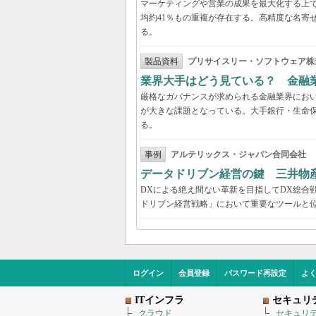
マーケティングや営業の成果を最大化する上
均約41％もの重複が存在する。高精度な名寄
る。
製品資料
プリサイスリー・ソフトウェア株
業界大手はどう見ている？ 金融
厳格なガバナンスが求められる金融業界にお
が大きな課題となっている。大手銀行・生命
る。
事例
アルテリックス・ジャパン合同会社
データドリブン経営の鍵 三井物
DXによる絶え間ない革新を目指してDX総合
ドリブン経営戦略」において重要なツールと
ログイン
会員登録
パスワード再設定
よ
ITインフラ
セキュリ
クラウド
セキュリ