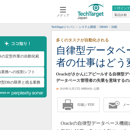
ITイン
製品比較
メディア
クラウド
エンタープライズ
ERP
仮想化
TechTargetジャパン
システム開発
DBMS
比較
データ分析
サーバ＆ストレージ
多くのタスクが自動化される
CX
スマートモバイル
ココ知り！
自律型データベ
情報系システム
ネットワーク
BAの定型作業の自動化範
者の仕事はどう
システム運用管理
略業務への役割シフト
Oracleがさかんにアピールする自律
データベース管理者の失業を意味するの
律型DBの限界と残る業務
≫
2019年11月27日 08時00分 公開
印刷／PDF
メー
Oracleの自律型データベース機