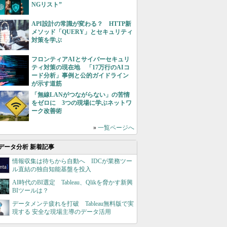
NGリスト”
API設計の常識が変わる？ HTTP新
メソッド「QUERY」とセキュリティ
対策を学ぶ
フロンティアAIとサイバーセキュリ
ティ対策の現在地 「17万行のAIコ
ード分析」事例と公的ガイドライン
が示す道筋
「無線LANがつながらない」の苦情
をゼロに 3つの現場に学ぶネットワ
ーク改善術
»
一覧ページへ
データ分析 新着記事
情報収集は待ちから自動へ IDCが業務ツー
ル直結の独自知能基盤を投入
AI時代のBI選定 Tableau、Qlikを脅かす新興
BIツールは？
データメンテ疲れを打破 Tableau無料版で実
現する 安全な現場主導のデータ活用