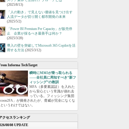
スケア業界で注目のアプローチとは
(2025/8/13)
「人の動き」で見えない価値を見つけ出す
人流データが切り開く都市開発の未来
(2025/5/2)
「Power BI Premium Per Capacity」が販売停
止 企業が採るべき最善手は何か？
(2025/3/28)
導入の壁を突破してMicrosoft 365 Copilotを活
用する方法
(2025/3/12)
From Informa TechTarget
瞬時にM365が乗っ取られる
――全社員に周知すべき“新フ
ィッシング”の教訓
MFA（多要素認証）を入れた
から安心という常識が崩れ去
っている。フィッシング集団
ycoon2FA」が摘発されたが、脅威が完全になくな
たというわけではない。
アクセスランキング
026/08/08 UPDATE