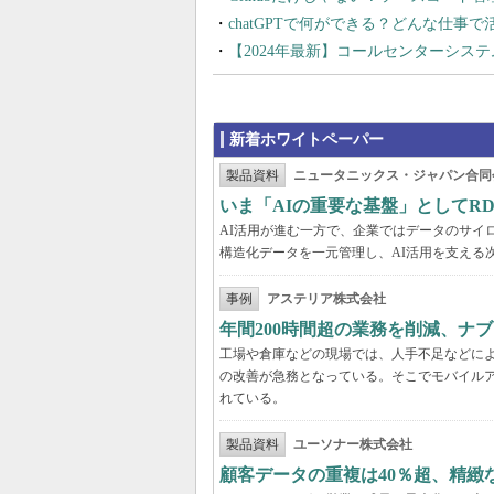
chatGPTで何ができる？どんな仕事
【2024年最新】コールセンターシス
新着ホワイトペーパー
製品資料
ニュータニックス・ジャパン合同
いま「AIの重要な基盤」としてR
AI活用が進む一方で、企業ではデータのサイ
構造化データを一元管理し、AI活用を支える
事例
アステリア株式会社
年間200時間超の業務を削減、ナ
工場や倉庫などの現場では、人手不足などに
の改善が急務となっている。そこでモバイル
れている。
製品資料
ユーソナー株式会社
顧客データの重複は40％超、精