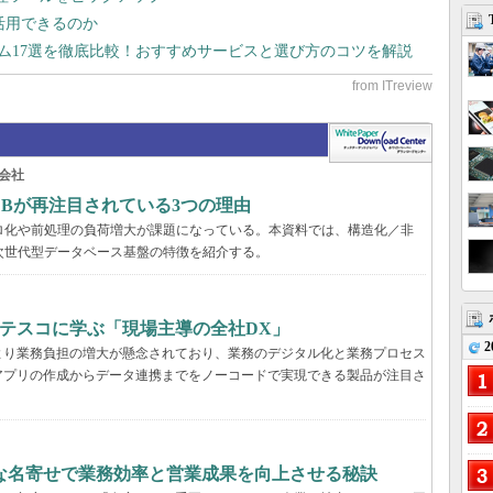
で活用できるのか
テム17選を徹底比較！おすすめサービスと選び方のコツを解説
会社
DBが再注目されている3つの理由
ロ化や前処理の負荷増大が課題になっている。本資料では、構造化／非
次世代型データベース基盤の特徴を紹介する。
ブテスコに学ぶ「現場主導の全社DX」
2
より業務負担の増大が懸念されており、業務のデジタル化と業務プロセス
アプリの作成からデータ連携までをノーコードで実現できる製品が注目さ
緻な名寄せで業務効率と営業成果を向上させる秘訣