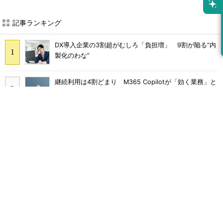
記事ランキング
DX導入企業の3割超がむしろ「負担増」 9割が陥る“内
製化のわな”
継続利用は4割どまり M365 Copilotが「効く業務」と
期待外れの境界
Claude Codeでは「エージェントを作るな、スキルを作
れ」 Anthropicが示すAI構築術
“脱Excel”を待ち受ける乱立問題 カカクコムが新ツール
導入を見送った理由
Broadcom値上げで加速するVMware移行 HPE幹部が
明かすAI時代の備え