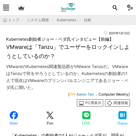
トップ
システム開発
Kubernetes
比較
2021年1月13日
Kubernetes創始者ジョー・ベダ氏インタビュー【前編】
VMwareは「Tanzu」でユーザーをロックインしよ
うとしているのか？
VMwareのKubernetes関連製品群がVMware Tanzuだ。VMware
はTanzuで何をやろうとしているのか。Kubernetesの創始者の1
人で現在はVMwareのプリンシパルエンジニアであるジョー・ベ
ダ氏に聞いた。
[
Aaron Tan
，Computer Weekly]
PC用表示
関連情報
Share
Post
LINE
Hatena
「Kubernetes」の創始者の1人がジョー・ベダ氏だ。同氏が