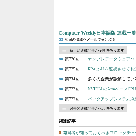
Computer Weekly日本語版 連載一
次回の掲載をメールで受け取る
新しい連載記事が 240 件あります
736
オンプレデータウェアハ
735
RPAとAIを連携させても
734
多くの企業が誤解してい
733
NVIDIAのArmベースC
732
バックアップシステム刷
過去の連載記事が 731 件あります
関連記事
開発者が知っておくべきブロックチェ