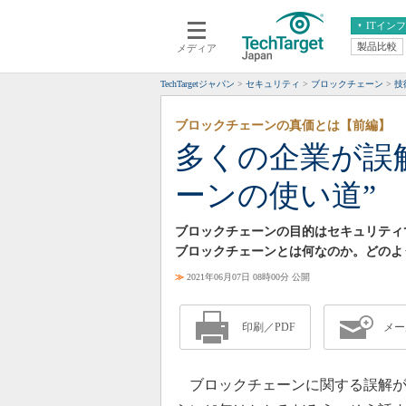
ITイン
製品比較
メディア
クラウド
エンタープライズ
ERP
仮想化
TechTargetジャパン
セキュリティ
ブロックチェーン
技
データ分析
サーバ＆ストレージ
ブロックチェーンの真価とは【前編】
CX
スマートモバイル
多くの企業が誤
情報系システム
ネットワーク
ーンの使い道”
システム運用管理
ブロックチェーンの目的はセキュリティ
ブロックチェーンとは何なのか。どのよ
≫
2021年06月07日 08時00分 公開
印刷／PDF
メー
ブロックチェーンに関する誤解が