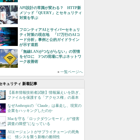
API設計の常識が変わる？ HTTP新
メソッド「QUERY」とセキュリティ
対策を学ぶ
フロンティアAIとサイバーセキュリ
ティ対策の現在地 「17万行のAIコ
ード分析」事例と公的ガイドライン
が示す道筋
「無線LANがつながらない」の苦情
をゼロに 3つの現場に学ぶネットワ
ーク改善術
»
一覧ページへ
セキュリティ 新着記事
【基本情報技術者試験】情報漏えいを防ぎ、
ファイルを保護する「アクセス権」の基本
なぜAnthropicの「Claude」は暴走し、現実の
企業をハッキングしたのか
Macを守る「ロックダウンモード」が“侵害
調査の障壁”になっている
AIエージェントがサプライチェーンの死角
に 情シスを襲う新種の脆弱性