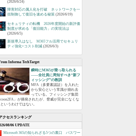
(2026/6/24)
障害対応の属人化を打破 ネットワークを一
括制御して復旧を速める秘策
(2026/6/19)
セキュリティの転機 2026年度開始の新評価
制度が求める「復旧能力」の実現法は
(2026/6/5)
新規導入はなし M365フル活用でセキュリ
ティ強化×コスト削減
(2026/6/3)
From Informa TechTarget
瞬時にM365が乗っ取られる
――全社員に周知すべき“新フ
ィッシング”の教訓
MFA（多要素認証）を入れた
から安心という常識が崩れ去
っている。フィッシング集団
ycoon2FA」が摘発されたが、脅威が完全になくな
たというわけではない。
アクセスランキング
026/08/06 UPDATE
Microsoft 365の知られざる5つの裏口 パスワー