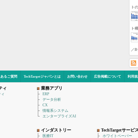
トの
ト構
／B
くあるご質問
TechTargetジャパンとは
お問い合わせ
広告掲載について
利用規
ティ
業務アプリ
ティ
ERP
データ分析
CX
情報系システム
エンタープライズAI
インダストリー
TechTargetサービ
医療IT
ホワイトペーパー