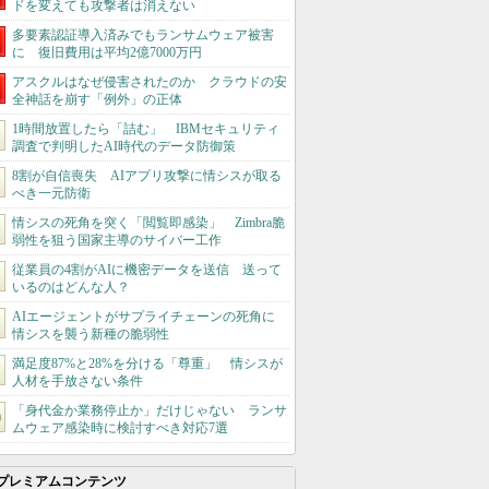
ドを変えても攻撃者は消えない
多要素認証導入済みでもランサムウェア被害
に 復旧費用は平均2億7000万円
アスクルはなぜ侵害されたのか クラウドの安
全神話を崩す「例外」の正体
1時間放置したら「詰む」 IBMセキュリティ
調査で判明したAI時代のデータ防御策
8割が自信喪失 AIアプリ攻撃に情シスが取る
べき一元防衛
情シスの死角を突く「閲覧即感染」 Zimbra脆
弱性を狙う国家主導のサイバー工作
従業員の4割がAIに機密データを送信 送って
いるのはどんな人？
AIエージェントがサプライチェーンの死角に
情シスを襲う新種の脆弱性
満足度87%と28%を分ける「尊重」 情シスが
人材を手放さない条件
「身代金か業務停止か」だけじゃない ランサ
ムウェア感染時に検討すべき対応7選
プレミアムコンテンツ