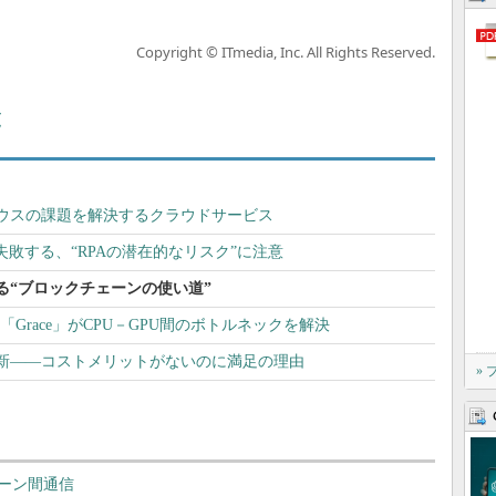
Copyright © ITmedia, Inc. All Rights Reserved.
覧
ウスの課題を解決するクラウドサービス
失敗する、“RPAの潜在的なリスク”に注意
る“ブロックチェーンの使い道”
PU「Grace」がCPU－GPU間のボトルネックを解決
新――コストメリットがないのに満足の理由
»
ーン間通信