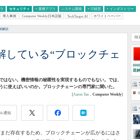
フラ
セキュリティ
業務アプリ
システム開発
IT経営
インダストリー
導入事例
Computer Weekly日本語版
ホワイトペーパー
TechTarget.AI
AI
経営とIT
医療IT
中堅・中小企業とIT
教育IT
術解説
解している“ブロックチェ
80
題
ではない。機密情報の秘匿性を実現するものでもない。では、
うに使えばいいのか。ブロックチェーンの専門家に聞いた。
[
Aaron Tan
，
Computer Weekly
]
ル通知
まだ存在するため、ブロックチェーンが広がるにはさ