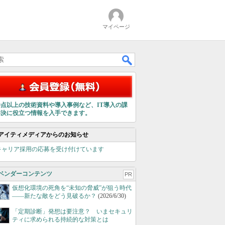
マイページ
00点以上の技術資料や導入事例など、IT導入の課
解決に役立つ情報を入手できます。
アイティメディアからのお知らせ
キャリア採用の応募を受け付けています
ベンダーコンテンツ
PR
仮想化環境の死角を“未知の脅威”が狙う時代
――新たな敵をどう見破るか？
(2026/6/30)
「定期診断」発想は要注意？ いまセキュリ
ティに求められる持続的な対策とは