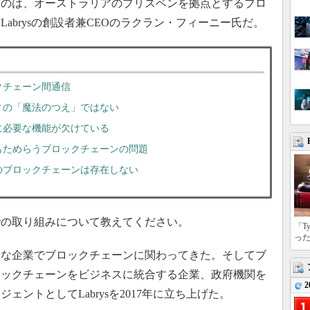
すのは、オーストラリアのブリスベンを拠点とするブロ
abrysの創設者兼CEOのラクラン・フィーニー氏だ。
クチェーン間通信
ィの「魔法のつえ」ではない
に必要な機能が欠けている
もためらうブロックチェーンの問題
のブロックチェーンは存在しない
での取り組みについて教えてください。
「T
っ
まな企業でブロックチェーンに関わってきた。そしてブ
ロックチェーンをビジネスに統合する企業、政府機関を
2
ントとしてLabrysを2017年に立ち上げた。