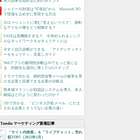
導入効果を高めるためのポイント
シャドーAI対策は“可視化”から Microsoft 365
で現場を止めずに実現する方法
AIエージェントに潜む“見えないリスク”、過剰
なアクセス権をどう制御する？
SASEは高機能すぎる？ 今求められるシンプ
ルなネットワーク＆セキュリティとは
今すぐ自己診断ができる 「アイデンティティ
ーセキュリティ」見直しガイド
Webアプリの脆弱性診断はAIでもっと楽にな
る 内製化を成功に導く3つのステップ
ドラマで分かる、標的型攻撃メールの被害を受
ける企業と回避できる企業の分岐点
熊本城マラソンが顔認証システムを導入、本人
確認はどのように変わったのか？
5分で分かる、「ビジネス詐欺メール」にだま
される企業とそうでない企業の違い
ITmedia マーケティング新着記事
「サイト内検索」＆「ライブチャット」売れ
筋TOP5（2025年5月）