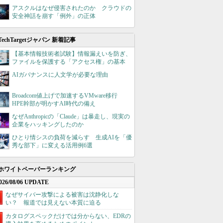
アスクルはなぜ侵害されたのか クラウドの
安全神話を崩す「例外」の正体
TechTargetジャパン 新着記事
【基本情報技術者試験】情報漏えいを防ぎ、
ファイルを保護する「アクセス権」の基本
AIガバナンスに人文学が必要な理由
Broadcom値上げで加速するVMware移行
HPE幹部が明かすAI時代の備え
なぜAnthropicの「Claude」は暴走し、現実の
企業をハッキングしたのか
ひとり情シスの負荷を減らす 生成AIを「優
秀な部下」に変える活用例6選
ホワイトペーパーランキング
026/08/06 UPDATE
なぜサイバー攻撃による被害は沈静化しな
い？ 報道では見えない本質に迫る
カタログスペックだけでは分からない、EDRの