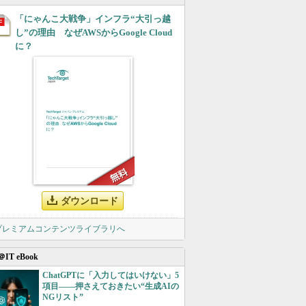
「にゃんこ大戦争」インフラ“大引っ越
し”の理由 なぜAWSからGoogle Cloud
に？
ダウンロード
 プレミアムコンテンツライブラリへ
＠IT eBook
ChatGPTに「入力してはいけない」5
項目――押さえておきたい“生成AIの
NGリスト”