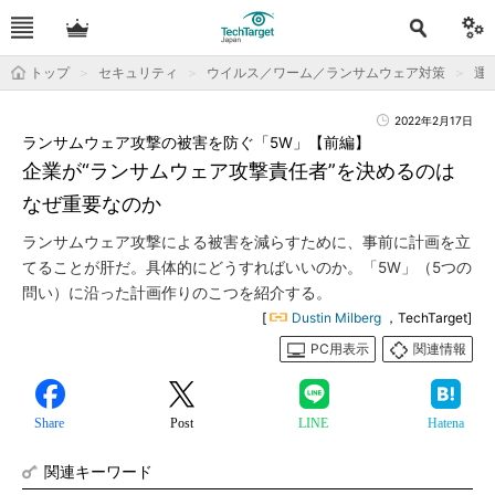
トップ
セキュリティ
ウイルス／ワーム／ランサムウェア対策
運用
2022年2月17日
ランサムウェア攻撃の被害を防ぐ「5W」【前編】
企業が“ランサムウェア攻撃責任者”を決めるのは
なぜ重要なのか
ランサムウェア攻撃による被害を減らすために、事前に計画を立
てることが肝だ。具体的にどうすればいいのか。「5W」（5つの
問い）に沿った計画作りのこつを紹介する。
[
Dustin Milberg
，TechTarget]
PC用表示
関連情報
Share
Post
LINE
Hatena
関連キーワード