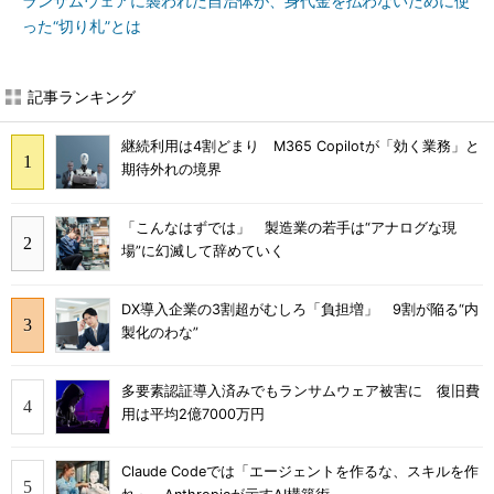
ランサムウェアに襲われた自治体が、身代金を払わないために使
った“切り札”とは
記事ランキング
継続利用は4割どまり M365 Copilotが「効く業務」と
期待外れの境界
「こんなはずでは」 製造業の若手は“アナログな現
場”に幻滅して辞めていく
DX導入企業の3割超がむしろ「負担増」 9割が陥る“内
製化のわな”
多要素認証導入済みでもランサムウェア被害に 復旧費
用は平均2億7000万円
Claude Codeでは「エージェントを作るな、スキルを作