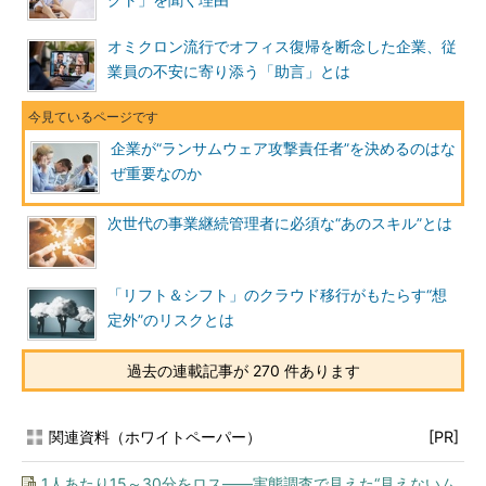
クト」を聞く理由
オミクロン流行でオフィス復帰を断念した企業、従
業員の不安に寄り添う「助言」とは
企業が“ランサムウェア攻撃責任者”を決めるのはな
ぜ重要なのか
次世代の事業継続管理者に必須な“あのスキル”とは
「リフト＆シフト」のクラウド移行がもたらす“想
定外”のリスクとは
過去の連載記事が 270 件あります
関連資料（ホワイトペーパー）
[PR]
1人あたり15～30分をロス――実態調査で見えた“見えないム