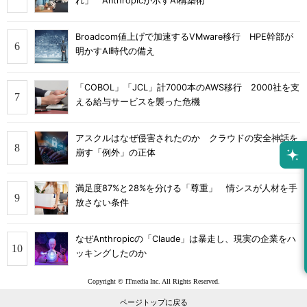
れ」 Anthropicが示すAI構築術
Broadcom値上げで加速するVMware移行 HPE幹部が
明かすAI時代の備え
「COBOL」「JCL」計7000本のAWS移行 2000社を支
える給与サービスを襲った危機
アスクルはなぜ侵害されたのか クラウドの安全神話を
崩す「例外」の正体
満足度87%と28%を分ける「尊重」 情シスが人材を手
放さない条件
なぜAnthropicの「Claude」は暴走し、現実の企業をハ
ッキングしたのか
Copyright © ITmedia Inc. All Rights Reserved.
ページトップに戻る