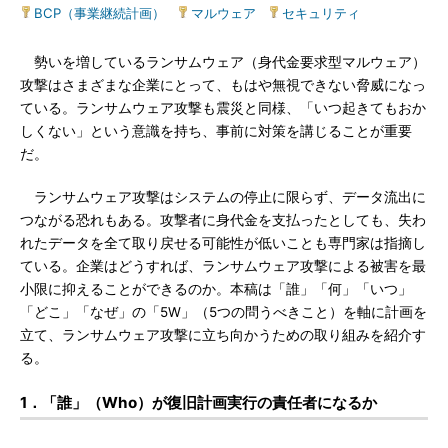
BCP（事業継続計画）
|
マルウェア
|
セキュリティ
勢いを増しているランサムウェア（身代金要求型マルウェア）
攻撃はさまざまな企業にとって、もはや無視できない脅威になっ
ている。ランサムウェア攻撃も震災と同様、「いつ起きてもおか
しくない」という意識を持ち、事前に対策を講じることが重要
だ。
ランサムウェア攻撃はシステムの停止に限らず、データ流出に
つながる恐れもある。攻撃者に身代金を支払ったとしても、失わ
れたデータを全て取り戻せる可能性が低いことも専門家は指摘し
ている。企業はどうすれば、ランサムウェア攻撃による被害を最
小限に抑えることができるのか。本稿は「誰」「何」「いつ」
「どこ」「なぜ」の「5W」（5つの問うべきこと）を軸に計画を
立て、ランサムウェア攻撃に立ち向かうための取り組みを紹介す
る。
1．「誰」（Who）が復旧計画実行の責任者になるか