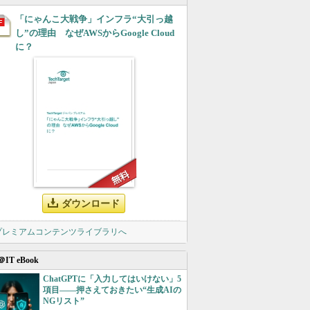
「にゃんこ大戦争」インフラ“大引っ越
し”の理由 なぜAWSからGoogle Cloud
に？
ダウンロード
 プレミアムコンテンツライブラリへ
＠IT eBook
ChatGPTに「入力してはいけない」5
項目――押さえておきたい“生成AIの
NGリスト”