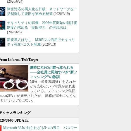
(2026/6/24)
障害対応の属人化を打破 ネットワークを一
括制御して復旧を速める秘策
(2026/6/19)
セキュリティの転機 2026年度開始の新評価
制度が求める「復旧能力」の実現法は
(2026/6/5)
新規導入はなし M365フル活用でセキュリ
ティ強化×コスト削減
(2026/6/3)
From Informa TechTarget
瞬時にM365が乗っ取られる
――全社員に周知すべき“新フ
ィッシング”の教訓
MFA（多要素認証）を入れた
から安心という常識が崩れ去
っている。フィッシング集団
ycoon2FA」が摘発されたが、脅威が完全になくな
たというわけではない。
アクセスランキング
026/08/06 UPDATE
Microsoft 365の知られざる5つの裏口 パスワー