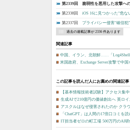
2339
脆弱性を悪用した攻撃へ
2338
iOS 16に見つかった“危
2337
プライバシー侵害“確信犯”
過去の連載記事が 2336 件あります
関連記事
中国、イラン、北朝鮮……「Log4She
米国政府、Exchange Server攻