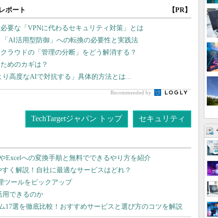
レポート
【PR】
ま必要な「VPNに代わるセキュリティ対策」とは
、「AI活用型防御」への転換の必要性と実践法
チクラウドの「管理の分断」をどう解消する？
るためのカギは？
より高度なAIで対抗する」具体的方法とは...
Recommended by
TechTargetジャパン トップ
セキュリティ
dやExcelへの変換手順と無料でできるやり方を紹介
りやすく解説！自社に最適なサービスはどれ？
管理ツールをピックアップ
で活用できるのか
テム17選を徹底比較！おすすめサービスと選び方のコツを解説