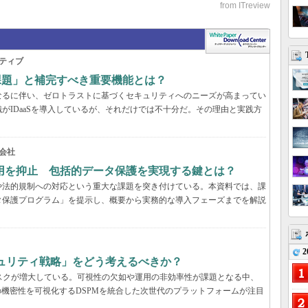
ティブ
の課題」と補完すべき重要機能とは？
なるに伴い、ゼロトラストに基づくセキュリティへのニーズが高まってい
がIDaaSを導入しているが、それだけでは不十分だ。その理由と実践方
会社
用を抑止 包括的データ保護を実現する鍵とは？
や法的規制への対応という重大な課題を突き付けている。本資料では、課
タ保護プログラム」を提示し、概要から実務的な導入フェーズまでを解説
2
キュリティ戦略」をどう考えるべきか？
いリスクが増大している。可視性の欠如や運用の非効率性が課題となる中、
の機密性を可視化するDSPMを統合した次世代のプラットフォームが注目