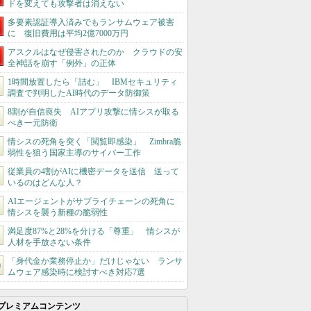
ドを変えても攻撃者は消えない
多要素認証導入済みでもランサムウェア被害
に 復旧費用は平均2億7000万円
アスクルはなぜ侵害されたのか クラウドの安
全神話を崩す「例外」の正体
1時間放置したら「詰む」 IBMセキュリティ
調査で判明したAI時代のデータ防御策
8割が自信喪失 AIアプリ攻撃に情シスが取る
べき一元防衛
情シスの死角を突く「閲覧即感染」 Zimbra脆
弱性を狙う国家主導のサイバー工作
従業員の4割がAIに機密データを送信 送って
いるのはどんな人？
AIエージェントがサプライチェーンの死角に
情シスを襲う新種の脆弱性
満足度87%と28%を分ける「尊重」 情シスが
人材を手放さない条件
「身代金か業務停止か」だけじゃない ランサ
ムウェア感染時に検討すべき対応7選
プレミアムコンテンツ