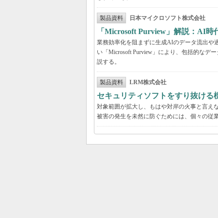
製品資料
日本マイクロソフト株式会社
「Microsoft Purview」
業務効率化を阻まずに生成AIのデータ流出や過剰
い「Microsoft Purview」により、
説する。
製品資料
LRM株式会社
セキュリティソフトをすり抜ける
対象範囲が拡大し、もはや対岸の火事と言え
被害の発生を未然に防ぐためには、個々の従