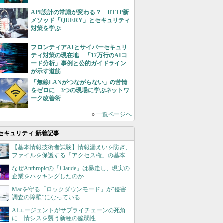
API設計の常識が変わる？ HTTP新
メソッド「QUERY」とセキュリティ
対策を学ぶ
フロンティアAIとサイバーセキュリ
ティ対策の現在地 「17万行のAIコ
ード分析」事例と公的ガイドライン
が示す道筋
「無線LANがつながらない」の苦情
をゼロに 3つの現場に学ぶネットワ
ーク改善術
»
一覧ページへ
セキュリティ 新着記事
【基本情報技術者試験】情報漏えいを防ぎ、
ファイルを保護する「アクセス権」の基本
なぜAnthropicの「Claude」は暴走し、現実の
企業をハッキングしたのか
Macを守る「ロックダウンモード」が“侵害
調査の障壁”になっている
AIエージェントがサプライチェーンの死角
に 情シスを襲う新種の脆弱性