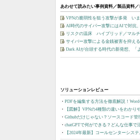
あわせて読みたい事例資料／製品資料／
VPNの脆弱性を狙う攻撃が多発 い
AI時代のサイバー攻撃にはAIで対抗
リスクの温床 ハイブリッド／マル
サイバー攻撃による金銭被害を抑え
Dark AIが台頭する時代の新発想、「
PDFを編集する方法を徹底解説！Wor
【図解】VPNの4種類の違いをわか
Githubだけじゃない？ソースコード
chatGPTで何ができる？どんな仕事
【2024年最新】コールセンターシス