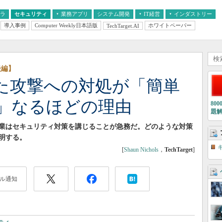
フラ
セキュリティ
業務アプリ
システム開発
IT経営
インダストリー
導入事例
Computer Weekly日本語版
ホワイトペーパー
TechTarget.AI
AI
経営とIT
医療IT
中堅・中小企業とIT
教育IT
後編】
た攻撃への対処が「簡単
」なるほどの理由
80
題
業はセキュリティ対策を講じることが急務だ。どのような対策
明する。
[
Shaun Nichols
，
TechTarget
]
ル通知