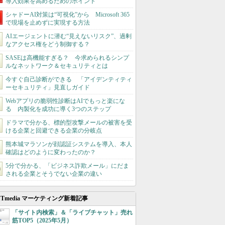
導入効果を高めるためのポイント
シャドーAI対策は“可視化”から Microsoft 365
で現場を止めずに実現する方法
AIエージェントに潜む“見えないリスク”、過剰
なアクセス権をどう制御する？
SASEは高機能すぎる？ 今求められるシンプ
ルなネットワーク＆セキュリティとは
今すぐ自己診断ができる 「アイデンティティ
ーセキュリティ」見直しガイド
Webアプリの脆弱性診断はAIでもっと楽にな
る 内製化を成功に導く3つのステップ
ドラマで分かる、標的型攻撃メールの被害を受
ける企業と回避できる企業の分岐点
熊本城マラソンが顔認証システムを導入、本人
確認はどのように変わったのか？
5分で分かる、「ビジネス詐欺メール」にだま
される企業とそうでない企業の違い
ITmedia マーケティング新着記事
「サイト内検索」＆「ライブチャット」売れ
筋TOP5（2025年5月）