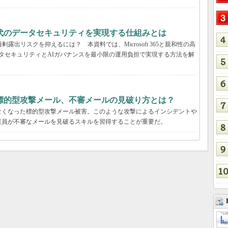
解説：AI時代のデータセキュリティを実現する仕組みとは
露出リスクを抑えるには？ 本資料では、Microsoft 365と親和性の高
包括的なデータセキュリティとAIガバナンスを最小限の運用負担で実現する方法を解
標的型攻撃メール、不審メールの見破り方とは？
なくなった標的型攻撃メール被害。このような攻撃によるインシデントや
業員が不審なメールを見破るスキルを習得することが重要だ。