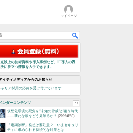
マイページ
00点以上の技術資料や導入事例など、IT導入の課
解決に役立つ情報を入手できます。
アイティメディアからのお知らせ
キャリア採用の応募を受け付けています
ベンダーコンテンツ
PR
仮想化環境の死角を“未知の脅威”が狙う時代
――新たな敵をどう見破るか？
(2026/6/30)
「定期診断」発想は要注意？ いまセキュリ
ティに求められる持続的な対策とは