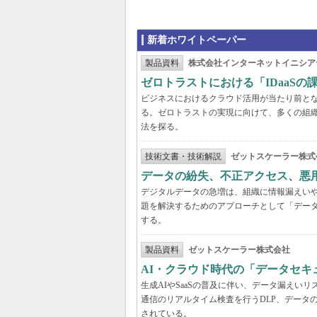
新着ホワイトペーパー
製品資料
株式会社インターネットイニシア
ゼロトラストにおける「IDaaS
ビジネスにおけるクラウド活用が当たり前と
る。ゼロトラストの実現に向けて、多くの組織
法を探る。
技術文書・技術解説
ゼットスケーラー株式
データの紛失、不正アクセス、悪
デジタルデータの急増は、組織に情報漏えい
題を解決するためのアプローチとして「デー
する。
製品資料
ゼットスケーラー株式会社
AI・クラウド時代の「データセ
生成AIやSaaSの普及に伴い、データ漏え
通信のリアルタイム検査を行うDLP、データ
されている。