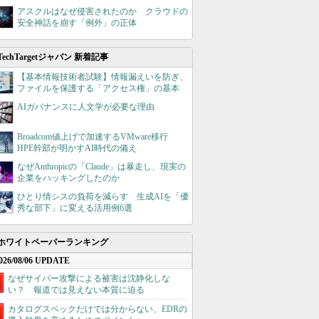
アスクルはなぜ侵害されたのか クラウドの
安全神話を崩す「例外」の正体
TechTargetジャパン 新着記事
【基本情報技術者試験】情報漏えいを防ぎ、
ファイルを保護する「アクセス権」の基本
AIガバナンスに人文学が必要な理由
Broadcom値上げで加速するVMware移行
HPE幹部が明かすAI時代の備え
なぜAnthropicの「Claude」は暴走し、現実の
企業をハッキングしたのか
ひとり情シスの負荷を減らす 生成AIを「優
秀な部下」に変える活用例6選
ホワイトペーパーランキング
026/08/06 UPDATE
なぜサイバー攻撃による被害は沈静化しな
い？ 報道では見えない本質に迫る
カタログスペックだけでは分からない、EDRの