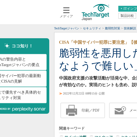
ITイン
製品比較
メディア
クラウド
エンタープライズ
ERP
仮想化
TechTargetジャパン
セキュリティ
脆弱性対策
技術解説
データ分析
サーバ＆ストレージ
CISA「中国サイバー犯罪に要注意」【
CX
スマートモバイル
ココ知り！
脆弱性を悪用し
情報系システム
ネットワーク
SAの警告内容と
なようで難しい
システム運用管理
chTargetジャパンの要点
国サイバー犯罪の最新動
中国政府支援の攻撃活動が活発な中、企
CISAの見解
が有効なのか。実現のヒントも含め、説
社で優先すべき具体的セ
≫
2022年12月22日 08時15分 公開
ュリティ対策
印刷／PDF
メー
関連キーワード