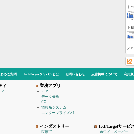
トの
ト構
／B
くあるご質問
TechTargetジャパンとは
お問い合わせ
広告掲載について
利用規
ティ
業務アプリ
ティ
ERP
データ分析
CX
情報系システム
エンタープライズAI
インダストリー
TechTargetサービ
医療IT
ホワイトペーパー