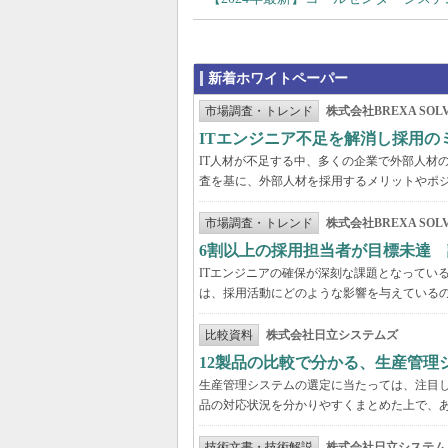
新着ホワイトペーパー
市場調査・トレンド
株式会社BREXA SOLV
ITエンジニア不足を解消し採用
IT人材が不足する中、多くの企業で外部人材の
査を基に、外部人材を採用するメリットやポ
市場調査・トレンド
株式会社BREXA SOLV
6割以上の採用担当者が目標未達 
ITエンジニアの確保が深刻な課題となってい
は、採用活動にどのような影響を与えている
比較資料
株式会社日立システムズ
12製品の比較で分かる、生産管理
生産管理システムの選定に当たっては、注目し
品の対応状況を分かりやすくまとめた上で、
技術文書・技術解説
株式会社日立システム