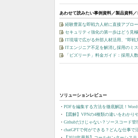
あわせて読みたい事例資料／製品資料／
経験豊富な即戦力人材に直接アプロ
セキュリティ強化の第一歩はどう見
IT現場で広がる外部人材活用、“即
ITエンジニア不足を解消し採用のミ
「ビズリーチ」料金ガイド：採用人
PDFを編集する方法を徹底解説！Wor
【図解】VPNの4種類の違いをわか
Githubだけじゃない？ソースコード
chatGPTで何ができる？どんな仕事
【2024年最新】コールセンターシス