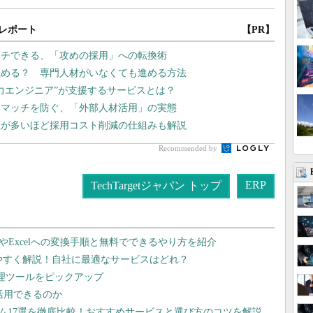
レポート
【PR】
ーチできる、「攻めの採用」への転換術
極める？ 専門人材がいなくても進める方法
戦力エンジニア”が支援するサービスとは？
スマッチを防ぐ、「外部人材活用」の実態
数が多いほど採用コスト削減の仕組みも解説
Recommended by
ERP
TechTargetジャパン トップ
dやExcelへの変換手順と無料でできるやり方を紹介
りやすく解説！自社に最適なサービスはどれ？
管理ツールをピックアップ
で活用できるのか
テム17選を徹底比較！おすすめサービスと選び方のコツを解説