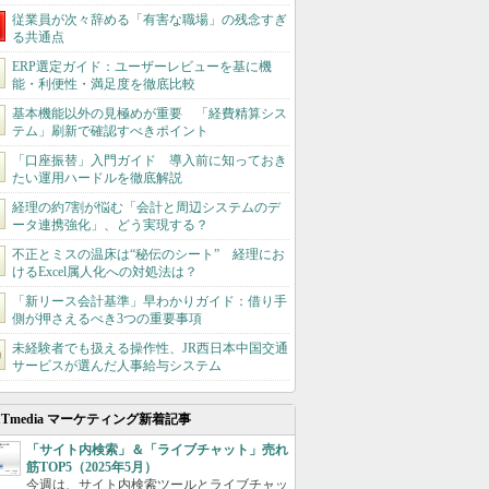
従業員が次々辞める「有害な職場」の残念すぎ
る共通点
ERP選定ガイド：ユーザーレビューを基に機
能・利便性・満足度を徹底比較
基本機能以外の見極めが重要 「経費精算シス
テム」刷新で確認すべきポイント
「口座振替」入門ガイド 導入前に知っておき
たい運用ハードルを徹底解説
経理の約7割が悩む「会計と周辺システムのデ
ータ連携強化」、どう実現する？
不正とミスの温床は“秘伝のシート” 経理にお
けるExcel属人化への対処法は？
「新リース会計基準」早わかりガイド：借り手
側が押さえるべき3つの重要事項
未経験者でも扱える操作性、JR西日本中国交通
サービスが選んだ人事給与システム
ITmedia マーケティング新着記事
「サイト内検索」＆「ライブチャット」売れ
筋TOP5（2025年5月）
今週は、サイト内検索ツールとライブチャッ