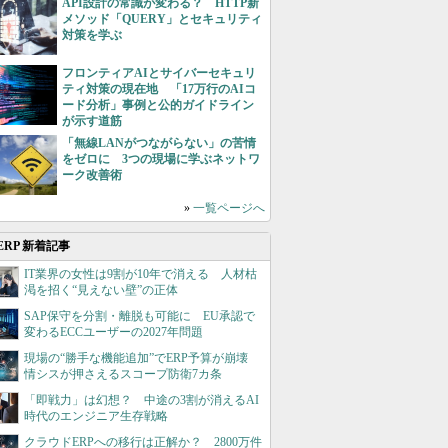
API設計の常識が変わる？ HTTP新
メソッド「QUERY」とセキュリティ
対策を学ぶ
フロンティアAIとサイバーセキュリ
ティ対策の現在地 「17万行のAIコ
ード分析」事例と公的ガイドライン
が示す道筋
「無線LANがつながらない」の苦情
をゼロに 3つの現場に学ぶネットワ
ーク改善術
»
一覧ページへ
ERP 新着記事
IT業界の女性は9割が10年で消える 人材枯
渇を招く“見えない壁”の正体
SAP保守を分割・離脱も可能に EU承認で
変わるECCユーザーの2027年問題
現場の“勝手な機能追加”でERP予算が崩壊
情シスが押さえるスコープ防衛7カ条
「即戦力」は幻想？ 中途の3割が消えるAI
時代のエンジニア生存戦略
クラウドERPへの移行は正解か？ 2800万件