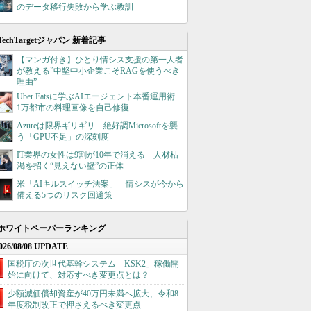
のデータ移行失敗から学ぶ教訓
TechTargetジャパン 新着記事
【マンガ付き】ひとり情シス支援の第一人者
が教える”中堅中小企業こそRAGを使うべき
理由”
Uber Eatsに学ぶAIエージェント本番運用術
1万都市の料理画像を自己修復
Azureは限界ギリギリ 絶好調Microsoftを襲
う「GPU不足」の深刻度
IT業界の女性は9割が10年で消える 人材枯
渇を招く“見えない壁”の正体
米「AIキルスイッチ法案」 情シスが今から
備える5つのリスク回避策
ホワイトペーパーランキング
026/08/08 UPDATE
国税庁の次世代基幹システム「KSK2」稼働開
始に向けて、対応すべき変更点とは？
少額減価償却資産が40万円未満へ拡大、令和8
年度税制改正で押さえるべき変更点