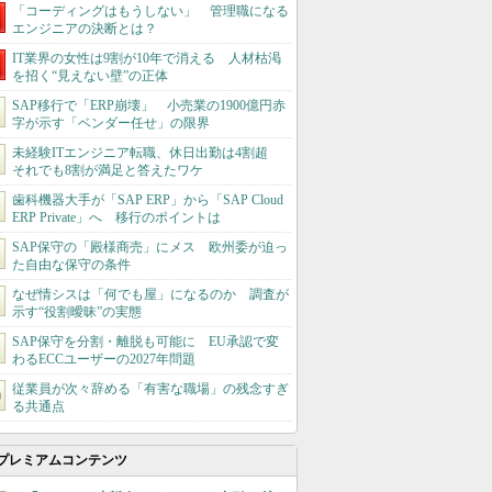
「コーディングはもうしない」 管理職になる
エンジニアの決断とは？
IT業界の女性は9割が10年で消える 人材枯渇
を招く“見えない壁”の正体
SAP移行で「ERP崩壊」 小売業の1900億円赤
字が示す「ベンダー任せ」の限界
未経験ITエンジニア転職、休日出勤は4割超
それでも8割が満足と答えたワケ
歯科機器大手が「SAP ERP」から「SAP Cloud
ERP Private」へ 移行のポイントは
SAP保守の「殿様商売」にメス 欧州委が迫っ
た自由な保守の条件
なぜ情シスは「何でも屋」になるのか 調査が
示す“役割曖昧”の実態
SAP保守を分割・離脱も可能に EU承認で変
わるECCユーザーの2027年問題
従業員が次々辞める「有害な職場」の残念すぎ
る共通点
プレミアムコンテンツ