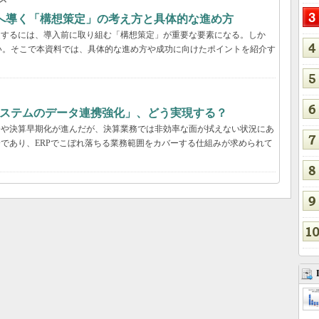
功へ導く「構想策定」の考え方と具体的な進め方
受するには、導入前に取り組む「構想策定」が重要な要素になる。しか
い。そこで本資料では、具体的な進め方や成功に向けたポイントを紹介す
システムのデータ連携強化」、どう実現する？
合や決算早期化が進んだが、決算業務では非効率な面が拭えない状況にあ
分であり、ERPでこぼれ落ちる業務範囲をカバーする仕組みが求められて