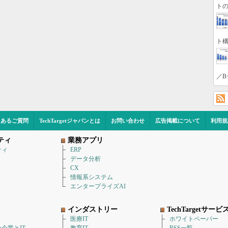
トの
ト構
／B
くあるご質問
TechTargetジャパンとは
お問い合わせ
広告掲載について
利用規
ティ
業務アプリ
ティ
ERP
データ分析
CX
情報系システム
エンタープライズAI
インダストリー
TechTargetサービ
医療IT
ホワイトペーパー