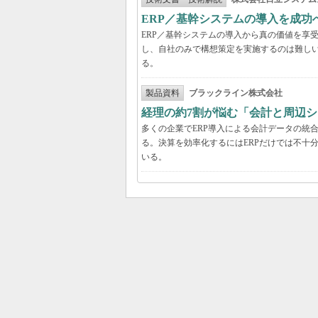
ERP／基幹システムの導入を成
ERP／基幹システムの導入から真の価値を享
し、自社のみで構想策定を実施するのは難し
る。
製品資料
ブラックライン株式会社
経理の約7割が悩む「会計と周辺
多くの企業でERP導入による会計データの統
る。決算を効率化するにはERPだけでは不十
いる。