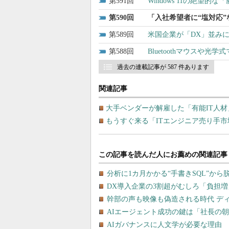
591
Windows 11の絶望
590
「入社希望者に“塩対応”
589
米国企業が「DX」並みに
588
Bluetoothマウス
過去の連載記事が 587 件あります
関連記事
大手ベンダーが解雇した「有能IT人材
もうすぐ来る「ITエンジニア売り手