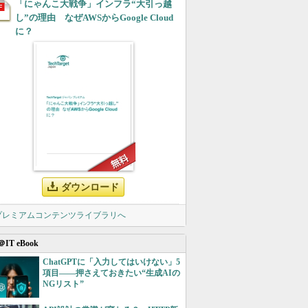
「にゃんこ大戦争」インフラ“大引っ越
し”の理由 なぜAWSからGoogle Cloud
に？
ダウンロード
 プレミアムコンテンツライブラリへ
＠IT eBook
ChatGPTに「入力してはいけない」5
項目――押さえておきたい“生成AIの
NGリスト”