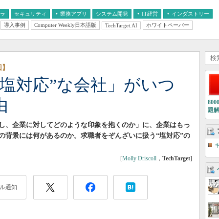
フラ
セキュリティ
業務アプリ
システム開発
IT経営
インダストリー
導入事例
Computer Weekly日本語版
ホワイトペーパー
TechTarget.AI
AI
経営とIT
医療IT
中堅・中小企業とIT
教育IT
回】
“塩対応”な会社」がいつ
由
80
題
し、企業に対してどのような印象を抱くのか」に、企業はもっ
の背景には何があるのか。求職者をぞんざいに扱う“塩対応”の
[
Molly Driscoll
，
TechTarget
]
ル通知