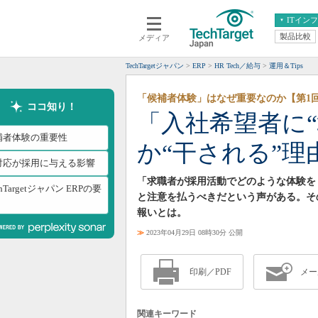
ITイン
製品比較
メディア
クラウド
エンタープライズ
ERP
仮想化
TechTargetジャパン
ERP
HR Tech／給与
運用＆Tips
データ分析
サーバ＆ストレージ
「候補者体験」はなぜ重要なのか【第1
CX
スマートモバイル
ココ知り！
「入社希望者に
情報系システム
ネットワーク
補者体験の重要性
か“干される”理
システム運用管理
対応が採用に与える影響
「求職者が採用活動でどのような体験を
chTargetジャパン ERPの要
と注意を払うべきだという声がある。そ
報いとは。
≫
2023年04月29日 08時30分 公開
印刷／PDF
メー
関連キーワード