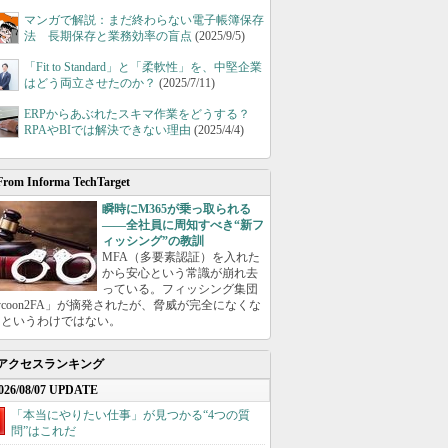
マンガで解説：まだ終わらない電子帳簿保存
法 長期保存と業務効率の盲点
(2025/9/5)
「Fit to Standard」と「柔軟性」を、中堅企業
はどう両立させたのか？
(2025/7/11)
ERPからあぶれたスキマ作業をどうする？
RPAやBIでは解決できない理由
(2025/4/4)
From Informa TechTarget
瞬時にM365が乗っ取られる
――全社員に周知すべき“新フ
ィッシング”の教訓
MFA（多要素認証）を入れた
から安心という常識が崩れ去
っている。フィッシング集団
ycoon2FA」が摘発されたが、脅威が完全になくな
たというわけではない。
アクセスランキング
026/08/07 UPDATE
「本当にやりたい仕事」が見つかる“4つの質
問”はこれだ