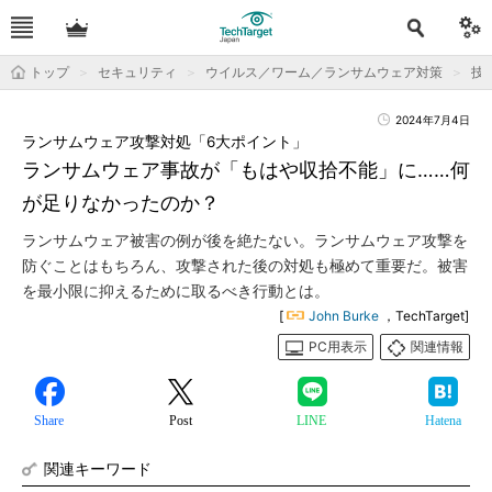
トップ
セキュリティ
ウイルス／ワーム／ランサムウェア対策
技
2024年7月4日
ランサムウェア攻撃対処「6大ポイント」
ランサムウェア事故が「もはや収拾不能」に……何
が足りなかったのか？
ランサムウェア被害の例が後を絶たない。ランサムウェア攻撃を
防ぐことはもちろん、攻撃された後の対処も極めて重要だ。被害
を最小限に抑えるために取るべき行動とは。
[
John Burke
，TechTarget]
PC用表示
関連情報
Share
Post
LINE
Hatena
関連キーワード