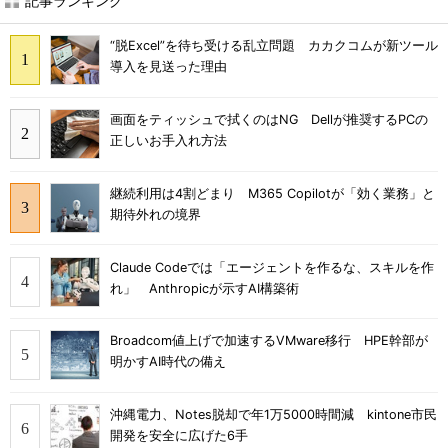
記事ランキング
“脱Excel”を待ち受ける乱立問題 カカクコムが新ツール
導入を見送った理由
画面をティッシュで拭くのはNG Dellが推奨するPCの
正しいお手入れ方法
継続利用は4割どまり M365 Copilotが「効く業務」と
期待外れの境界
Claude Codeでは「エージェントを作るな、スキルを作
れ」 Anthropicが示すAI構築術
Broadcom値上げで加速するVMware移行 HPE幹部が
明かすAI時代の備え
沖縄電力、Notes脱却で年1万5000時間減 kintone市民
開発を安全に広げた6手