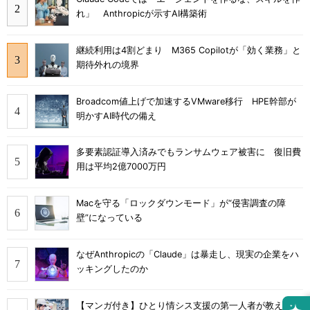
れ」 Anthropicが示すAI構築術
継続利用は4割どまり M365 Copilotが「効く業務」と
期待外れの境界
Broadcom値上げで加速するVMware移行 HPE幹部が
明かすAI時代の備え
多要素認証導入済みでもランサムウェア被害に 復旧費
用は平均2億7000万円
Macを守る「ロックダウンモード」が“侵害調査の障
壁”になっている
なぜAnthropicの「Claude」は暴走し、現実の企業をハ
ッキングしたのか
【マンガ付き】ひとり情シス支援の第一人者が教え