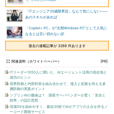
「ITエンジニア35歳限界説」なんて気にしない――
あのスキルがあれば
「Copilot+ PC」が“次期Windows PC”として人気に
なるとは言い切れない訳
過去の連載記事が 3288 件あります
関連資料（ホワイトペーパー）
[PR]
ITリーダー1050人に聞いた、AIエージェント活用の現在地と
成功のヒント
境界防御と内部対策を組み合わせて、侵入と拡散を抑える多
層防御の実践ポイント
ソブリンAIの価値は？ 国産サーバベンダーが貫く「安全と
効率」の設計思想
現場DXを始めやすく、最短30秒でAIがアプリの土台を作るノ
ーコード開発サービス