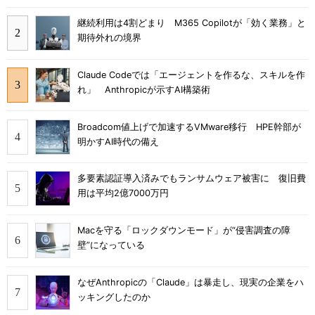
継続利用は4割どまり M365 Copilotが「効く業務」と
期待外れの境界
Claude Codeでは「エージェントを作るな、スキルを作
れ」 Anthropicが示すAI構築術
Broadcom値上げで加速するVMware移行 HPE幹部が
明かすAI時代の備え
多要素認証導入済みでもランサムウェア被害に 復旧費
用は平均2億7000万円
Macを守る「ロックダウンモード」が“侵害調査の障
壁”になっている
なぜAnthropicの「Claude」は暴走し、現実の企業をハ
ッキングしたのか