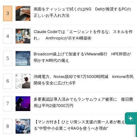
画面をティッシュで拭くのはNG Dellが推奨するPCの
正しいお手入れ方法
Claude Codeでは「エージェントを作るな、スキルを作
れ」 Anthropicが示すAI構築術
Broadcom値上げで加速するVMware移行 HPE幹部が
明かすAI時代の備え
沖縄電力、Notes脱却で年1万5000時間減 kintone市民
開発を安全に広げた6手
多要素認証導入済みでもランサムウェア被害に 復旧費
用は平均2億7000万円
【マンガ付き】ひとり情シス支援の第一人者が教え
る”中堅中小企業こそRAGを使うべき理由”