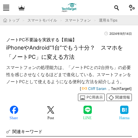
トップ
スマートモバイル
スマートフォン
運用＆Tips
2024年9月14日
ノートPC不要論を実践する【前編】
iPhoneやAndroid“1台”でもう十分？ スマホを
「ノートPC」に変える方法
スマートフォンの処理能力は、「ノートPCとの2台持ち」の必要
性を感じさせなくなるほどまで進化している。スマートフォンを
ノートPCとして使えるようになる便利な方法を紹介しよう。
[
Cliff Saran
，TechTarget]
PC用表示
関連情報
Share
Post
LINE
Hatena
関連キーワード