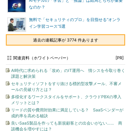
AIモデルの「学習」と「推論」は結局どちらが重要
なのか？
無料で「セキュリティのプロ」を目指せる“オンラ
イン学習コース”5選
過去の連載記事が 3774 件あります
関連資料（ホワイトペーパー）
[PR]
AI時代に求められる「攻め」のIT運用へ 情シスを今取り巻く
課題と解決策
セキュリティソフトをすり抜ける標的型攻撃メール、不審メ
ールの見破り方とは？
多様化するワークスタイルをサポート、クラウドPBXの導入
メリットとは？
リードの質や費用対効果に満足している？ SaaSベンダーが
成約率を高める秘訣
良いSaaS製品を作っても新規顧客との出会いがない…… 商
談機会を増やすには？