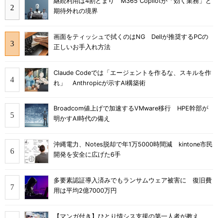
継続利用は4割どまり M365 Copilotが「効く業務」と
期待外れの境界
画面をティッシュで拭くのはNG Dellが推奨するPCの
正しいお手入れ方法
Claude Codeでは「エージェントを作るな、スキルを作
れ」 Anthropicが示すAI構築術
Broadcom値上げで加速するVMware移行 HPE幹部が
明かすAI時代の備え
沖縄電力、Notes脱却で年1万5000時間減 kintone市民
開発を安全に広げた6手
多要素認証導入済みでもランサムウェア被害に 復旧費
用は平均2億7000万円
【マンガ付き】ひとり情シス支援の第一人者が教え