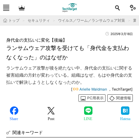
トップ
セキュリティ
ウイルス／ワーム／ランサムウェア対策
業
2025年3月18日
身代金の支払いに変化【後編】
ランサムウェア攻撃を受けても「身代金を支払わ
なくなった」のはなぜか
ランサムウェア攻撃が後を絶たない中、身代金の支払いに関する
被害組織の方針が変わっている。組織はなぜ、もはや身代金の支
払いで解決しようとしなくなったのか。
[
Arielle Waldman
，TechTarget]
PC用表示
関連情報
Share
Post
LINE
Hatena
関連キーワード