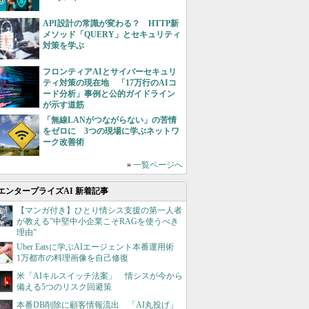
API設計の常識が変わる？ HTTP新
メソッド「QUERY」とセキュリティ
対策を学ぶ
フロンティアAIとサイバーセキュリ
ティ対策の現在地 「17万行のAIコ
ード分析」事例と公的ガイドライン
が示す道筋
「無線LANがつながらない」の苦情
をゼロに 3つの現場に学ぶネットワ
ーク改善術
»
一覧ページへ
エンタープライズAI 新着記事
【マンガ付き】ひとり情シス支援の第一人者
が教える”中堅中小企業こそRAGを使うべき
理由”
Uber Eatsに学ぶAIエージェント本番運用術
1万都市の料理画像を自己修復
米「AIキルスイッチ法案」 情シスが今から
備える5つのリスク回避策
本番DB削除に顧客情報流出 「AI丸投げ」