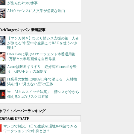
が生んだ4つの惨事
AIガバナンスに人文学が必要な理由
TechTargetジャパン 新着記事
【マンガ付き】ひとり情シス支援の第一人者
が教える”中堅中小企業こそRAGを使うべき
理由”
Uber Eatsに学ぶAIエージェント本番運用術
1万都市の料理画像を自己修復
Azureは限界ギリギリ 絶好調Microsoftを襲
う「GPU不足」の深刻度
IT業界の女性は9割が10年で消える 人材枯
渇を招く“見えない壁”の正体
米「AIキルスイッチ法案」 情シスが今から
備える5つのリスク回避策
ホワイトペーパーランキング
026/08/08 UPDATE
マンガで解説、1日で生成AI環境を構築できる
ワークショップの中身とは？