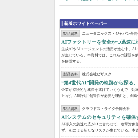
新着ホワイトペーパー
製品資料
ニュータニックス・ジャパン合同
AIファクトリーを安全かつ迅速に
生成AIやAIエージェントの活用が進む中、
が生じている。本資料では、これらの課題を解
を解説する。
製品資料
株式会社ビザスク
“第4世代AI”開発の軌跡から探る
企業が持続的な成長を遂げていくうえで「効
1つだ。AI時代に創造性が必要な理由と、創造
製品資料
クラウドストライク合同会社
AIシステムのセキュリティを確保
AI導入の急速な広がりに合わせて、攻撃対象
ず、AIによる新たなリスクが生じている。本