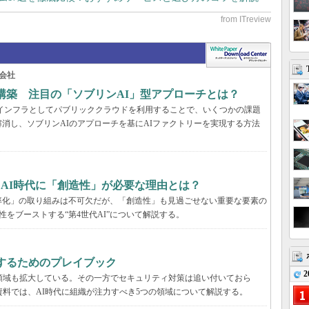
会社
構築 注目の「ソブリンAI」型アプローチとは？
AIインフラとしてパブリッククラウドを利用することで、いくつかの課題
消し、ソブリンAIのアプローチを基にAIファクトリーを実現する方法
、AI時代に「創造性」が必要な理由とは？
率化」の取り組みは不可欠だが、「創造性」も見過ごせない重要な要素の
性をブーストする“第4世代AI”について解説する。
するためのプレイブック
2
領域も拡大している。その一方でセキュリティ対策は追い付いておら
資料では、AI時代に組織が注力すべき5つの領域について解説する。