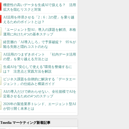
機密性の高いデータを生成AIで扱える？ 活用
拡大を阻むリスクと対策
AI活用を停滞させる「2：6：2の壁」を乗り越
えるためのポイントとは？
「エージェント型AI」導入の課題を解消、本格
運用に向けた4つの基本ステップ
経営層の「AI導入しろ」で予算破綻？ 95％が
陥る失敗と隠れコストのわな
AI活用のつまずきポイント 「社内データ活用
の壁」を乗り越える方法とは
生成AIを“安心して使える”環境を整備するに
は？ 注意点と実践方法を解説
ビジネス課題を自律的に解決する「データエー
ジェント」の仕組みと構築ガイド
AIの導入だけで終わらせない、全社規模でAIを
定着させるための4つのステップ
2026年の製造業界トレンド、エージェント型AI
が切り開く未来とは
ITmedia マーケティング新着記事