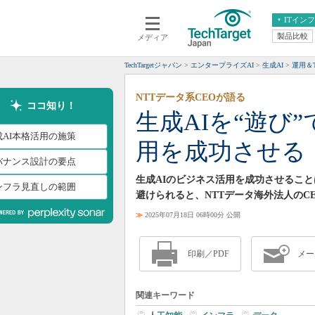
ITイン
製品比較
メディア
クラウド
エンタープライズ
ERP
仮想化
TechTargetジャパン
エンタープライズAI
生成AI
運用＆T
データ分析
サーバ＆ストレージ
NTTデータ系CEOが語る
CX
スマートモバイル
ココ知り！
生成AIを“遊び
情報系システム
ネットワーク
成AI本格活用の施策
用を成功させる
システム運用管理
バナンス設計の要点
生成AIのビジネス活用を成功させるこ
ンフラ見直しの範囲
避けられると、NTTデータ海外法人のC
≫
2025年07月18日 06時00分 公開
印刷／PDF
メー
関連キーワード