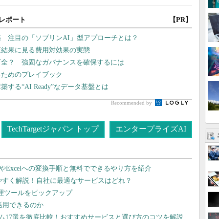
レポート
【PR】
築 注目の「ソブリンAI」型アプローチとは？
査結果に見る費用対効果の実態
万全？ 強固なガバナンスを確保するには
るためのプレイブック
る“AI Ready”なデータ基盤とは
Recommended by
TechTargetジャパン トップ
エンタープライズAI
dやExcelへの変換手順と無料でできるやり方を紹介
りやすく解説！自社に最適なサービスはどれ？
管理ツールをピックアップ
で活用できるのか
テム17選を徹底比較！おすすめサービスと選び方のコツを解説