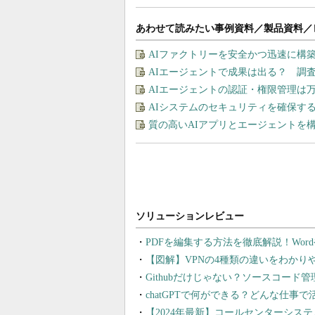
あわせて読みたい事例資料／製品資料／
AIファクトリーを安全かつ迅速に構
AIエージェントで成果は出る？ 調
AIエージェントの認証・権限管理は
AIシステムのセキュリティを確保す
質の高いAIアプリとエージェントを構築す
PDFを編集する方法を徹底解説！Wor
【図解】VPNの4種類の違いをわか
Githubだけじゃない？ソースコード
chatGPTで何ができる？どんな仕事
【2024年最新】コールセンターシス