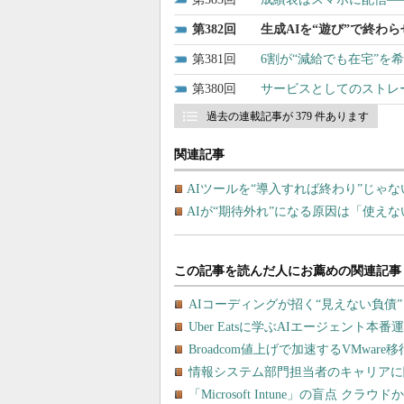
382
生成AIを“遊び”で終わ
381
6割が“減給でも在宅”
380
サービスとしてのストレー
過去の連載記事が 379 件あります
関連記事
AIツールを“導入すれば終わり”じゃな
AIが“期待外れ”になる原因は「使え