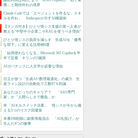
継続利用は4割どまり M365 Copilotが「効く業
務」と期待外れの境界
Claude Codeでは「エージェントを作るな、スキ
ルを作れ」 Anthropicが示すAI構築術
【マンガ付き】ひとり情シス支援の第一人者が
教える”中堅中小企業こそRAGを使うべき理由”
ひとり情シスの負荷を減らす 生成AIを「優秀
な部下」に変える活用例6選
「結局使わなくなる」Microsoft 365 Copilotを半
年で定着 キリンの3施策
AIガバナンスに人文学が必要な理由
日立が放つ「生成AI×数理最適化」の威力 生
産ライン設計の自動化で工数87％削減
あなたはどっちのキャリア？ 「AIの専門
家」か「人間らしさで勝負」か
米「AIキルスイッチ法案」 情シスが今から備
える5つのリスク回避策
本番DB削除に顧客情報流出 「AI丸投げ」が
生んだ4つの惨事