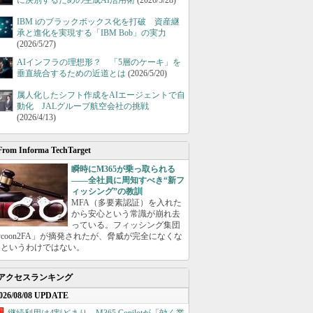
に決別するための生成AI活用術
(2026/5/28)
IBM iのブラックボックス化を打破 資産継
承と進化を実現する「IBM Bob」の実力
(2026/5/27)
AIインフラの理想形？ 「5層のケーキ」を
垂直統合するための近道とは
(2026/5/20)
属人化したシフト作成をAIエージェントで自
動化 JALグループ航空会社の挑戦
(2026/4/13)
From Informa TechTarget
瞬時にM365が乗っ取られる
――全社員に周知すべき“新フ
ィッシング”の教訓
MFA（多要素認証）を入れた
から安心という常識が崩れ去
っている。フィッシング集団
ycoon2FA」が摘発されたが、脅威が完全になくな
たというわけではない。
アクセスランキング
026/08/08 UPDATE