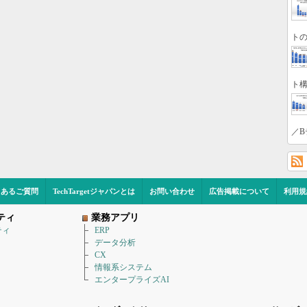
トの
ト構
／B
くあるご質問
TechTargetジャパンとは
お問い合わせ
広告掲載について
利用規
ティ
業務アプリ
ティ
ERP
データ分析
CX
情報系システム
エンタープライズAI