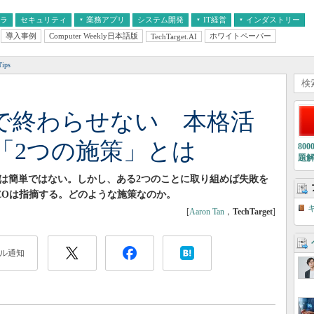
フラ
セキュリティ
業務アプリ
システム開発
IT経営
インダストリー
導入事例
Computer Weekly日本語版
ホワイトペーパー
TechTarget.AI
AI
経営とIT
医療IT
中堅・中小企業とIT
教育IT
ips
”で終わらせない 本格活
「2つの施策」とは
80
題
とは簡単ではない。しかし、ある2つのことに取り組めば失敗を
EOは指摘する。どのような施策なのか。
[
Aaron Tan
，
TechTarget
]
ル通知