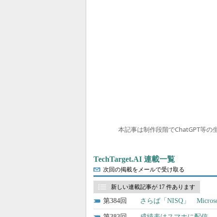
本記事は制作段階でChatGPT等
TechTarget.AI 連載一覧
次回の掲載をメールで受け取る
新しい連載記事が 17 件あります
384
さらば「NISQ」 Mic
383
成績表はスマホに配信――