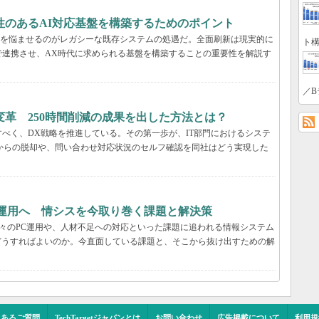
性のあるAI対応基盤を構築するためのポイント
T部門を悩ませるのがレガシーな既存システムの処遇だ。全面刷新は現実的に
ト構
で連携させ、AX時代に求められる基盤を構築することの重要性を解説す
／B
革 250時間削減の成果を出した方法とは？
べく、DX戦略を推進している。その第一歩が、IT部門におけるシステ
管理からの脱却や、問い合わせ対応状況のセルフ確認を同社はどう実現した
T運用へ 情シスを今取り巻く課題と解決策
日々のPC運用や、人材不足への対応といった課題に追われる情報システム
どうすればよいのか。今直面している課題と、そこから抜け出すための解
くあるご質問
TechTargetジャパンとは
お問い合わせ
広告掲載について
利用規