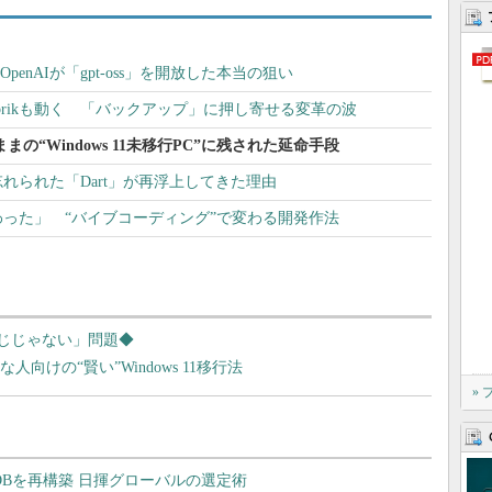
penAIが「gpt-oss」を開放した本当の狙い
ity、Rubrikも動く 「バックアップ」に押し寄せる変革の波
たままの“Windows 11未移行PC”に残された延命手段
しては忘れられた「Dart」が再浮上してきた理由
った」 “バイブコーディング”で変わる開発作法
10と同じじゃない」問題◆
な人向けの“賢い”Windows 11移行法
»