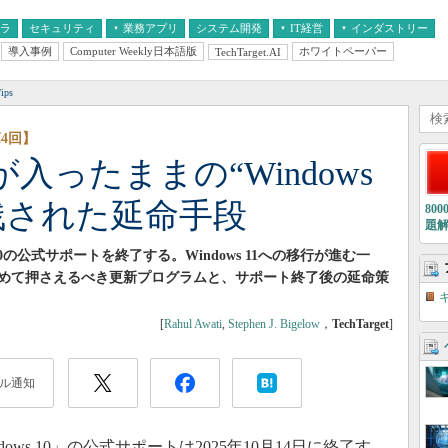
フラ
セキュリティ
業務アプリ
システム開発
IT経営
インダストリー
導入事例
Computer Weekly日本語版
ホワイトペーパー
TechTarget.AI
AI
経営とIT
医療IT
中堅・中小企業とIT
教育IT
ps
第4回】
0」が入ったままの“Windows
に残された延命手段
80
題
dows 10の公式サポートを終了する。Windows 11への移行が進む一
めて押さえるべき更新プログラムと、サポート終了後の延命策
[
Rahul Awati
,
Stephen J. Bigelow
，
TechTarget
]
ル通知
ndows 10」の公式サポートは2025年10月14日に終了す