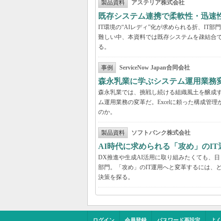
製品資料
アステリア株式会社
既存システム連携で柔軟性・迅速
IT環境の“AIレディ”化が求められる折、I
難しい中、本資料では既存システムを疎結合
る。
事例
ServiceNow Japan合同会社
森永乳業に学ぶシステム運用業務変
森永乳業では、挑戦し続ける組織風土を醸成す
ム運用業務の変革だ。Excelに頼った構成
のか。
製品資料
ソフトバンク株式会社
AI時代に求められる「攻め」のI
DX推進や生成AI活用に取り組みたくても、
部門。「攻め」のIT運用へと変革するには、
決策を探る。
ログイン
会員登録
パスワード再設定
よ