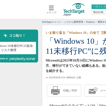
ITイン
製品比較
メディア
クラウド
エンタープライズ
ERP
仮想化
TechTargetジャパン
システム運用管理
Windows
運用＆Ti
データ分析
サーバ＆ストレージ
いま振り返る「Windows 10」の全て【
CX
スマートモバイル
ココ知り！
「Windows 1
情報系システム
ネットワーク
ndows 10未移行PCの延命
11未移行PC”
システム運用管理
とリスク整理
Microsoftは2025年10月14日にWin
方、移行ができていない組織もある。改
を紹介する。
≫
2025年08月21日 08時00分 公開
印刷／PDF
メー
MicrosoftのクライアントOS「Wi