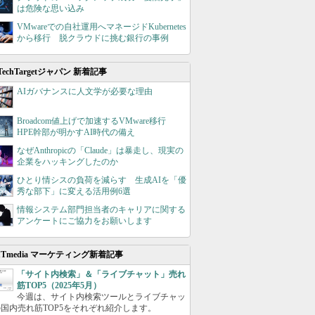
は危険な思い込み
VMwareでの自社運用へマネージドKubernetes
から移行 脱クラウドに挑む銀行の事例
TechTargetジャパン 新着記事
AIガバナンスに人文学が必要な理由
Broadcom値上げで加速するVMware移行
HPE幹部が明かすAI時代の備え
なぜAnthropicの「Claude」は暴走し、現実の
企業をハッキングしたのか
ひとり情シスの負荷を減らす 生成AIを「優
秀な部下」に変える活用例6選
情報システム部門担当者のキャリアに関する
アンケートにご協力をお願いします
ITmedia マーケティング新着記事
「サイト内検索」＆「ライブチャット」売れ
筋TOP5（2025年5月）
今週は、サイト内検索ツールとライブチャッ
国内売れ筋TOP5をそれぞれ紹介します。