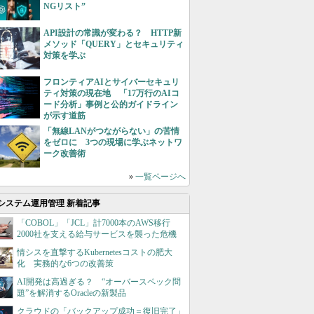
NGリスト”
API設計の常識が変わる？ HTTP新
メソッド「QUERY」とセキュリティ
対策を学ぶ
フロンティアAIとサイバーセキュリ
ティ対策の現在地 「17万行のAIコ
ード分析」事例と公的ガイドライン
が示す道筋
「無線LANがつながらない」の苦情
をゼロに 3つの現場に学ぶネットワ
ーク改善術
»
一覧ページへ
システム運用管理 新着記事
「COBOL」「JCL」計7000本のAWS移行
2000社を支える給与サービスを襲った危機
情シスを直撃するKubernetesコストの肥大
化 実務的な6つの改善策
AI開発は高過ぎる？ “オーバースペック問
題”を解消するOracleの新製品
クラウドの「バックアップ成功＝復旧完了」