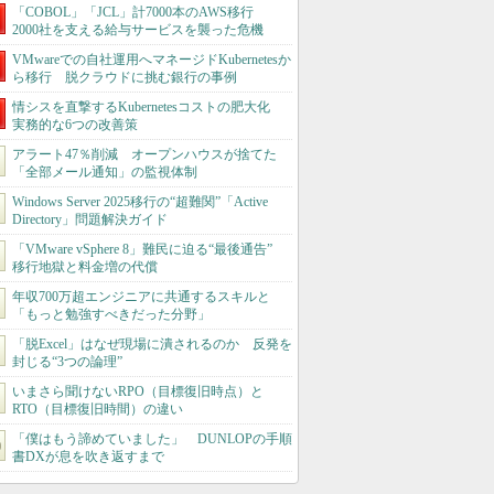
「COBOL」「JCL」計7000本のAWS移行
2000社を支える給与サービスを襲った危機
VMwareでの自社運用へマネージドKubernetesか
ら移行 脱クラウドに挑む銀行の事例
情シスを直撃するKubernetesコストの肥大化
実務的な6つの改善策
アラート47％削減 オープンハウスが捨てた
「全部メール通知」の監視体制
Windows Server 2025移行の“超難関”「Active
Directory」問題解決ガイド
「VMware vSphere 8」難民に迫る“最後通告”
移行地獄と料金増の代償
年収700万超エンジニアに共通するスキルと
「もっと勉強すべきだった分野」
「脱Excel」はなぜ現場に潰されるのか 反発を
封じる“3つの論理”
いまさら聞けないRPO（目標復旧時点）と
RTO（目標復旧時間）の違い
「僕はもう諦めていました」 DUNLOPの手順
書DXが息を吹き返すまで