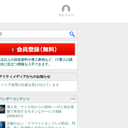
マイページ
00点以上の技術資料や導入事例など、IT導入の課
解決に役立つ情報を入手できます。
アイティメディアからのお知らせ
キャリア採用の応募を受け付けています
ベンダーコンテンツ
PR
属人化・サイロ化からの脱却──AIと統合基
盤で実現するモダンなサービス体験
(2026/4/27)
正解のない「クラウドとオンプレの割合」問