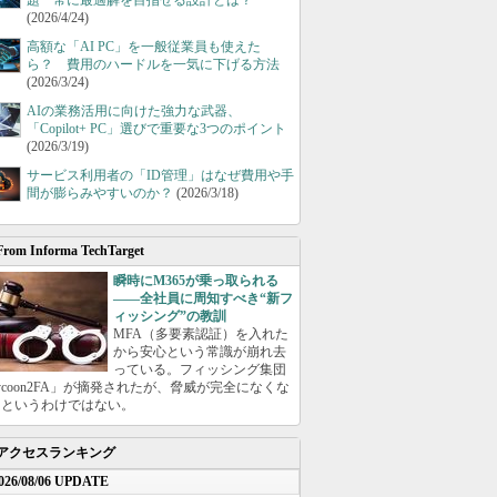
題 常に最適解を目指せる設計とは？
(2026/4/24)
高額な「AI PC」を一般従業員も使えた
ら？ 費用のハードルを一気に下げる方法
(2026/3/24)
AIの業務活用に向けた強力な武器、
「Copilot+ PC」選びで重要な3つのポイント
(2026/3/19)
サービス利用者の「ID管理」はなぜ費用や手
間が膨らみやすいのか？
(2026/3/18)
From Informa TechTarget
瞬時にM365が乗っ取られる
――全社員に周知すべき“新フ
ィッシング”の教訓
MFA（多要素認証）を入れた
から安心という常識が崩れ去
っている。フィッシング集団
ycoon2FA」が摘発されたが、脅威が完全になくな
たというわけではない。
アクセスランキング
026/08/06 UPDATE