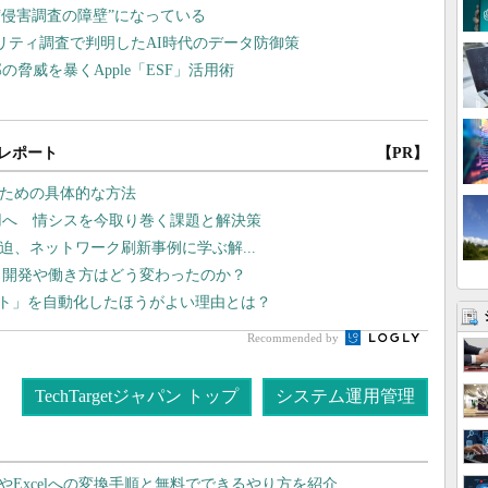
レポート
【PR】
るための具体的な方法
運用へ 情シスを今取り巻く課題と解決策
線が逼迫、ネットワーク刷新事例に学ぶ解...
プリ開発や働き方はどう変わったのか？
テスト」を自動化したほうがよい理由とは？
Recommended by
TechTargetジャパン トップ
システム運用管理
dやExcelへの変換手順と無料でできるやり方を紹介