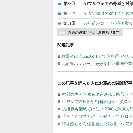
33
AIマルウェアの脅威と対
32
AI安定稼働の鍵は「可観
31
60年前のコードが今も動
過去の連載記事が 30 件あります
関連記事
攻撃者は「ChatGPT」で何を調べて
北朝鮮ハッカー、身分を装い米国企業