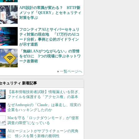
API設計の常識が変わる？ HTTP新
メソッド「QUERY」とセキュリティ
対策を学ぶ
フロンティアAIとサイバーセキュリ
ティ対策の現在地 「17万行のAIコ
ード分析」事例と公的ガイドライン
が示す道筋
「無線LANがつながらない」の苦情
をゼロに 3つの現場に学ぶネットワ
ーク改善術
»
一覧ページへ
セキュリティ 新着記事
【基本情報技術者試験】情報漏えいを防ぎ、
ファイルを保護する「アクセス権」の基本
なぜAnthropicの「Claude」は暴走し、現実の
企業をハッキングしたのか
Macを守る「ロックダウンモード」が“侵害
調査の障壁”になっている
AIエージェントがサプライチェーンの死角
に 情シスを襲う新種の脆弱性