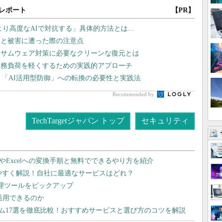
レポート
【PR】
より高度なAIで対抗する」具体的方法とは...
」と被害に遭った際の注意点
ンサムウェア対策に必要なクリーンな復元とは
業務負荷を軽くするための実践的アプローチ
、「AI活用型防御」への転換の必要性と実践法
Recommended by
TechTargetジャパン トップ
セキュリティ
dやExcelへの変換手順と無料でできるやり方を紹介
りやすく解説！自社に最適なサービスはどれ？
管理ツールをピックアップ
で活用できるのか
テム17選を徹底比較！おすすめサービスと選び方のコツを解説