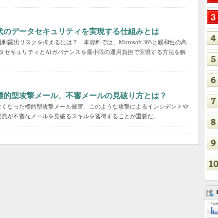
解説：AI時代のデータセキュリティを実現する仕組みとは
露出リスクを抑えるには？ 本資料では、Microsoft 365と親和性の高
包括的なデータセキュリティとAIガバナンスを最小限の運用負担で実現する方法を解
標的型攻撃メール、不審メールの見破り方とは？
なくなった標的型攻撃メール被害。このような攻撃によるインシデントや
業員が不審なメールを見破るスキルを習得することが重要だ。