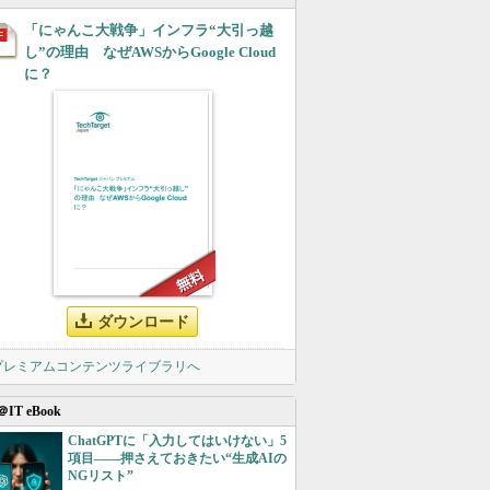
「にゃんこ大戦争」インフラ“大引っ越
し”の理由 なぜAWSからGoogle Cloud
に？
ダウンロード
 プレミアムコンテンツライブラリへ
＠IT eBook
ChatGPTに「入力してはいけない」5
項目――押さえておきたい“生成AIの
NGリスト”