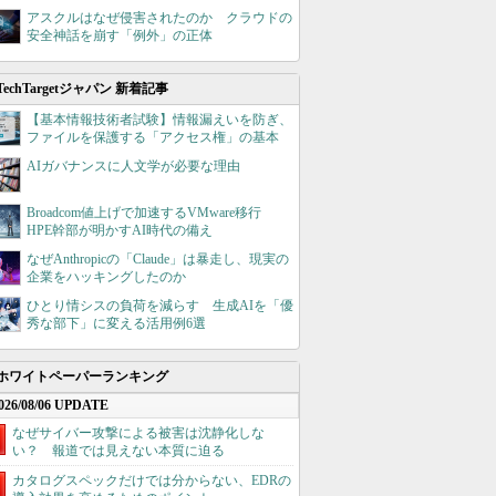
アスクルはなぜ侵害されたのか クラウドの
安全神話を崩す「例外」の正体
TechTargetジャパン 新着記事
【基本情報技術者試験】情報漏えいを防ぎ、
ファイルを保護する「アクセス権」の基本
AIガバナンスに人文学が必要な理由
Broadcom値上げで加速するVMware移行
HPE幹部が明かすAI時代の備え
なぜAnthropicの「Claude」は暴走し、現実の
企業をハッキングしたのか
ひとり情シスの負荷を減らす 生成AIを「優
秀な部下」に変える活用例6選
ホワイトペーパーランキング
026/08/06 UPDATE
なぜサイバー攻撃による被害は沈静化しな
い？ 報道では見えない本質に迫る
カタログスペックだけでは分からない、EDRの