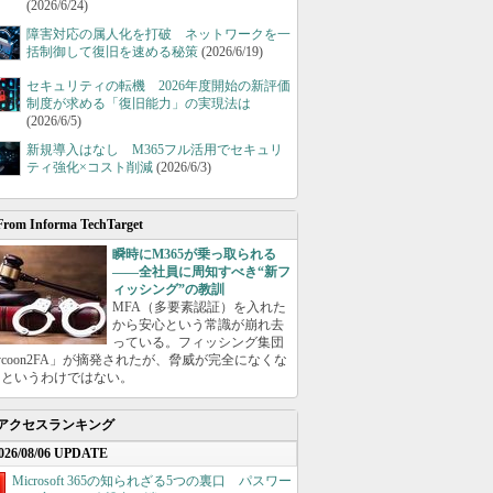
(2026/6/24)
障害対応の属人化を打破 ネットワークを一
括制御して復旧を速める秘策
(2026/6/19)
セキュリティの転機 2026年度開始の新評価
制度が求める「復旧能力」の実現法は
(2026/6/5)
新規導入はなし M365フル活用でセキュリ
ティ強化×コスト削減
(2026/6/3)
From Informa TechTarget
瞬時にM365が乗っ取られる
――全社員に周知すべき“新フ
ィッシング”の教訓
MFA（多要素認証）を入れた
から安心という常識が崩れ去
っている。フィッシング集団
ycoon2FA」が摘発されたが、脅威が完全になくな
たというわけではない。
アクセスランキング
026/08/06 UPDATE
Microsoft 365の知られざる5つの裏口 パスワー