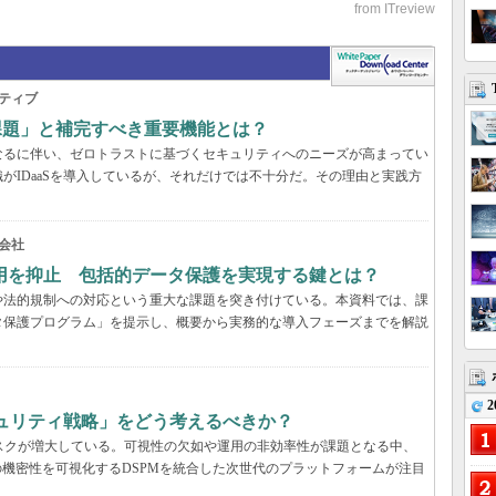
ティブ
の課題」と補完すべき重要機能とは？
なるに伴い、ゼロトラストに基づくセキュリティへのニーズが高まってい
がIDaaSを導入しているが、それだけでは不十分だ。その理由と実践方
会社
用を抑止 包括的データ保護を実現する鍵とは？
や法的規制への対応という重大な課題を突き付けている。本資料では、課
タ保護プログラム」を提示し、概要から実務的な導入フェーズまでを解説
2
キュリティ戦略」をどう考えるべきか？
いリスクが増大している。可視性の欠如や運用の非効率性が課題となる中、
の機密性を可視化するDSPMを統合した次世代のプラットフォームが注目