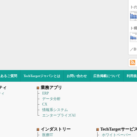
トの
ト構
／B
くあるご質問
TechTargetジャパンとは
お問い合わせ
広告掲載について
利用規
ティ
業務アプリ
ティ
ERP
データ分析
CX
情報系システム
エンタープライズAI
インダストリー
TechTargetサービ
医療IT
ホワイトペーパー