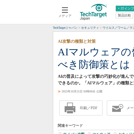
ITイン
製品比較
メディア
クラウド
エンタープライズ
ERP
仮想化
TechTargetジャパン
セキュリティ
ウイルス／ワーム／ラ
データ分析
サーバ＆ストレージ
AI攻撃の種類と対策
CX
スマートモバイル
AIマルウェア
情報系システム
ネットワーク
べき防御策とは
システム運用管理
AIの普及によって攻撃の巧妙化が進ん
できるのか。「AIマルウェア」の種類
≫
2025年10月21日 05時00分 公開
印刷／PDF
メー
関連キーワード