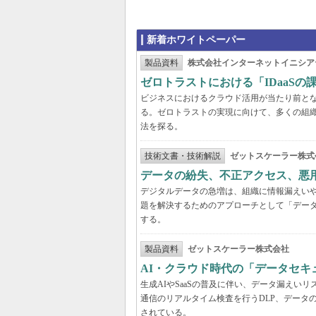
新着ホワイトペーパー
製品資料
株式会社インターネットイニシア
ゼロトラストにおける「IDaaS
ビジネスにおけるクラウド活用が当たり前と
る。ゼロトラストの実現に向けて、多くの組織
法を探る。
技術文書・技術解説
ゼットスケーラー株式
データの紛失、不正アクセス、悪
デジタルデータの急増は、組織に情報漏えい
題を解決するためのアプローチとして「デー
する。
製品資料
ゼットスケーラー株式会社
AI・クラウド時代の「データセ
生成AIやSaaSの普及に伴い、データ漏え
通信のリアルタイム検査を行うDLP、データ
されている。