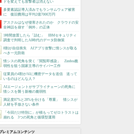
ドを変えても攻撃者は消えない
多要素認証導入済みでもランサムウェア被害
に 復旧費用は平均2億7000万円
アスクルはなぜ侵害されたのか クラウドの安
全神話を崩す「例外」の正体
1時間放置したら「詰む」 IBMセキュリティ
調査で判明したAI時代のデータ防御策
8割が自信喪失 AIアプリ攻撃に情シスが取る
べき一元防衛
情シスの死角を突く「閲覧即感染」 Zimbra脆
弱性を狙う国家主導のサイバー工作
従業員の4割がAIに機密データを送信 送って
いるのはどんな人？
AIエージェントがサプライチェーンの死角に
情シスを襲う新種の脆弱性
満足度87%と28%を分ける「尊重」 情シスが
人材を手放さない条件
「今回だけ特別に」が積もってゼロトラストは
崩れる 3つの死角と循環型運用
プレミアムコンテンツ