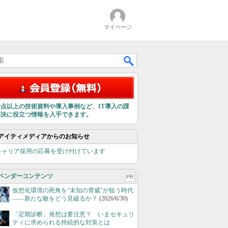
マイページ
00点以上の技術資料や導入事例など、IT導入の課
解決に役立つ情報を入手できます。
アイティメディアからのお知らせ
キャリア採用の応募を受け付けています
ベンダーコンテンツ
PR
仮想化環境の死角を“未知の脅威”が狙う時代
――新たな敵をどう見破るか？
(2026/6/30)
「定期診断」発想は要注意？ いまセキュリ
ティに求められる持続的な対策とは