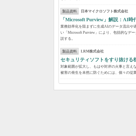
製品資料
日本マイクロソフト株式会社
「Microsoft Purview」
業務効率化を阻まずに生成AIのデータ流出や過剰
い「Microsoft Purview」により、
説する。
製品資料
LRM株式会社
セキュリティソフトをすり抜ける
対象範囲が拡大し、もはや対岸の火事と言え
被害の発生を未然に防ぐためには、個々の従