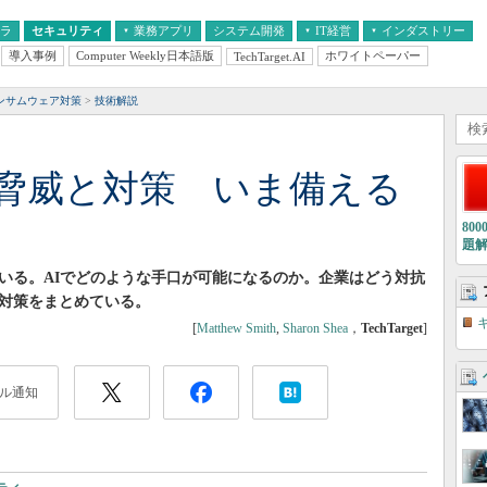
フラ
セキュリティ
業務アプリ
システム開発
IT経営
インダストリー
導入事例
Computer Weekly日本語版
ホワイトペーパー
TechTarget.AI
AI
経営とIT
医療IT
中堅・中小企業とIT
教育IT
ンサムウェア対策
技術解説
の脅威と対策 いま備える
80
題
でいる。AIでどのような手口が可能になるのか。企業はどう対抗
と対策をまとめている。
[
Matthew Smith
,
Sharon Shea
，
TechTarget
]
ル通知