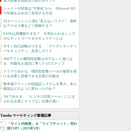
導入効果を高めるためのポイント
シャドーAI対策は“可視化”から Microsoft 365
で現場を止めずに実現する方法
AIエージェントに潜む“見えないリスク”、過剰
なアクセス権をどう制御する？
SASEは高機能すぎる？ 今求められるシンプ
ルなネットワーク＆セキュリティとは
今すぐ自己診断ができる 「アイデンティティ
ーセキュリティ」見直しガイド
Webアプリの脆弱性診断はAIでもっと楽にな
る 内製化を成功に導く3つのステップ
ドラマで分かる、標的型攻撃メールの被害を受
ける企業と回避できる企業の分岐点
熊本城マラソンが顔認証システムを導入、本人
確認はどのように変わったのか？
5分で分かる、「ビジネス詐欺メール」にだま
される企業とそうでない企業の違い
ITmedia マーケティング新着記事
「サイト内検索」＆「ライブチャット」売れ
筋TOP5（2025年5月）