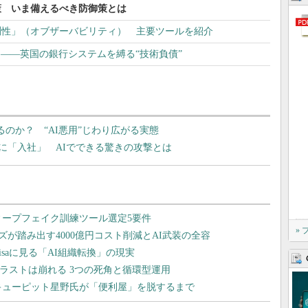
策 いま備えるべき防御策とは
測性」（オブザーバビリティ） 主要ツールを紹介
く――英国の銀行システムを縛る“技術負債”
いるのか？ “AI悪用”じわり広がる実態
に「入社」 AIでできる驚きの攻撃とは
»