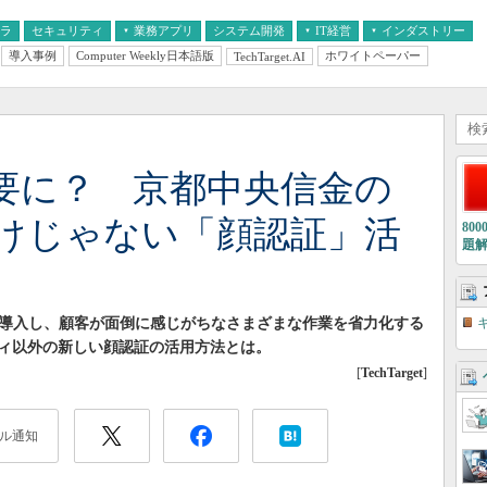
フラ
セキュリティ
業務アプリ
システム開発
IT経営
インダストリー
導入事例
Computer Weekly日本語版
ホワイトペーパー
TechTarget.AI
AI
経営とIT
医療IT
中堅・中小企業とIT
教育IT
要に？ 京都中央信金の
けじゃない「顔認証」活
80
題
を導入し、顧客が面倒に感じがちなさまざまな作業を省力化する
ィ以外の新しい顔認証の活用方法とは。
[
TechTarget
]
ル通知