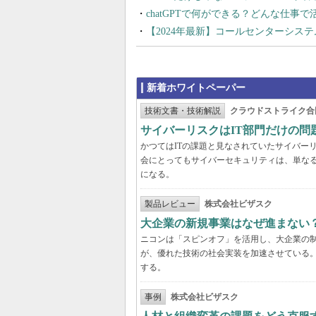
chatGPTで何ができる？どんな仕事
【2024年最新】コールセンターシス
新着ホワイトペーパー
技術文書・技術解説
クラウドストライク合
サイバーリスクはIT部門だけの
かつてはITの課題と見なされていたサイバー
会にとってもサイバーセキュリティは、単な
になる。
製品レビュー
株式会社ビザスク
大企業の新規事業はなぜ進まない
ニコンは「スピンオフ」を活用し、大企業の
が、優れた技術の社会実装を加速させている
する。
事例
株式会社ビザスク