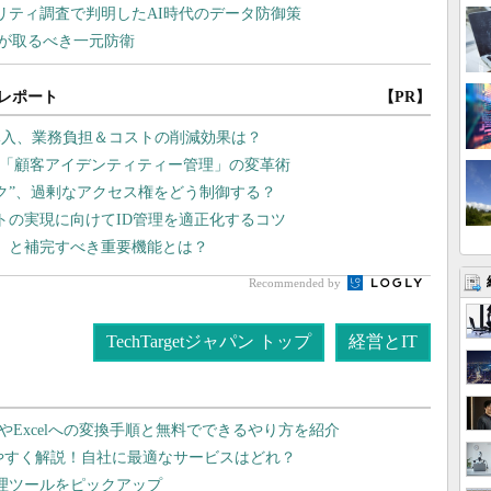
レポート
【PR】
導入、業務負担＆コストの削減効果は？
、「顧客アイデンティティー管理」の変革術
スク”、過剰なアクセス権をどう制御する？
ストの実現に向けてID管理を適正化するコツ
題」と補完すべき重要機能とは？
Recommended by
TechTargetジャパン トップ
経営とIT
dやExcelへの変換手順と無料でできるやり方を紹介
りやすく解説！自社に最適なサービスはどれ？
管理ツールをピックアップ