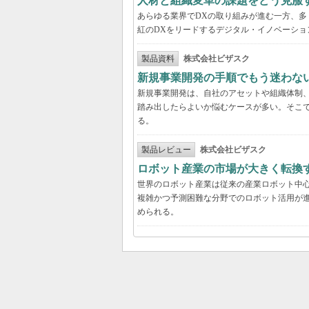
人材と組織変革の課題をどう克服
あらゆる業界でDXの取り組みが進む一方、
紅のDXをリードするデジタル・イノベーショ
製品資料
株式会社ビザスク
新規事業開発の手順でもう迷わな
新規事業開発は、自社のアセットや組織体制
踏み出したらよいか悩むケースが多い。そこで
る。
製品レビュー
株式会社ビザスク
ロボット産業の市場が大きく転換
世界のロボット産業は従来の産業ロボット中
複雑かつ予測困難な分野でのロボット活用が進
められる。