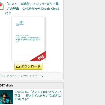
「にゃんこ大戦争」インフラ“大引っ越
し”の理由 なぜAWSからGoogle Cloud
に？
ダウンロード
 プレミアムコンテンツライブラリへ
＠IT eBook
ChatGPTに「入力してはいけない」5
項目――押さえておきたい“生成AIの
NGリスト”