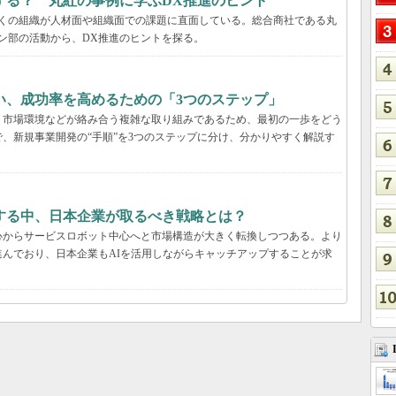
する？ 丸紅の事例に学ぶDX推進のヒント
多くの組織が人材面や組織面での課題に直面している。総合商社である丸
ン部の活動から、DX推進のヒントを探る。
い、成功率を高めるための「3つのステップ」
、市場環境などが絡み合う複雑な取り組みであるため、最初の一歩をどう
、新規事業開発の“手順”を3つのステップに分け、分かりやすく解説す
する中、日本企業が取るべき戦略とは？
心からサービスロボット中心へと市場構造が大きく転換しつつある。より
んでおり、日本企業もAIを活用しながらキャッチアップすることが求