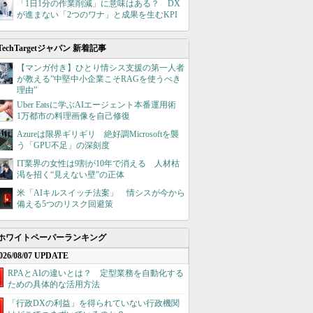
「1日1分の作業削減」に意味はある？ DX
が進まない「2つのワナ」と成果を生むKPI
TechTargetジャパン 新着記事
【マンガ付き】ひとり情シス支援の第一人者
が教える”中堅中小企業こそRAGを使うべき
理由”
Uber Eatsに学ぶAIエージェント本番運用術
1万都市の料理画像を自己修復
Azureは限界ギリギリ 絶好調Microsoftを襲
う「GPU不足」の深刻度
IT業界の女性は9割が10年で消える 人材枯
渇を招く“見えない壁”の正体
米「AIキルスイッチ法案」 情シスが今から
備える5つのリスク回避策
ホワイトペーパーランキング
026/08/07 UPDATE
RPAとAIの違いとは？ 定型業務を自動化する
ための具体的な活用方法
「行政DXの利益」を得られていない行政機関