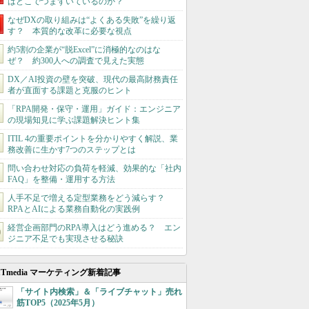
はどこでつまずいているのか？
なぜDXの取り組みは“よくある失敗”を繰り返
す？ 本質的な改革に必要な視点
約5割の企業が“脱Excel”に消極的なのはな
ぜ？ 約300人への調査で見えた実態
DX／AI投資の壁を突破、現代の最高財務責任
者が直面する課題と克服のヒント
「RPA開発・保守・運用」ガイド：エンジニア
の現場知見に学ぶ課題解決ヒント集
ITIL 4の重要ポイントを分かりやすく解説、業
務改善に生かす7つのステップとは
問い合わせ対応の負荷を軽減、効果的な「社内
FAQ」を整備・運用する方法
人手不足で増える定型業務をどう減らす？
RPAとAIによる業務自動化の実践例
経営企画部門のRPA導入はどう進める？ エン
ジニア不足でも実現させる秘訣
ITmedia マーケティング新着記事
「サイト内検索」＆「ライブチャット」売れ
筋TOP5（2025年5月）