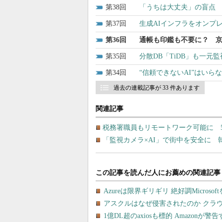
38
「うちは大丈夫」の盲点 Ar
37
生成AIインフラをオンプレミ
36
通帳も印鑑も不要に？ 
35
分散DB「TiDB」も一
34
“信頼できないAI”はいらない
過去の連載記事が 33 件あります
関連記事
税務署職員もリモートワーク可能に 
「監視カメラ×AI」で街中を安全に