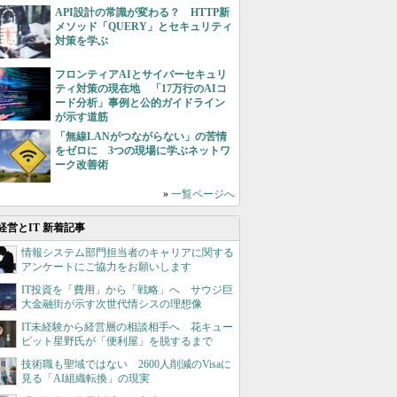
API設計の常識が変わる？ HTTP新
メソッド「QUERY」とセキュリティ
対策を学ぶ
フロンティアAIとサイバーセキュリ
ティ対策の現在地 「17万行のAIコ
ード分析」事例と公的ガイドライン
が示す道筋
「無線LANがつながらない」の苦情
をゼロに 3つの現場に学ぶネットワ
ーク改善術
»
一覧ページへ
経営とIT 新着記事
情報システム部門担当者のキャリアに関する
アンケートにご協力をお願いします
IT投資を「費用」から「戦略」へ サウジ巨
大金融街が示す次世代情シスの理想像
IT未経験から経営層の相談相手へ 花キュー
ピット星野氏が「便利屋」を脱するまで
技術職も聖域ではない 2600人削減のVisaに
見る「AI組織転換」の現実