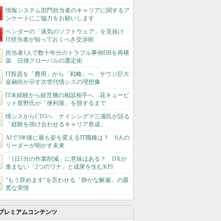
情報システム部門担当者のキャリアに関するア
ンケートにご協力をお願いします
ベンダーの「蒸気のソフトウェア」を見抜け
IT担当者が知っておくべき交渉術
担当者1人で数十年分のトラブル事例DBを再構
築 日揮グローバルの選定術
IT投資を「費用」から「戦略」へ サウジ巨大
金融街が示す次世代情シスの理想像
IT未経験から経営層の相談相手へ 花キューピ
ット星野氏が「便利屋」を脱するまで
情シスからCTOへ ナインシグマ三浦氏が語る
「経験を掛け合わせるキャリア形成」
AIで3年後に最も姿を変えるIT職種は？ 6人の
リーダーが明かす未来
「1日1分の作業削減」に意味はある？ DXが
進まない「2つのワナ」と成果を生むKPI
“もう辞めます”を言わせる「静かな解雇」の最
悪な実情
プレミアムコンテンツ