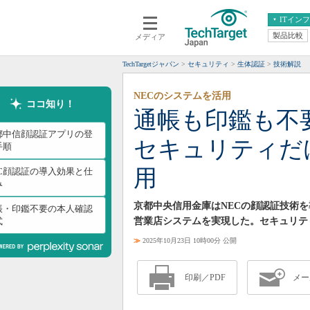
ITイン
製品比較
メディア
クラウド
エンタープライズ
ERP
仮想化
TechTargetジャパン
セキュリティ
生体認証
技術解説
データ分析
サーバ＆ストレージ
NECのシステムを活用
CX
スマートモバイル
ココ知り！
通帳も印鑑も不
情報系システム
ネットワーク
都中信顔認証アプリの登
セキュリティだ
システム運用管理
手順
用
EC顔認証の導入効果と仕
み
京都中央信用金庫はNECの顔認証技術
帳・印鑑不要の本人確認
式
営業店システムを実現した。セキュリテ
≫
2025年10月23日 10時00分 公開
印刷／PDF
メー