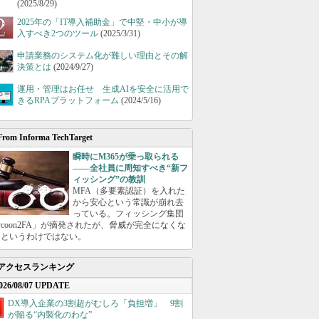
(2025/8/29)
2025年の「IT導入補助金」で中堅・中小が導
入すべき2つのツール
(2025/3/31)
申請業務のシステム化が難しい理由とその解
決策とは
(2024/9/27)
運用・管理はお任せ 生成AIを安全に活用で
きるRPAプラットフォーム
(2024/5/16)
From Informa TechTarget
瞬時にM365が乗っ取られる
――全社員に周知すべき“新フ
ィッシング”の教訓
MFA（多要素認証）を入れた
から安心という常識が崩れ去
っている。フィッシング集団
ycoon2FA」が摘発されたが、脅威が完全になくな
たというわけではない。
アクセスランキング
026/08/07 UPDATE
DX導入企業の3割超がむしろ「負担増」 9割
が陥る“内製化のわな”