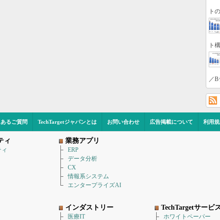
トの
ト構
／B
くあるご質問
TechTargetジャパンとは
お問い合わせ
広告掲載について
利用規
ティ
業務アプリ
ティ
ERP
データ分析
CX
情報系システム
エンタープライズAI
インダストリー
TechTargetサービ
医療IT
ホワイトペーパー