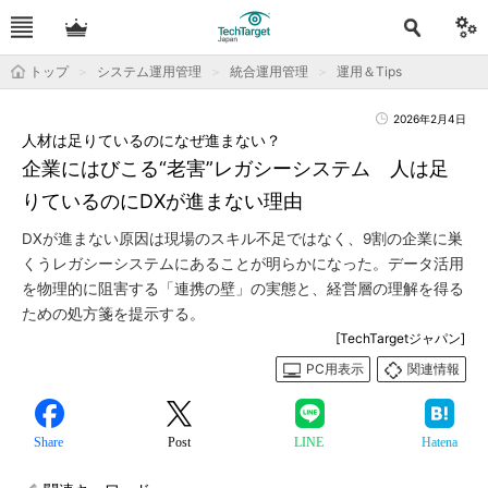
トップ
システム運用管理
統合運用管理
運用＆Tips
2026年2月4日
人材は足りているのになぜ進まない？
企業にはびこる“老害”レガシーシステム 人は足
りているのにDXが進まない理由
DXが進まない原因は現場のスキル不足ではなく、9割の企業に巣
くうレガシーシステムにあることが明らかになった。データ活用
を物理的に阻害する「連携の壁」の実態と、経営層の理解を得る
ための処方箋を提示する。
[TechTargetジャパン]
PC用表示
関連情報
Share
Post
LINE
Hatena