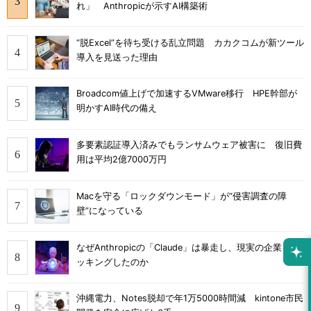
れ」 Anthropicが示すAI構築術
“脱Excel”を待ち受ける乱立問題 カカクコムが新ツール
導入を見送った理由
Broadcom値上げで加速するVMware移行 HPE幹部が
明かすAI時代の備え
多要素認証導入済みでもランサムウェア被害に 復旧費
用は平均2億7000万円
Macを守る「ロックダウンモード」が“侵害調査の障
壁”になっている
なぜAnthropicの「Claude」は暴走し、現実の企業をハ
ッキングしたのか
沖縄電力、Notes脱却で年1万5000時間減 kintone市民