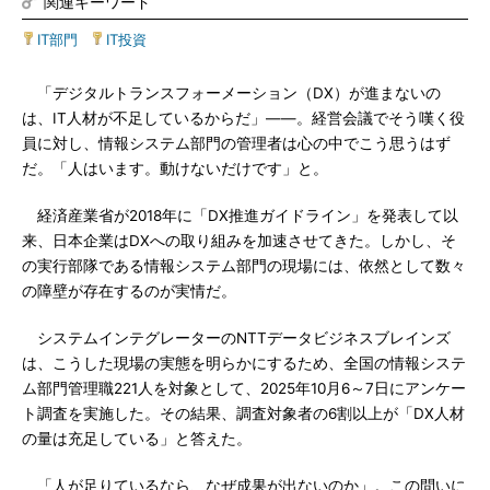
関連キーワード
IT部門
|
IT投資
「デジタルトランスフォーメーション（DX）が進まないの
は、IT人材が不足しているからだ」――。経営会議でそう嘆く役
員に対し、情報システム部門の管理者は心の中でこう思うはず
だ。「人はいます。動けないだけです」と。
経済産業省が2018年に「DX推進ガイドライン」を発表して以
来、日本企業はDXへの取り組みを加速させてきた。しかし、そ
の実行部隊である情報システム部門の現場には、依然として数々
の障壁が存在するのが実情だ。
システムインテグレーターのNTTデータビジネスブレインズ
は、こうした現場の実態を明らかにするため、全国の情報システ
ム部門管理職221人を対象として、2025年10月6～7日にアンケー
ト調査を実施した。その結果、調査対象者の6割以上が「DX人材
の量は充足している」と答えた。
「人が足りているなら、なぜ成果が出ないのか」。この問いに