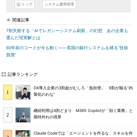
トップ
システム運用管理
関連記事
7割失敗する「AIでレガシーシステム刷新」の幻想 あの企業も
選んだ現実解とは
60年前のコードが今も動く――英国の銀行システムを縛る“技術
負債”
記事ランキング
DX導入企業の3割超がむしろ「負担増」 9割が陥る“内
製化のわな”
継続利用は4割どまり M365 Copilotが「効く業務」と
期待外れの境界
Claude Codeでは「エージェントを作るな、スキルを作