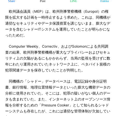
Share
Post
LINE
Hatena
欧州議会議員（MEP）は、欧州刑事警察機構（Europol）の権
限を拡大する計画を一時停止するよう求めた。これは、同機構が
適切なセキュリティやデータ保護措置を講じないまま、膨大なデ
ータを含むシャドーITシステムを運用していたことが明らかにな
ったためだ。
Computer Weekly、Correctiv、およびSolomonによる共同調
査の結果、欧州刑事警察機構が重大なプライバシーおよびセキュ
リティ上の欠陥があるにもかかわらず、当局の監視を受けずに数
年にわたり運用されていたネットワーク上に、ペタバイト規模の
犯罪関連データを保存していたことが判明した。
同機構の「シャドー」データベースは、電話記録や身分証明
書、銀行情報、地理位置情報データといった膨大な機密データの
分析に使用されていた。そこには、犯罪の疑いがない個人のデー
タも含まれていた。また、インターネット上のオープンソース情
報を分析するための「Pressure Cooker」として知られるシャド
ーシステムも存在したが、これには適切な管理体制が欠如してい