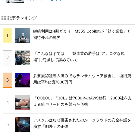
記事ランキング
継続利用は4割どまり M365 Copilotが「効く業務」と
期待外れの境界
「こんなはずでは」 製造業の若手は“アナログな現
場”に幻滅して辞めていく
多要素認証導入済みでもランサムウェア被害に 復旧費
用は平均2億7000万円
「COBOL」「JCL」計7000本のAWS移行 2000社を支
える給与サービスを襲った危機
アスクルはなぜ侵害されたのか クラウドの安全神話を
崩す「例外」の正体