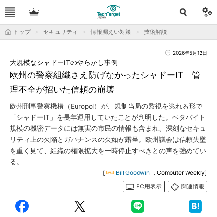
トップ
セキュリティ
情報漏えい対策
技術解説
2026年5月12日
大規模なシャドーITのやらかし事例
欧州の警察組織さえ防げなかったシャドーIT 管
理不全が招いた信頼の崩壊
欧州刑事警察機構（Europol）が、規制当局の監視を逃れる形で
「シャドーIT」を長年運用していたことが判明した。ペタバイト
規模の機密データには無実の市民の情報も含まれ、深刻なセキュ
リティ上の欠陥とガバナンスの欠如が露呈。欧州議会は信頼失墜
を重く見て、組織の権限拡大を一時停止すべきとの声を強めてい
る。
[
Bill Goodwin
，Computer Weekly]
PC用表示
関連情報