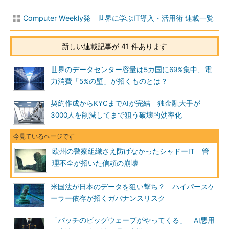
Computer Weekly発 世界に学ぶIT導入・活用術 連載一覧
新しい連載記事が 41 件あります
世界のデータセンター容量は5カ国に69%集中、電
力消費「5%の壁」が招くものとは？
契約作成からKYCまでAIが完結 独金融大手が
3000人を削減してまで狙う破壊的効率化
欧州の警察組織さえ防げなかったシャドーIT 管
理不全が招いた信頼の崩壊
米国法が日本のデータを狙い撃ち？ ハイパースケ
ーラー依存が招くガバナンスリスク
「パッチのビッグウェーブがやってくる」 AI悪用