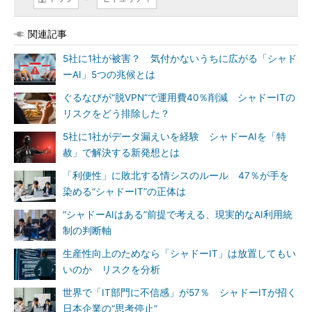
関連記事
5社に1社が被害？ 気付かないうちに広がる「シャド
ーAI」5つの兆候とは
ぐるなびが“脱VPN”で運用費40％削減 シャドーITの
リスクをどう排除した？
5社に1社がデータ漏えいを経験 シャドーAIを「特
赦」で解決する新発想とは
「利便性」に敗北する情シスのルール 47％が手を
染める“シャドーIT”の正体は
“シャドーAIはある”前提で考える、現実的なAI利用統
制の判断軸
生産性向上のためなら「シャドーIT」は放置してもい
いのか リスクを分析
世界で「IT部門に不信感」が57％ シャドーITが招く
日本企業の“思考停止”