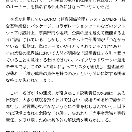
のオーナー」を指名する仕組みにはなっていないからだ。
企業が利用しているCRM（顧客関係管理）システムやERP（統
合基幹業務）パッケージ、コラボレーションツールなどのソフト
ウェアは設計上、事業部門や地域、企業の壁を越えて機能するよ
うに設計されている。しかし、システム上で部署間が「つながっ
ている」状態は、単にデータがやりとりされているだけであり、
その業務の境界線において人間が明確な「説明責任」を引き受け
ていることを意味するわけではない。ハイブリッドワークの運用
モデルでは、この2つの違いによってリスクが蓄積し、監査証跡
が薄れ、「誰が成果の責任を持つのか」という問いに対する明確
な答えが失われてしまう。
この「名ばかりの連携」が引き起こす説明責任の欠如は、ある
日突然、大きな破綻を招くわけではない。現場の至る所で静かに
進行し、経営層が気付かないうちに企業をむしばんでいく。以下
では現場に表れる危険な「兆候」、失われた「当事者意識と実行
責任」を取り戻すための具体的な解決策を明らかにする。