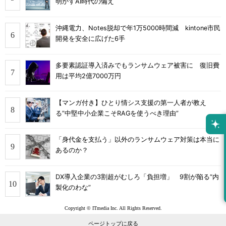
明かすAI時代の備え
沖縄電力、Notes脱却で年1万5000時間減 kintone市民
開発を安全に広げた6手
多要素認証導入済みでもランサムウェア被害に 復旧費
用は平均2億7000万円
【マンガ付き】ひとり情シス支援の第一人者が教え
る”中堅中小企業こそRAGを使うべき理由”
「身代金を支払う」以外のランサムウェア対策は本当に
あるのか？
DX導入企業の3割超がむしろ「負担増」 9割が陥る“内
製化のわな”
Copyright © ITmedia Inc. All Rights Reserved.
ページトップに戻る