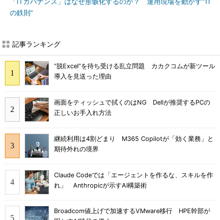
「ITガバナンス」はなぜ形骸化するのか？ 運用現場を動かす“11
の鉄則”
記事ランキング
“脱Excel”を待ち受ける乱立問題 カカクコムが新ツール
導入を見送った理由
画面をティッシュで拭くのはNG Dellが推奨するPCの
正しいお手入れ方法
継続利用は4割どまり M365 Copilotが「効く業務」と
期待外れの境界
Claude Codeでは「エージェントを作るな、スキルを作
れ」 Anthropicが示すAI構築術
Broadcom値上げで加速するVMware移行 HPE幹部が