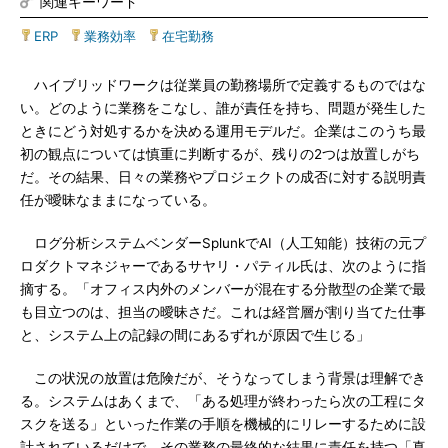
関連キーワード
ERP
|
業務効率
|
在宅勤務
ハイブリッドワークは従業員の勤務場所で定義するものではな
い。どのように業務をこなし、誰が責任を持ち、問題が発生した
ときにどう対処するかを決める運用モデルだ。企業はこのうち最
初の観点については慎重に判断するが、残りの2つは放置しがち
だ。その結果、日々の業務やプロジェクトの成否に対する説明責
任が曖昧なままになっている。
ログ分析システムベンダーSplunkでAI（人工知能）技術の元プ
ロダクトマネジャーであるサヤリ・パティル氏は、次のように指
摘する。「オフィス内外のメンバーが混在する分散型の企業で最
も目立つのは、担当の曖昧さだ。これは経営層が割り当てた仕事
と、システム上の記録の間にあるずれが原因で生じる」
この状況の放置は危険だが、そうなってしまう背景は理解でき
る。システムはあくまで、「ある処理が終わったら次の工程にタ
スクを送る」といった作業の手順を機械的にリレーするために設
計されているだけで、その業務の最終的な結果に責任を持つ「真