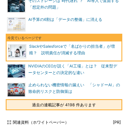
そのストレージは“時代遅れ”？ AI導入で直面する
「想定外の問題」
AI予算の6割は「データの整備」に消える
SlackやSalesforceで「名ばかりの担当者」が増
殖？ 説明責任が消滅する理由
NVIDIAのCEOが説く「AI工場」とは？ 従来型デ
ータセンターとの決定的な違い
止められない機密情報の漏えい 「シャドーAI」の
致命的リスクと防御策は
過去の連載記事が 4198 件あります
関連資料（ホワイトペーパー）
[PR]