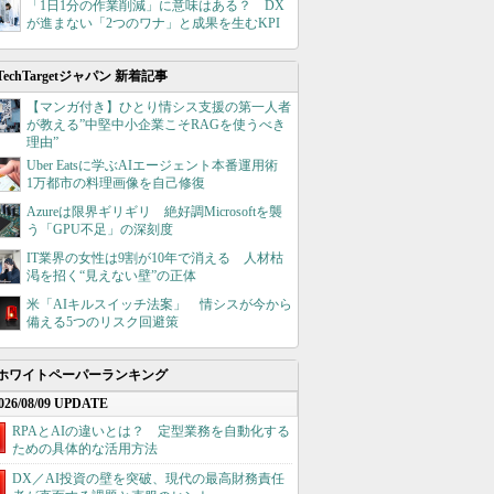
「1日1分の作業削減」に意味はある？ DX
が進まない「2つのワナ」と成果を生むKPI
TechTargetジャパン 新着記事
【マンガ付き】ひとり情シス支援の第一人者
が教える”中堅中小企業こそRAGを使うべき
理由”
Uber Eatsに学ぶAIエージェント本番運用術
1万都市の料理画像を自己修復
Azureは限界ギリギリ 絶好調Microsoftを襲
う「GPU不足」の深刻度
IT業界の女性は9割が10年で消える 人材枯
渇を招く“見えない壁”の正体
米「AIキルスイッチ法案」 情シスが今から
備える5つのリスク回避策
ホワイトペーパーランキング
026/08/09 UPDATE
RPAとAIの違いとは？ 定型業務を自動化する
ための具体的な活用方法
DX／AI投資の壁を突破、現代の最高財務責任