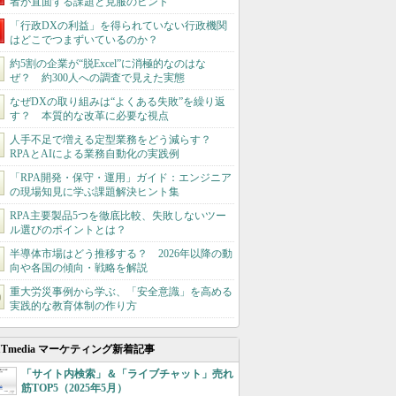
者が直面する課題と克服のヒント
「行政DXの利益」を得られていない行政機関
はどこでつまずいているのか？
約5割の企業が“脱Excel”に消極的なのはな
ぜ？ 約300人への調査で見えた実態
なぜDXの取り組みは“よくある失敗”を繰り返
す？ 本質的な改革に必要な視点
人手不足で増える定型業務をどう減らす？
RPAとAIによる業務自動化の実践例
「RPA開発・保守・運用」ガイド：エンジニア
の現場知見に学ぶ課題解決ヒント集
RPA主要製品5つを徹底比較、失敗しないツー
ル選びのポイントとは？
半導体市場はどう推移する？ 2026年以降の動
向や各国の傾向・戦略を解説
重大労災事例から学ぶ、「安全意識」を高める
実践的な教育体制の作り方
ITmedia マーケティング新着記事
「サイト内検索」＆「ライブチャット」売れ
筋TOP5（2025年5月）