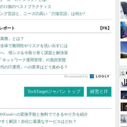
レポート
【PR】
き業務」とは？
プ全体で脆弱性やリスクを洗い出すには
運用へ 情シスを今取り巻く課題と解決策
「ネットワーク運用管理」の負担実態
代のIT運用」への変革はどう進める？
Recommended by
TechTargetジャパン トップ
経営とIT
dやExcelへの変換手順と無料でできるやり方を紹介
りやすく解説！自社に最適なサービスはどれ？