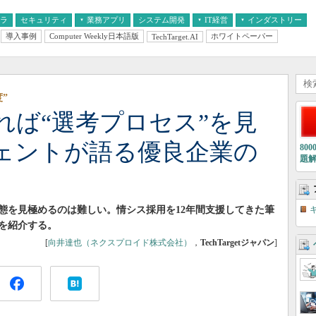
フラ
セキュリティ
業務アプリ
システム開発
IT経営
インダストリー
導入事例
Computer Weekly日本語版
ホワイトペーパー
TechTarget.AI
AI
経営とIT
医療IT
中堅・中小企業とIT
教育IT
”
れば“選考プロセス”を見
ェントが語る優良企業の
80
題
態を見極めるのは難しい。情シス採用を12年間支援してきた筆
を紹介する。
[
向井達也（ネクスプロイド株式会社）
，
TechTargetジャパン
]