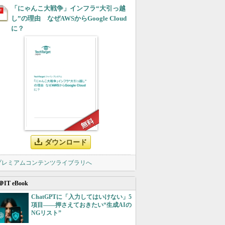
「にゃんこ大戦争」インフラ“大引っ越
し”の理由 なぜAWSからGoogle Cloud
に？
ダウンロード
 プレミアムコンテンツライブラリへ
＠IT eBook
ChatGPTに「入力してはいけない」5
項目――押さえておきたい“生成AIの
NGリスト”