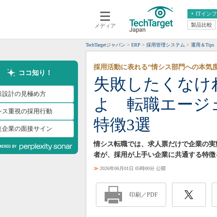
ITイン
製品比較
メディア
クラウド
エンタープライズ
ERP
仮想化
TechTargetジャパン
ERP
採用管理システム
運用＆Tips
データ分析
サーバ＆ストレージ
採用活動に表れる“情シス部門への本気度
CX
スマートモバイル
ココ知り！
失敗したくなけ
情報系システム
ネットワーク
考設計の見極め方
よ 転職エージ
システム運用管理
シス重視の採用行動
特徴3選
良企業の面接サイン
情シス転職では、求人票だけで企業の実
者が、採用が上手い企業に共通する特徴
≫
2026年06月01日 05時00分 公開
印刷／PDF