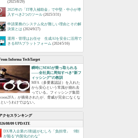
(2025/8/29)
2025年の「IT導入補助金」で中堅・中小が導
入すべき2つのツール
(2025/3/31)
申請業務のシステム化が難しい理由とその解
決策とは
(2024/9/27)
運用・管理はお任せ 生成AIを安全に活用で
きるRPAプラットフォーム
(2024/5/16)
From Informa TechTarget
瞬時にM365が乗っ取られる
――全社員に周知すべき“新フ
ィッシング”の教訓
MFA（多要素認証）を入れた
から安心という常識が崩れ去
っている。フィッシング集団
ycoon2FA」が摘発されたが、脅威が完全になくな
たというわけではない。
アクセスランキング
026/08/09 UPDATE
DX導入企業の3割超がむしろ「負担増」 9割
が陥る“内製化のわな”