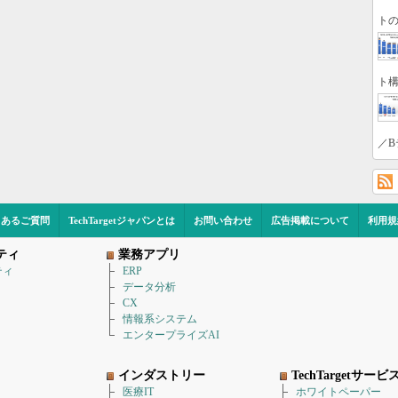
トの
ト構
／B
くあるご質問
TechTargetジャパンとは
お問い合わせ
広告掲載について
利用規
ティ
業務アプリ
ティ
ERP
データ分析
CX
情報系システム
エンタープライズAI
インダストリー
TechTargetサービ
医療IT
ホワイトペーパー