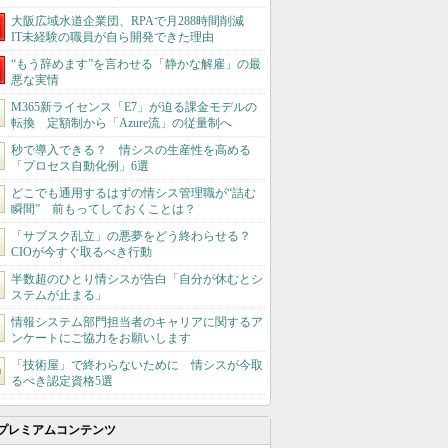
大阪広域水道企業団、RPAで月288時間削減
IT未経験の職員が自ら開発できた理由
“もう辞めます”を言わせる「静かな解雇」の最
悪な実情
M365新ライセンス「E7」が迫る課金モデルの
転換 定額制から「Azure流」の従量制へ
秒で導入できる？ 情シスの生産性を高める
「プロセス自動化例」6選
どこでも通用するはずの情シス管理職が“詰む
瞬間” 前もってしておくことは？
「サブスク乱立」の悪夢をどう終わらせる？
CIOが今すぐ取るべき行動
半数超のひとり情シスが告白「自分が休むとシ
ステムが止まる」
情報システム部門担当者のキャリアに関するア
ンケートにご協力をお願いします
「技術屋」で終わらないために 情シスが今取
るべき認定資格5選
プレミアムコンテンツ