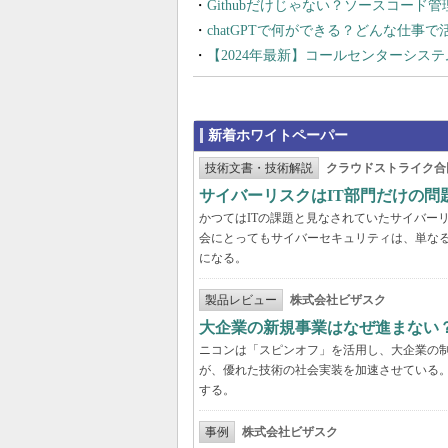
Githubだけじゃない？ソースコード
chatGPTで何ができる？どんな仕事
【2024年最新】コールセンターシス
新着ホワイトペーパー
技術文書・技術解説
クラウドストライク合
サイバーリスクはIT部門だけの
かつてはITの課題と見なされていたサイバー
会にとってもサイバーセキュリティは、単な
になる。
製品レビュー
株式会社ビザスク
大企業の新規事業はなぜ進まない
ニコンは「スピンオフ」を活用し、大企業の
が、優れた技術の社会実装を加速させている
する。
事例
株式会社ビザスク