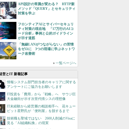
API設計の常識が変わる？ HTTP新
メソッド「QUERY」とセキュリティ
対策を学ぶ
フロンティアAIとサイバーセキュリ
ティ対策の現在地 「17万行のAIコ
ード分析」事例と公的ガイドライン
が示す道筋
「無線LANがつながらない」の苦情
をゼロに 3つの現場に学ぶネットワ
ーク改善術
»
一覧ページへ
経営とIT 新着記事
情報システム部門担当者のキャリアに関する
アンケートにご協力をお願いします
IT投資を「費用」から「戦略」へ サウジ巨
大金融街が示す次世代情シスの理想像
IT未経験から経営層の相談相手へ 花キュー
ピット星野氏が「便利屋」を脱するまで
技術職も聖域ではない 2600人削減のVisaに
見る「AI組織転換」の現実