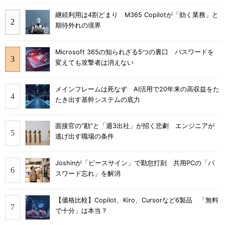
継続利用は4割どまり M365 Copilotが「効く業務」と
期待外れの境界
Microsoft 365の知られざる5つの裏口 パスワードを
変えても攻撃者は消えない
メインフレームは死なず AI活用で20年来の高収益をた
たき出す基幹システムの底力
面接官の“勘”と「週3出社」が招く悲劇 エンジニアが
逃げ出す職場の条件
Joshinが「ピースサイン」で勤怠打刻 共用PCの「パ
スワード忘れ」を解消
【価格比較】Copilot、Kiro、Cursorなど6製品 「無料
で十分」は本当？