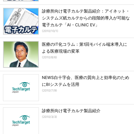
診療所向け電子カルテ製品紹介：アイネット・
システムズ紙カルテからの段階的導入が可能な
電子カルテ「AI・CLINIC EV」
(
2010/10/1
)
医療のIT化コラム：第1回モバイル端末導入に
よる医療現場の変革
(
2010/8/6
)
NEWS白十字会、医療の質向上と効率化のため
にBIシステムを活用
(
2010/7/9
)
診療所向け電子カルテ製品紹介
(
2010/3/3
)