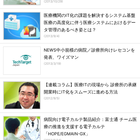
(
2013/10/29
)
医療機関のIT化の課題を解決するシステム基盤
医療の高度化に伴う医療システムにおけるデー
タ管理のあるべき姿とは？
(
2013/9/4
)
NEWS中小規模の病院／診療所向けレセコンを
発表、ワイズマン
(
2013/3/19
)
【連載コラム】医療ITの現場から 診療所の承継
開業時にIT化をスムーズに進める方法
(
2012/9/5
)
病院向け電子カルテ製品紹介：富士通 チーム医
療の推進を支援する電子カルテ
「HOPE/EGMAIN-GX」