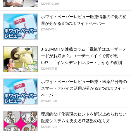
(
2014/10/29
)
ホワイトペーパーレビュー医療情報のIT化の変
遷が分かる3つのホワイトペーパー
(
2014/4/24
)
J-SUMMITS 連載コラム「電気羊はユーザーメ
ードがお好き!?」ユーザーメイドで何が悪
い!? 「インシデントレポート」からの教訓
(
2014/3/13
)
ホワイトペーパーレビュー医療・医薬品分野の
スマートデバイス活用が分かる3つのホワイト
ペーパー
(
2014/1/24
)
理想的なIT化実現のヒントを解説止められない
医療システムを支えるIT基盤の在り方
(
2014/1/21
)