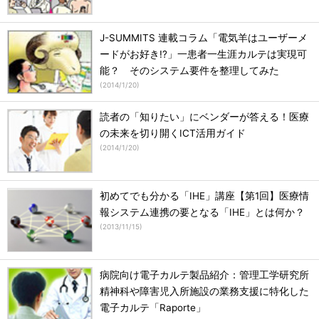
J-SUMMITS 連載コラム「電気羊はユーザーメ
ードがお好き!?」一患者一生涯カルテは実現可
能？ そのシステム要件を整理してみた
(
2014/1/20
)
読者の「知りたい」にベンダーが答える！医療
の未来を切り開くICT活用ガイド
(
2014/1/20
)
初めてでも分かる「IHE」講座【第1回】医療情
報システム連携の要となる「IHE」とは何か？
(
2013/11/15
)
病院向け電子カルテ製品紹介：管理工学研究所
精神科や障害児入所施設の業務支援に特化した
電子カルテ「Raporte」