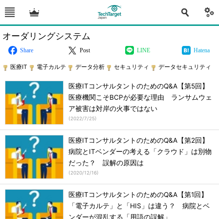
オーダリングシステム
Share
Post
LINE
Hatena
医療IT
電子カルテ
データ分析
セキュリティ
データセキュリティ
医療ITコンサルタントのためのQ&A【第5回】
医療機関こそBCPが必要な理由 ランサムウェ
ア被害は対岸の火事ではない
(
2022/7/25
)
医療ITコンサルタントのためのQ&A【第2回】
病院とITベンダーの考える「クラウド」は別物
だった？ 誤解の原因は
(
2020/12/16
)
医療ITコンサルタントのためのQ&A【第1回】
「電子カルテ」と「HIS」は違う？ 病院とベ
ンダーが混乱する「用語の誤解」