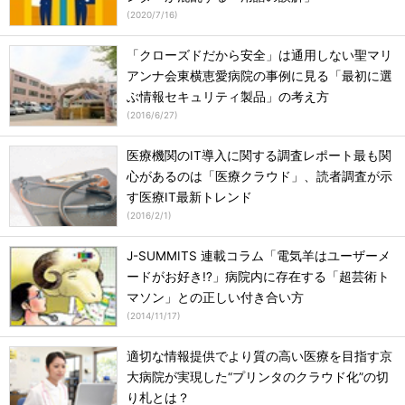
(
2020/7/16
)
「クローズドだから安全」は通用しない聖マリ
アンナ会東横恵愛病院の事例に見る「最初に選
ぶ情報セキュリティ製品」の考え方
(
2016/6/27
)
医療機関のIT導入に関する調査レポート最も関
心があるのは「医療クラウド」、読者調査が示
す医療IT最新トレンド
(
2016/2/1
)
J-SUMMITS 連載コラム「電気羊はユーザーメ
ードがお好き!?」病院内に存在する「超芸術ト
マソン」との正しい付き合い方
(
2014/11/17
)
適切な情報提供でより質の高い医療を目指す京
大病院が実現した“プリンタのクラウド化”の切
り札とは？