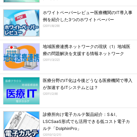
ホワイトペーパーレビュー医療機関のIT導入事
例を紹介した3つのホワイトペーパー
(
2011/8/29
)
地域医療連携ネットワークの現状（1）地域医
療の問題解決を支援する情報ネットワーク
(
2011/3/22
)
医療分野のIT化は今後どうなる医療機関で導入
が加速するITシステムとは？
(
2011/2/8
)
診療所向け電子カルテ製品紹介：S＆I、
LSCSaaS形式でも活用できる低コスト電子カ
ルテ「DolphinPro」
(
2010/12/21
)