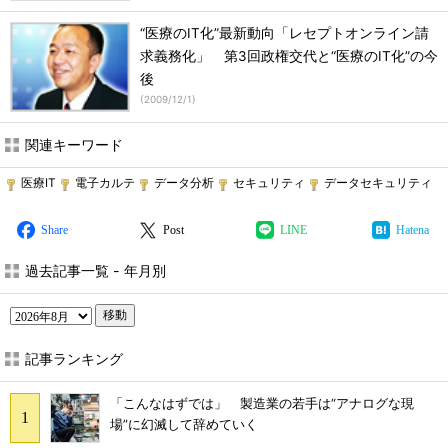
“医療のIT化”最新動向「レセプトオンライン請
求義務化」 第3回政権交代と“医療のIT化”の今
後
(
2009/12/1
)
関連キーワード
医療IT
電子カルテ
データ分析
セキュリティ
データセキュリティ
Share
Post
LINE
Hatena
過去記事一覧 - 年月別
移動
記事ランキング
「こんなはずでは」 製造業の若手は“アナログな現
場”に幻滅して辞めていく