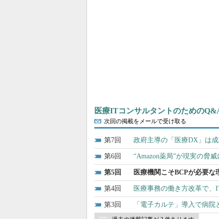
医療ITコンサルタントのためのQ&
次回の掲載をメールで受け取る
7
政府主導の「医療DX」は
6
“Amazon薬局”が現実
5
医療機関こそBCPが必要
4
医療事務の働き方改革で、
3
「電子カルテ」導入で病院と