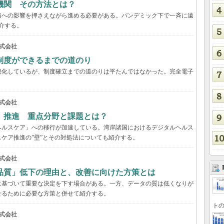
機関 その方法とは？
務への影響を押さえながら進める必要がある。パンデミック下で一斉に遠
介する。
式会社
制度ができるまでの道のり
般化しているが、制度確立までの道のりは平たんではなかった。完全電子
式会社
」推進 重点分野と課題とは？
ヘルスケア」への移行が加速している。湾岸諸国におけるデジタルヘルス
ケア推進の”壁”とその対処法についても紹介する。
式会社
品質」低下の理由と、改善に向けた方策とは
に基づいて重要な決定を下す場合がある。一方、データの質は低くなりが
せるために必要な方策と併せて紹介する。
トの
式会社