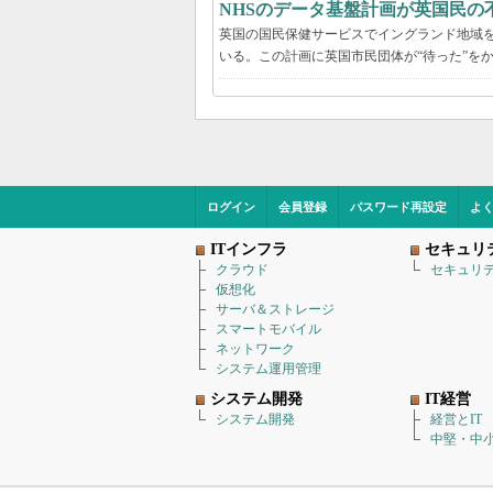
NHSのデータ基盤計画が英国民の
英国の国民保健サービスでイングランド地域を管
いる。この計画に英国市民団体が“待った”を
ログイン
会員登録
パスワード再設定
よ
ITインフラ
セキュリ
クラウド
セキュリ
仮想化
サーバ＆ストレージ
スマートモバイル
ネットワーク
システム運用管理
システム開発
IT経営
システム開発
経営とIT
中堅・中小