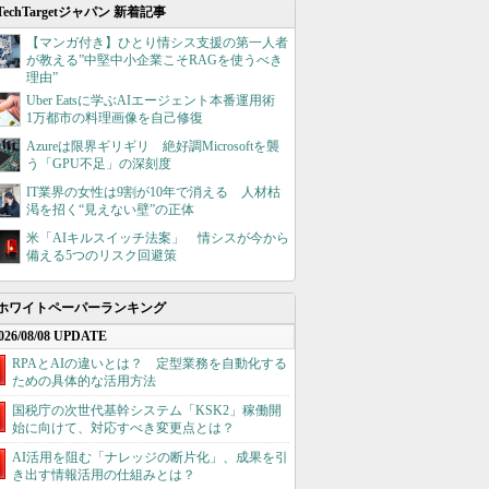
TechTargetジャパン 新着記事
【マンガ付き】ひとり情シス支援の第一人者
が教える”中堅中小企業こそRAGを使うべき
理由”
Uber Eatsに学ぶAIエージェント本番運用術
1万都市の料理画像を自己修復
Azureは限界ギリギリ 絶好調Microsoftを襲
う「GPU不足」の深刻度
IT業界の女性は9割が10年で消える 人材枯
渇を招く“見えない壁”の正体
米「AIキルスイッチ法案」 情シスが今から
備える5つのリスク回避策
ホワイトペーパーランキング
026/08/08 UPDATE
RPAとAIの違いとは？ 定型業務を自動化する
ための具体的な活用方法
国税庁の次世代基幹システム「KSK2」稼働開
始に向けて、対応すべき変更点とは？
AI活用を阻む「ナレッジの断片化」、成果を引
き出す情報活用の仕組みとは？