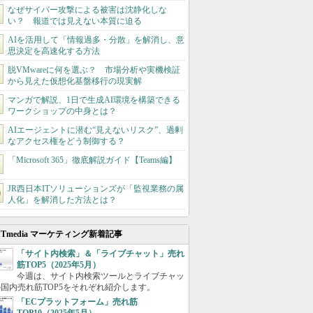
なぜサイバー攻撃による被害は沈静化しな
い？ 報道では見えない本質に迫る
AIを活用して「情報過多・分散」を解消し、意
思決定を高速化する方法
脱VMwareに何を選ぶ？ 市場分析や実機検証
から見えた仮想化基盤移行の現実解
マンガで解説、1日で生成AI環境を構築できる
ワークショップの中身とは？
AIエージェントに潜む“見えないリスク”、過剰
なアクセス権をどう制御する？
「Microsoft 365」徹底解説ガイド【Teams編】
JR西日本ITソリューションズが「監視業務の属
人化」を解消した方法とは？
ITmedia マーケティング新着記事
「サイト内検索」＆「ライブチャット」売れ
筋TOP5（2025年5月）
今週は、サイト内検索ツールとライブチャッ
国内売れ筋TOP5をそれぞれ紹介します。
「ECプラットフォーム」売れ筋