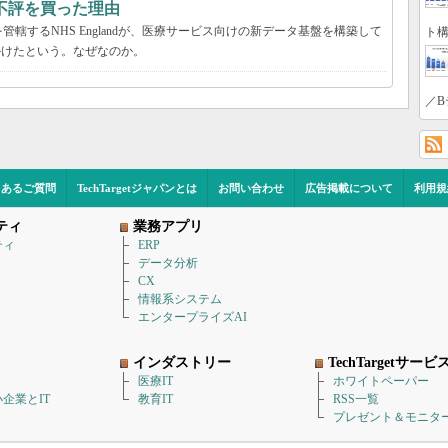
不評を買った理由
轄するNHS Englandが、医療サービス向けの新データ基盤を構築して
ト構
かけたという。なぜなのか。
／B
くあるご質問
TechTargetジャパンとは
お問い合わせ
広告掲載について
利用規
ティ
業務アプリ
ティ
ERP
データ分析
CX
情報系システム
エンタープライズAI
インダストリー
TechTargetサービ
医療IT
ホワイトペーパー
企業とIT
教育IT
RSS一覧
プレゼント＆モニタ