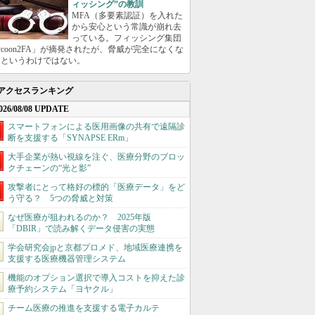
ィッシング”の教訓
MFA（多要素認証）を入れた
から安心という常識が崩れ去
っている。フィッシング集団
ycoon2FA」が摘発されたが、脅威が完全になくな
たというわけではない。
アクセスランキング
026/08/08 UPDATE
スマートフォンによる医用画像の共有で遠隔診
断を支援する「SYNAPSE ERm」
大手企業が熱い視線を注ぐ、医療分野のブロッ
クチェーンの“光と影”
攻撃者にとって格好の標的「医療データ」をど
う守る？ 5つの脅威と対策
なぜ医療が狙われるのか？ 2025年版
「DBIR」で読み解くデータ侵害の実態
学会研究会jpと京都プロメド、地域医療連携を
支援する医療機器管理システム
機能のオプション選択で導入コストを抑えた診
療予約システム「ヨヤクル」
チーム医療の推進を支援する電子カルテ