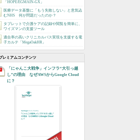
「HOPE/EGMAIN-GX」
医療データ基盤に「もう失敗しない」と意気込
むNHS 何が問題だったのか？
タブレットで介護ケアの記録や閲覧を簡単に、
ワイズマンの支援ツール
適合率の高いクリニカルパス実現を支援する電
子カルテ「MegaOakHR」
プレミアムコンテンツ
「にゃんこ大戦争」インフラ“大引っ越
し”の理由 なぜAWSからGoogle Cloud
に？