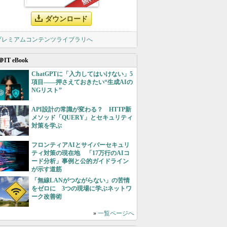
ダウンロード
 プレミアムコンテンツライブラリへ
＠IT eBook
ChatGPTに「入力してはいけない」5
項目――押さえておきたい“生成AIの
NGリスト”
API設計の常識が変わる？ HTTP新
メソッド「QUERY」とセキュリティ
対策を学ぶ
フロンティアAIとサイバーセキュリ
ティ対策の現在地 「17万行のAIコ
ード分析」事例と公的ガイドライン
が示す道筋
「無線LANがつながらない」の苦情
をゼロに 3つの現場に学ぶネットワ
ーク改善術
»
一覧ページへ