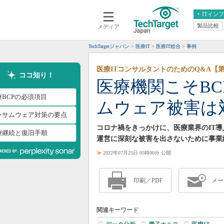
ITイン
製品比較
メディア
クラウド
エンタープライズ
ERP
仮想化
TechTargetジャパン
医療IT
医療IT総合
事例
データ分析
サーバ＆ストレージ
医療ITコンサルタントのためのQ&A【第
CX
スマートモバイル
ココ知り！
医療機関こそB
情報系システム
ネットワーク
療BCPの必須項目
ムウェア被害は
システム運用管理
ンサムウェア対策の要点
コロナ禍をきっかけに、医療業界のIT
療継続と復旧手順
運営に深刻な被害を出さないために事業
≫
2022年07月25日 05時00分 公開
印刷／PDF
メー
関連キーワード