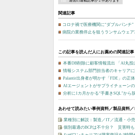
過去の連載記事が 2 件あります
関連記事
コロナ禍で医療機関に“ダブルパンチ
病院の業務停止を狙うランサムウェア
あわせて読みたい事例資料／製品資料／
業種別に解説：製造／IT／流通・小
個別最適のBCPは不十分？ 災害時
なぜワンキャリアは障害復旧を3時間