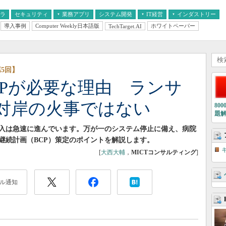
フラ
セキュリティ
業務アプリ
システム開発
IT経営
インダストリー
導入事例
Computer Weekly日本語版
ホワイトペーパー
TechTarget.AI
AI
経営とIT
医療IT
中堅・中小企業とIT
教育IT
5回】
CPが必要な理由 ランサ
対岸の火事ではない
80
題
導入は急速に進んでいます。万が一のシステム停止に備え、病院
継続計画（BCP）策定のポイントを解説します。
[
大西大輔
，
MICTコンサルティング
]
ル通知